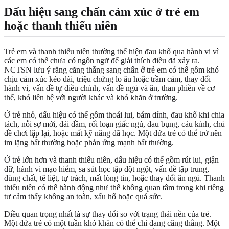
Dấu hiệu sang chấn cảm xúc ở trẻ em
hoặc thanh thiếu niên
Trẻ em và thanh thiếu niên thường thể hiện đau khổ qua hành vi vì
các em có thể chưa có ngôn ngữ để giải thích điều đã xảy ra.
NCTSN lưu ý rằng căng thẳng sang chấn ở trẻ em có thể gồm khó
chịu cảm xúc kéo dài, triệu chứng lo âu hoặc trầm cảm, thay đổi
hành vi, vấn đề tự điều chỉnh, vấn đề ngủ và ăn, than phiền về cơ
thể, khó liên hệ với người khác và khó khăn ở trường.
Ở trẻ nhỏ, dấu hiệu có thể gồm thoái lui, bám dính, đau khổ khi chia
tách, nỗi sợ mới, đái dầm, rối loạn giấc ngủ, đau bụng, cáu kỉnh, chủ
đề chơi lặp lại, hoặc mất kỹ năng đã học. Một đứa trẻ có thể trở nên
im lặng bất thường hoặc phản ứng mạnh bất thường.
Ở trẻ lớn hơn và thanh thiếu niên, dấu hiệu có thể gồm rút lui, giận
dữ, hành vi mạo hiểm, sa sút học tập đột ngột, vấn đề tập trung,
dùng chất, tê liệt, tự trách, mất lòng tin, hoặc thay đổi ăn ngủ. Thanh
thiếu niên có thể hành động như thể không quan tâm trong khi riêng
tư cảm thấy không an toàn, xấu hổ hoặc quá sức.
Điều quan trọng nhất là sự thay đổi so với trạng thái nền của trẻ.
Một đứa trẻ có một tuần khó khăn có thể chỉ đang căng thẳng. Một