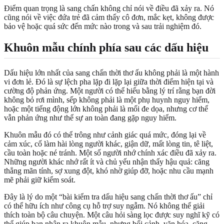
Điểm quan trọng là sang chấn không chỉ nói về điều đã xảy ra. Nó
cũng nói về việc đứa trẻ đã cảm thấy cô đơn, mắc kẹt, không được
bảo vệ hoặc quá sức đến mức nào trong và sau trải nghiệm đó.
Khuôn mẫu chính phía sau các dấu hiệu
Dấu hiệu lớn nhất của sang chấn thời thơ ấu không phải là một hành
vi đơn lẻ. Đó là sự lệch pha lặp đi lặp lại giữa thời điểm hiện tại và
cường độ phản ứng. Một người có thể hiểu bằng lý trí rằng bạn đời
không bỏ rơi mình, sếp không phải là một phụ huynh nguy hiểm,
hoặc một tiếng động lớn không phải là mối đe dọa, nhưng cơ thể
vẫn phản ứng như thể sự an toàn đang gặp nguy hiểm.
Khuôn mẫu đó có thể trông như cảnh giác quá mức, đóng lại về
cảm xúc, cố làm hài lòng người khác, giận dữ, mất lòng tin, tê liệt,
cầu toàn hoặc né tránh. Một số người nhớ chính xác điều đã xảy ra.
Những người khác nhớ rất ít và chủ yếu nhận thấy hậu quả: căng
thẳng mãn tính, sợ xung đột, khó nhờ giúp đỡ, hoặc nhu cầu mạnh
mẽ phải giữ kiểm soát.
Đây là lý do một “bài kiểm tra dấu hiệu sang chấn thời thơ ấu” chỉ
có thể hữu ích như công cụ hỗ trợ suy ngẫm. Nó không thể giải
thích toàn bộ câu chuyện. Một câu hỏi sàng lọc được suy nghĩ kỹ có
thể giúp bạn nhận ra khuôn mẫu, nhưng bối cảnh, văn hóa, căng