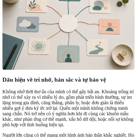
Dấu hiệu về trí nhớ, bản sắc và tự bảo vệ
Không nhớ thời thơ ấu của mình có thể gây bất an. Khoảng trống trí
nhớ có thể xảy ra vì nhiều lý do, gồm phát triển bình thường, sự im
lặng trong gia đình, căng thẳng, phân ly, hoặc đơn giản là thiếu
nhiều gợi ý đưa ký ức trở lại. Quên một mình không chứng minh
sang chấn. Nó trở nên có ý nghĩa hơn khi đi cùng các khuôn mẫu
khác, như phản ứng cơ thể mạnh, xấu hổ dữ dội, hoặc nỗi sợ không
phù hợp với tình huống hiện tại.
Người lớn cũng có thể mang một hình ảnh bản thân khắc nghiệt. Họ