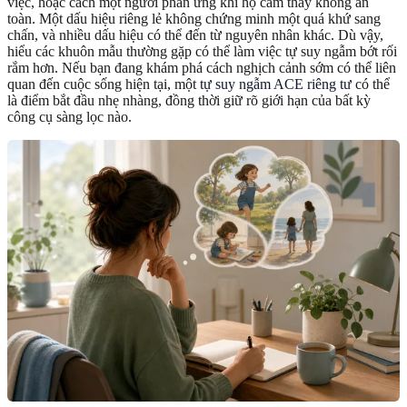
việc, hoặc cách một người phản ứng khi họ cảm thấy không an
toàn. Một dấu hiệu riêng lẻ không chứng minh một quá khứ sang
chấn, và nhiều dấu hiệu có thể đến từ nguyên nhân khác. Dù vậy,
hiểu các khuôn mẫu thường gặp có thể làm việc tự suy ngẫm bớt rối
rắm hơn. Nếu bạn đang khám phá cách nghịch cảnh sớm có thể liên
quan đến cuộc sống hiện tại, một
tự suy ngẫm ACE riêng tư
có thể
là điểm bắt đầu nhẹ nhàng, đồng thời giữ rõ giới hạn của bất kỳ
công cụ sàng lọc nào.