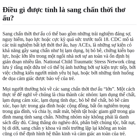
Điều gì được tính là sang chấn thời thơ
ấu?
Sang chấn thời thơ ấu có thể bao gồm những trải nghiệm đáng sợ,
nguy hiểm, bạo lực hoặc cực kỳ quá sức trước tuổi 18. CDC mô tả
các trải nghiệm bất lợi thời thơ ấu, hay ACEs, là những sự kiện có
khả năng gây sang chấn như bị lạm dụng, bị bỏ bê, chứng kiến bạo
lực, hoặc lớn lên trong một ngôi nhà nơi sự an toàn và ổn định bị
gián đoạn nhiều lần. National Child Traumatic Stress Network cũng
lưu ý rằng một đứa trẻ có thể bị ảnh hưởng bởi sự kiện trực tiếp, bởi
việc chứng kiến người mình yêu bị hại, hoặc bởi những tình huống
đe dọa cảm giác được bảo vệ của trẻ.
Mọi người thường hỏi về các sang chấn thời thơ ấu “lớn”. Một cách
thực tế để nghĩ về chúng là chia thành các nhóm: lạm dụng thể chất,
lạm dụng cảm xúc, lạm dụng tình dục, bỏ bê thể chất, bỏ bê cảm
xúc, bạo lực trong gia đình hoặc cộng đồng, bất ổn nghiêm trọng
trong gia đình, và chia ly, mất mát, bệnh tật hoặc giam giữ trong gia
đình mang tính sang chấn. Những nhóm này không phải là danh
sách đầy đủ. Căng thẳng do nghèo đói, phân biệt chủng tộc, bắt nạt,
bị di dời, sang chấn y khoa và môi trường lặp lại không an toàn
cũng có thể định hình hệ thần kinh và cảm giác an toàn của trẻ.