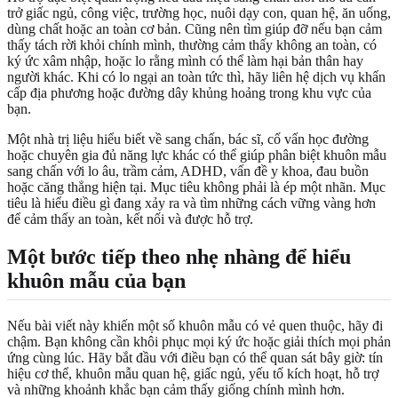
trở giấc ngủ, công việc, trường học, nuôi dạy con, quan hệ, ăn uống,
dùng chất hoặc an toàn cơ bản. Cũng nên tìm giúp đỡ nếu bạn cảm
thấy tách rời khỏi chính mình, thường cảm thấy không an toàn, có
ký ức xâm nhập, hoặc lo rằng mình có thể làm hại bản thân hay
người khác. Khi có lo ngại an toàn tức thì, hãy liên hệ dịch vụ khẩn
cấp địa phương hoặc đường dây khủng hoảng trong khu vực của
bạn.
Một nhà trị liệu hiểu biết về sang chấn, bác sĩ, cố vấn học đường
hoặc chuyên gia đủ năng lực khác có thể giúp phân biệt khuôn mẫu
sang chấn với lo âu, trầm cảm, ADHD, vấn đề y khoa, đau buồn
hoặc căng thẳng hiện tại. Mục tiêu không phải là ép một nhãn. Mục
tiêu là hiểu điều gì đang xảy ra và tìm những cách vững vàng hơn
để cảm thấy an toàn, kết nối và được hỗ trợ.
Một bước tiếp theo nhẹ nhàng để hiểu
khuôn mẫu của bạn
Nếu bài viết này khiến một số khuôn mẫu có vẻ quen thuộc, hãy đi
chậm. Bạn không cần khôi phục mọi ký ức hoặc giải thích mọi phản
ứng cùng lúc. Hãy bắt đầu với điều bạn có thể quan sát bây giờ: tín
hiệu cơ thể, khuôn mẫu quan hệ, giấc ngủ, yếu tố kích hoạt, hỗ trợ
và những khoảnh khắc bạn cảm thấy giống chính mình hơn.