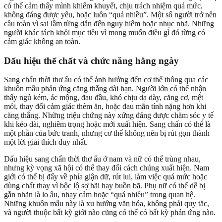
có thể cảm thấy mình khiếm khuyết, chịu trách nhiệm quá mức,
không đáng được yêu, hoặc luôn “quá nhiều”. Một số người trở nên
cầu toàn vì sai lầm từng dẫn đến nguy hiểm hoặc nhục nhã. Những
người khác tách khỏi mục tiêu vì mong muốn điều gì đó từng có
cảm giác không an toàn.
Dấu hiệu thể chất và chức năng hằng ngày
Sang chấn thời thơ ấu có thể ảnh hưởng đến cơ thể thông qua các
khuôn mẫu phản ứng căng thẳng dài hạn. Người lớn có thể nhận
thấy ngủ kém, ác mộng, đau đầu, khó chịu dạ dày, căng cơ, mệt
mỏi, thay đổi cảm giác thèm ăn, hoặc đau mãn tính nặng hơn khi
căng thẳng. Những triệu chứng này xứng đáng được chăm sóc y tế
khi kéo dài, nghiêm trọng hoặc mới xuất hiện. Sang chấn có thể là
một phần của bức tranh, nhưng cơ thể không nên bị rút gọn thành
một lời giải thích duy nhất.
Dấu hiệu sang chấn thời thơ ấu ở nam và nữ có thể trùng nhau,
nhưng kỳ vọng xã hội có thể thay đổi cách chúng xuất hiện. Nam
giới có thể bị đẩy về phía giận dữ, rút lui, làm việc quá mức hoặc
dùng chất thay vì bộc lộ sợ hãi hay buồn bã. Phụ nữ có thể dễ bị
gắn nhãn là lo âu, nhạy cảm hoặc “quá nhiều” trong quan hệ.
Những khuôn mẫu này là xu hướng văn hóa, không phải quy tắc,
và người thuộc bất kỳ giới nào cũng có thể có bất kỳ phản ứng nào.