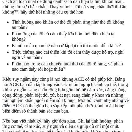
Cách an toàn nhất để dùng danh sách dấu hiệu là tìm khuôn mẫu,
không tìm sự chắc chắn. Thay vì hỏi “Tôi có sang chấn thời thơ ấu
không?”, hãy thử hỏi những câu cụ thể hơn:
Tình huống nào khiến cơ thể tôi phản ứng như thể tôi không
an toàn?
Phản ứng của tôi có cảm thấy lớn hơn thời điểm hiện tại
không?
Khuôn mẫu quan hệ nào cứ lặp lại dù tôi muốn điều khác?
Triệu chứng nào cải thiện khi tôi cảm thấy được hỗ trợ, nghỉ
ngơi và an toàn?
Phần nào trong câu chuyện tuổi thơ của tôi rõ ràng, và phần
nào cảm thấy rối hoặc thiếu?
Kiểu suy ngẫm này cũng là nơi khung ACE có thể giúp ích. Bảng
hỏi ACE ban đầu tập trung vào các nhóm nghịch cảnh cụ thể, trong
khi suy ngẫm sang chấn rộng hơn gồm bỏ bê cảm xúc, căng thẳng
cộng đồng, phân biệt đối xử, bắt nạt, sang chấn y khoa và những
trải nghiệm khác ngoài điểm số 10 mục. Một
bối cảnh nhẹ nhàng về
điểm ACE
có thể giúp bạn sắp xếp một phần bức tranh mà không
biến điểm số thành bản sắc của bạn.
Nếu bạn viết nhật ký, hãy giữ đơn giản. Ghi lại tình huống, phản
ứng cơ thể, cảm xúc, suy nghĩ và điều đã giúp dù chỉ một chút.
Theo thời gian, bạn có thể thấy các khuôn mẫu khó nhận ra trong