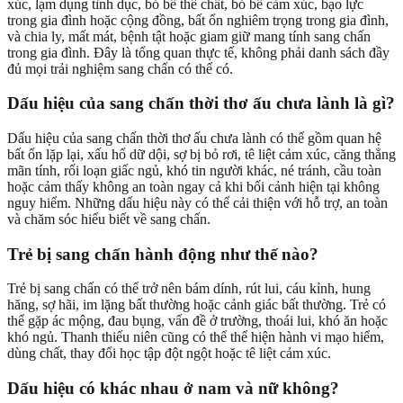
xúc, lạm dụng tình dục, bỏ bê thể chất, bỏ bê cảm xúc, bạo lực
trong gia đình hoặc cộng đồng, bất ổn nghiêm trọng trong gia đình,
và chia ly, mất mát, bệnh tật hoặc giam giữ mang tính sang chấn
trong gia đình. Đây là tổng quan thực tế, không phải danh sách đầy
đủ mọi trải nghiệm sang chấn có thể có.
Dấu hiệu của sang chấn thời thơ ấu chưa lành là gì?
Dấu hiệu của sang chấn thời thơ ấu chưa lành có thể gồm quan hệ
bất ổn lặp lại, xấu hổ dữ dội, sợ bị bỏ rơi, tê liệt cảm xúc, căng thẳng
mãn tính, rối loạn giấc ngủ, khó tin người khác, né tránh, cầu toàn
hoặc cảm thấy không an toàn ngay cả khi bối cảnh hiện tại không
nguy hiểm. Những dấu hiệu này có thể cải thiện với hỗ trợ, an toàn
và chăm sóc hiểu biết về sang chấn.
Trẻ bị sang chấn hành động như thế nào?
Trẻ bị sang chấn có thể trở nên bám dính, rút lui, cáu kỉnh, hung
hăng, sợ hãi, im lặng bất thường hoặc cảnh giác bất thường. Trẻ có
thể gặp ác mộng, đau bụng, vấn đề ở trường, thoái lui, khó ăn hoặc
khó ngủ. Thanh thiếu niên cũng có thể thể hiện hành vi mạo hiểm,
dùng chất, thay đổi học tập đột ngột hoặc tê liệt cảm xúc.
Dấu hiệu có khác nhau ở nam và nữ không?