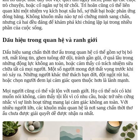
trò chuyện, hoặc cố ngăn sự bị từ chối. Trì hoãn cũng có thể liên
quan khi một nhiệm vụ kích hoạt xấu hổ, sợ thất bại hoặc phản ứng
đóng băng. Không khuôn mẫu nào tự nó chứng minh sang chấn,
nhưng cả hai đều đáng để khám phá khi chúng lặp lại trong nhiều
phần của cuộc sống.
Dấu hiệu trong quan hệ và ranh giới
Dấu hiệu sang chấn thời thơ ấu trong quan hệ có thể gồm sợ bị bỏ
rơi, mất lòng tin, ghen tuông dữ dội, tránh gần gũi, ở quá lâu trong
những động lực không an toàn, hoặc cảm thấy có trách nhiệm sửa
chữa tất cả mọi người. Một số người mong đợi thất vọng trước khi
nó xảy ra. Những người khác thử thách bạn đời, đột ngột rút lui,
hoặc chọn người đem lại cảm giác quen thuộc hơn là lành mạnh.
Mọi người cũng có thể vật lộn với ranh giới. Họ có thể nói có khi
muốn nói không, cảm thấy tội lỗi vì có nhu cầu, hoặc trở nên cứng
nhắc vì sự linh hoạt từng mang lại cảm giác không an toàn. Với
nhiều người lớn, các khuôn mẫu quan hệ là nơi sang chấn thời thơ
ấu chưa được giải quyết dễ được nhận ra nhất.