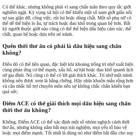
Có thể khác, nhưng không phải vì sang chấn tuân theo quy tắc giới
nghiêm ngặt. Kỳ vọng xã hội có thể khiến một số nam giới giấu nỗi
sợ sau giận dữ, công việc, rút lui hoặc dùng chất. Một số phụ nữ có
thể dễ thể hiện lo âu, tự trách hoặc đau khổ trong quan hệ hơn. Bất
kỳ người thuộc giới nào cũng có thể thể hiện dấu hiệu cảm xúc, thể
chất, quan hệ hoặc dựa trên né tránh.
Quên thời thơ ấu có phải là dấu hiệu sang chấn
không?
Điều đó có thể liên quan, đặc biệt khi khoảng trống trí nhớ xuất hiện
cùng phản ứng cơ thể mạnh, xấu hổ, sợ hãi hoặc đau khổ quanh lịch
sử gia đình. Nó cũng có thể có lời giải thích khác. Trí nhớ một mình
không nên được xem là bằng chứng. Hãy nhìn khuôn mẫu rộng hơn
và cân nhắc hỗ trợ chuyên môn nếu sự không chắc chắn khiến bạn
quá sức.
Điểm ACE có thể giải thích mọi dấu hiệu sang chấn
thời thơ ấu không?
Không. Điểm ACE có thể xác định một số nhóm nghịch cảnh thời
thơ ấu, nhưng không nắm bắt mọi trải nghiệm, mọi yếu tố bảo vệ
hoặc mọi điểm mạnh. Tốt nhất là dùng nó như điểm bắt đầu cho suy