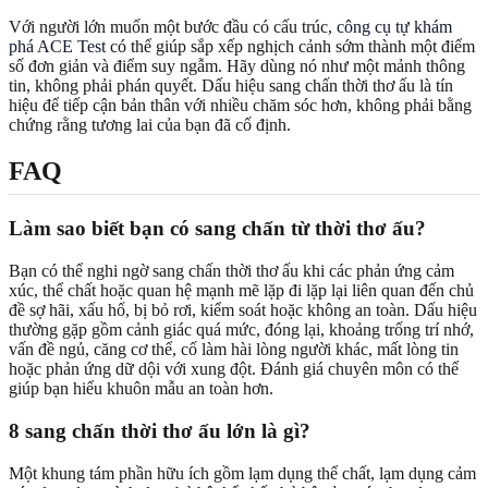
Với người lớn muốn một bước đầu có cấu trúc,
công cụ tự khám
phá ACE Test
có thể giúp sắp xếp nghịch cảnh sớm thành một điểm
số đơn giản và điểm suy ngẫm. Hãy dùng nó như một mảnh thông
tin, không phải phán quyết. Dấu hiệu sang chấn thời thơ ấu là tín
hiệu để tiếp cận bản thân với nhiều chăm sóc hơn, không phải bằng
chứng rằng tương lai của bạn đã cố định.
FAQ
Làm sao biết bạn có sang chấn từ thời thơ ấu?
Bạn có thể nghi ngờ sang chấn thời thơ ấu khi các phản ứng cảm
xúc, thể chất hoặc quan hệ mạnh mẽ lặp đi lặp lại liên quan đến chủ
đề sợ hãi, xấu hổ, bị bỏ rơi, kiểm soát hoặc không an toàn. Dấu hiệu
thường gặp gồm cảnh giác quá mức, đóng lại, khoảng trống trí nhớ,
vấn đề ngủ, căng cơ thể, cố làm hài lòng người khác, mất lòng tin
hoặc phản ứng dữ dội với xung đột. Đánh giá chuyên môn có thể
giúp bạn hiểu khuôn mẫu an toàn hơn.
8 sang chấn thời thơ ấu lớn là gì?
Một khung tám phần hữu ích gồm lạm dụng thể chất, lạm dụng cảm