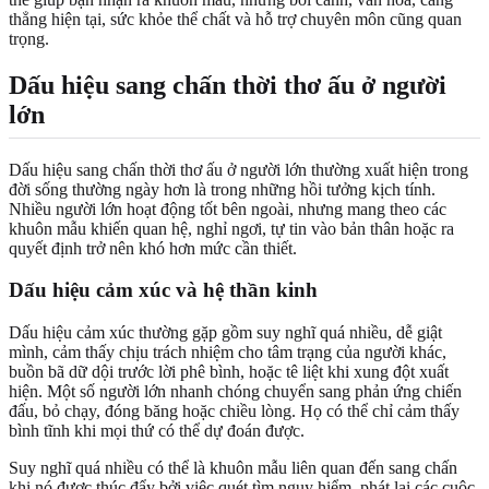
thẳng hiện tại, sức khỏe thể chất và hỗ trợ chuyên môn cũng quan
trọng.
Dấu hiệu sang chấn thời thơ ấu ở người
lớn
Dấu hiệu sang chấn thời thơ ấu ở người lớn thường xuất hiện trong
đời sống thường ngày hơn là trong những hồi tưởng kịch tính.
Nhiều người lớn hoạt động tốt bên ngoài, nhưng mang theo các
khuôn mẫu khiến quan hệ, nghỉ ngơi, tự tin vào bản thân hoặc ra
quyết định trở nên khó hơn mức cần thiết.
Dấu hiệu cảm xúc và hệ thần kinh
Dấu hiệu cảm xúc thường gặp gồm suy nghĩ quá nhiều, dễ giật
mình, cảm thấy chịu trách nhiệm cho tâm trạng của người khác,
buồn bã dữ dội trước lời phê bình, hoặc tê liệt khi xung đột xuất
hiện. Một số người lớn nhanh chóng chuyển sang phản ứng chiến
đấu, bỏ chạy, đóng băng hoặc chiều lòng. Họ có thể chỉ cảm thấy
bình tĩnh khi mọi thứ có thể dự đoán được.
Suy nghĩ quá nhiều có thể là khuôn mẫu liên quan đến sang chấn
khi nó được thúc đẩy bởi việc quét tìm nguy hiểm, phát lại các cuộc