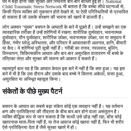
घर में बड़ा होना जहां सुरक्षा और स्थिरता बार-बार बाधित हुई हो। National
Child Traumatic Stress Network भी बताता है कि बच्चा सीधे घटनाओं से,
किसी प्रिय व्यक्ति को नुकसान होते देखने से, या ऐसी परिस्थितियों से प्रभावित
हो सकता है जो उसके संरक्षण की भावना को खतरे में डालती हैं।
लोग अक्सर “मुख्य” बचपन के आघातों के बारे में पूछते हैं। उन्हें समझने का एक
व्यावहारिक तरीका है उन्हें श्रेणियों में रखना: शारीरिक दुर्व्यवहार, भावनात्मक
दुर्व्यवहार, यौन दुर्व्यवहार, शारीरिक उपेक्षा, भावनात्मक उपेक्षा, घर या समुदाय में
हिंसा, गंभीर घरेलू अस्थिरता, और परिवार में आघातकारी अलगाव, हानि, बीमारी
या कैद। ये श्रेणियां पूरी सूची नहीं हैं। गरीबी का तनाव, नस्लवाद, बुलिंग,
विस्थापन, चिकित्सकीय आघात और बार-बार असुरक्षित वातावरण भी बच्चे के
तंत्रिका तंत्र और सुरक्षा की भावना को आकार दे सकते हैं।
महत्वपूर्ण बात यह है कि आघात केवल इस बारे में नहीं है कि क्या हुआ। यह इस
बारे में भी है कि उस दौरान और उसके बाद बच्चे ने कितना अकेला, फंसा हुआ,
असुरक्षित या अभिभूत महसूस किया।
संकेतों के पीछे मुख्य पैटर्न
बचपन के आघात का सबसे बड़ा संकेत कोई एक व्यवहार नहीं है। यह वर्तमान
क्षण और प्रतिक्रिया की तीव्रता के बीच बार-बार होने वाला असंतुलन है।
व्यक्ति बौद्धिक रूप से जान सकता है कि साथी उसे छोड़ नहीं रहा, बॉस कोई
खतरनाक माता-पिता नहीं है, या तेज आवाज कोई खतरा नहीं है, फिर भी शरीर
ऐसे प्रतिक्रिया देता है जैसे सुरक्षा खतरे में हो।