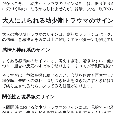
だからこそ、「幼少期トラウマのサイン診断」は、振り返り
に気づく助けになるかもしれませんが、背景、文化、現在の
大人に見られる幼少期トラウマのサイ
大人の幼少期トラウマのサインは、劇的なフラッシュバック
の信頼、意思決定を必要以上に難しくするパターンを抱えて
感情と神経系のサイン
よくある感情面のサインには、考えすぎる、驚きやすい、他
つき、迎合の反応へすばやく移ります。すべてが予測可能な
考えすぎは、危険を探し続けること、会話を何度も再生する
題が恥、失敗への恐れ、凍りつき反応を引き起こすときには
で繰り返されるなら、探ってみる価値があります。
関係性と境界線のサイン
人間関係における幼少期トラウマのサインには、見捨てられ
があります。失望が起きる前から失望を予期する人もいます