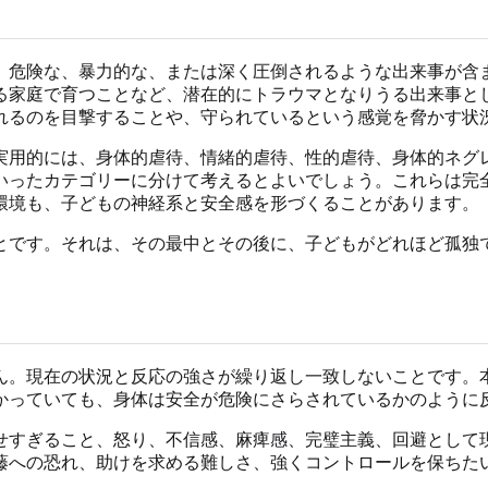
危険な、暴力的な、または深く圧倒されるような出来事が含まれま
など、潜在的にトラウマとなりうる出来事として説明しています。Natio
れるのを目撃することや、守られているという感覚を脅かす状
実用的には、身体的虐待、情緒的虐待、性的虐待、身体的ネグ
いったカテゴリーに分けて考えるとよいでしょう。これらは完
環境も、子どもの神経系と安全感を形づくることがあります。
とです。それは、その最中とその後に、子どもがどれほど孤独
ん。現在の状況と反応の強さが繰り返し一致しないことです。
かっていても、身体は安全が危険にさらされているかのように
せすぎること、怒り、不信感、麻痺感、完璧主義、回避として
藤への恐れ、助けを求める難しさ、強くコントロールを保ちた