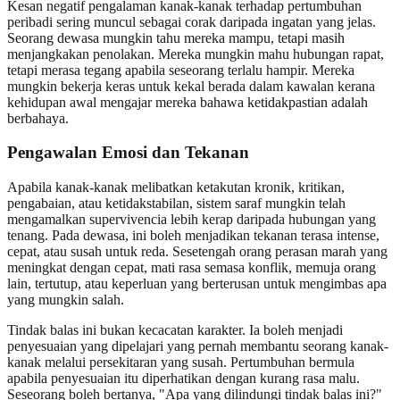
Kesan negatif pengalaman kanak-kanak terhadap pertumbuhan
peribadi sering muncul sebagai corak daripada ingatan yang jelas.
Seorang dewasa mungkin tahu mereka mampu, tetapi masih
menjangkakan penolakan. Mereka mungkin mahu hubungan rapat,
tetapi merasa tegang apabila seseorang terlalu hampir. Mereka
mungkin bekerja keras untuk kekal berada dalam kawalan kerana
kehidupan awal mengajar mereka bahawa ketidakpastian adalah
berbahaya.
Pengawalan Emosi dan Tekanan
Apabila kanak-kanak melibatkan ketakutan kronik, kritikan,
pengabaian, atau ketidakstabilan, sistem saraf mungkin telah
mengamalkan supervivencia lebih kerap daripada hubungan yang
tenang. Pada dewasa, ini boleh menjadikan tekanan terasa intense,
cepat, atau susah untuk reda. Sesetengah orang perasan marah yang
meningkat dengan cepat, mati rasa semasa konflik, memuja orang
lain, tertutup, atau keperluan yang berterusan untuk mengimbas apa
yang mungkin salah.
Tindak balas ini bukan kecacatan karakter. Ia boleh menjadi
penyesuaian yang dipelajari yang pernah membantu seorang kanak-
kanak melalui persekitaran yang susah. Pertumbuhan bermula
apabila penyesuaian itu diperhatikan dengan kurang rasa malu.
Seseorang boleh bertanya, "Apa yang dilindungi tindak balas ini?"