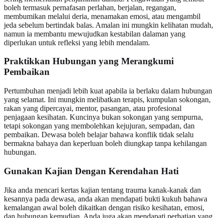
boleh termasuk pernafasan perlahan, berjalan, regangan,
membumikan melalui deria, menamakan emosi, atau mengambil
jeda sebelum bertindak balas. Amalan ini mungkin kelihatan mudah,
namun ia membantu mewujudkan kestabilan dalaman yang
diperlukan untuk refleksi yang lebih mendalam.
Praktikkan Hubungan yang Merangkumi
Pembaikan
Pertumbuhan menjadi lebih kuat apabila ia berlaku dalam hubungan
yang selamat. Ini mungkin melibatkan terapis, kumpulan sokongan,
rakan yang dipercayai, mentor, pasangan, atau profesional
penjagaan kesihatan. Kuncinya bukan sokongan yang sempurna,
tetapi sokongan yang membolehkan kejujuran, sempadan, dan
pembaikan. Dewasa boleh belajar bahawa konflik tidak selalu
bermakna bahaya dan keperluan boleh diungkap tanpa kehilangan
hubungan.
Gunakan Kajian Dengan Kerendahan Hati
Jika anda mencari kertas kajian tentang trauma kanak-kanak dan
kesannya pada dewasa, anda akan mendapati bukti kukuh bahawa
kemalangan awal boleh dikaitkan dengan risiko kesihatan, emosi,
dan hubungan kemudian. Anda juga akan mendapati perhatian yang