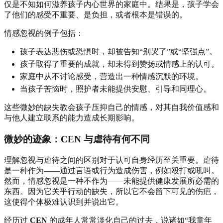
仅是不知如何滋养孩子内心世界的家庭中。结果是，孩子学会
了他们的感受不重要、是负担，或者根本是错误的。
情感忽视的例子包括：
孩子表达悲伤或恐惧时，却被告知“别哭了”或“坚强点”。
孩子取得了重要的成就，却未得到赞扬或情感上的认可。
家庭中从不讨论感受，营造出一种情感沉默的环境。
当孩子苦恼时，照护者未能提供安慰、引导和同理心。
这些微妙的缺失教会孩子压抑自己的情感，对其自我价值感和
与他人建立联系的能力造成长期影响。
微妙的迹象：
CEN
与虐待有何不同
理解忽视与虐待之间的区别对于认可自身经历至关重要。虐待
是一种作为——通过言语或行为造成伤害，例如殴打或吼叫。
然而，情感忽视是一种不作为——未能提供健康发展所必需的
东西。因为它关乎行动的缺失，所以它不会留下可见的伤疤，
这使得个体极难认识到并说出它。
经历过
CEN
的成年人常常淡化自己的过去，说诸如“我童年