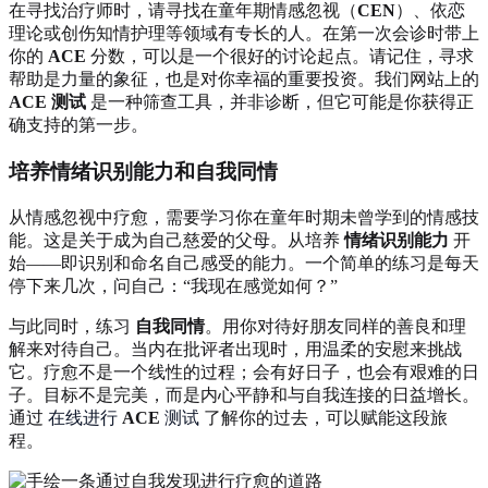
在寻找治疗师时，请寻找在童年期情感忽视（
CEN
）、依恋
理论或创伤知情护理等领域有专长的人。在第一次会诊时带上
你的
ACE
分数，可以是一个很好的讨论起点。请记住，寻求
帮助是力量的象征，也是对你幸福的重要投资。我们网站上的
ACE 测试
是一种筛查工具，并非诊断，但它可能是你获得正
确支持的第一步。
培养情绪识别能力和自我同情
从情感忽视中疗愈，需要学习你在童年时期未曾学到的情感技
能。这是关于成为自己慈爱的父母。从培养
情绪识别能力
开
始——即识别和命名自己感受的能力。一个简单的练习是每天
停下来几次，问自己：“我现在感觉如何？”
与此同时，练习
自我同情
。用你对待好朋友同样的善良和理
解来对待自己。当内在批评者出现时，用温柔的安慰来挑战
它。疗愈不是一个线性的过程；会有好日子，也会有艰难的日
子。目标不是完美，而是内心平静和与自我连接的日益增长。
通过
在线进行
ACE
测试
了解你的过去，可以赋能这段旅
程。