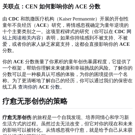
关联点：
CEN
如何影响你的
ACE
分数
由
CDC
和凯撒医疗机构（Kaiser Permanente）开展的开创性
童年不良经历（
ACE
）研究，将情感忽视确定为童年逆境的
十个主要类别之一。这项里程碑式的研究（你可以在
CDC
网
站上阅读相关内容
）表明，如果你持续感到不被支持、不被
爱，或者你的家人缺乏家庭支持，这都会直接影响你的
ACE
分数。
你的
ACE
分数衡量了你累积的童年创伤暴露程度，它提供了
一个框架，帮助你理解未来健康和幸福挑战的风险。了解你的
分数可以是一种极具认可感的体验，为你的困境提供一个名
称。为了更清晰地了解自己的经历，你可以通过我们的保密在
线工具
查询你的
ACE
分数
。
疗愈无形创伤的策略
疗愈无形创伤
的旅程是一个自我发现、培养同情心和学习新
生活方式的过程。虽然过去无法改变，但它对你的现在和未来
的影响可以被转化。从情感忽视中疗愈，就是给予自己从未获