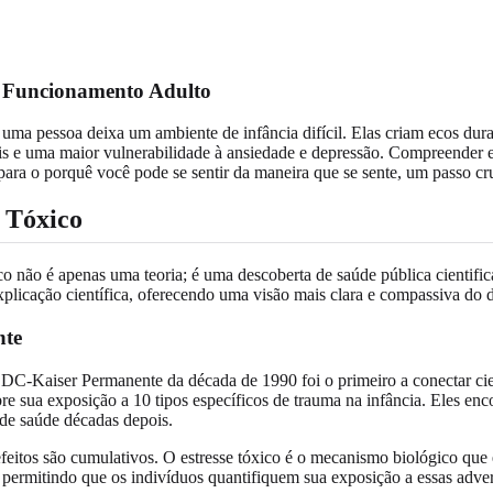
o Funcionamento Adulto
a pessoa deixa um ambiente de infância difícil. Elas criam ecos dur
s e uma maior vulnerabilidade à ansiedade e depressão. Compreender e
 para o porquê você pode se sentir da maneira que se sente, um passo c
 Tóxico
xico não é apenas uma teoria; é uma descoberta de saúde pública cienti
plicação científica, oferecendo uma visão mais clara e compassiva d
nte
C-Kaiser Permanente da década de 1990 foi o primeiro a conectar cien
re sua exposição a 10 tipos específicos de trauma na infância. Eles en
de saúde décadas depois.
eitos são cumulativos. O estresse tóxico é o mecanismo biológico que
, permitindo que os indivíduos quantifiquem sua exposição a essas ad