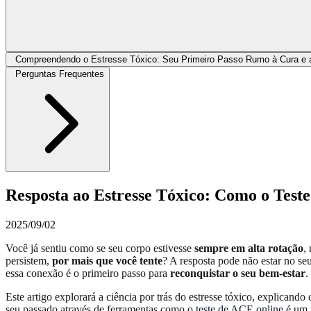
Compreendendo o Estresse Tóxico: Seu Primeiro Passo Rumo à Cura e
Perguntas Frequentes
Resposta ao Estresse Tóxico: Como o Test
2025/09/02
Você já sentiu como se seu corpo estivesse
sempre em alta rotação
,
persistem,
por mais que você tente
? A resposta pode não estar no s
essa conexão é o primeiro passo para
reconquistar o seu bem-estar
.
Este artigo explorará a ciência por trás do estresse tóxico, explican
seu passado através de ferramentas como o
teste de ACE online
é um p