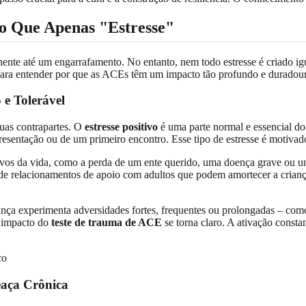
do Que Apenas "Estresse"
nte até um engarrafamento. No entanto, nem todo estresse é criado igua
l para entender por que as ACEs têm um impacto tão profundo e duradou
 e Tolerável
suas contrapartes. O
estresse positivo
é uma parte normal e essencial do
esentação ou de um primeiro encontro. Esse tipo de estresse é motivado
ativos da vida, como a perda de um ente querido, uma doença grave ou um
 de relacionamentos de apoio com adultos que podem amortecer a crianç
iança experimenta adversidades fortes, frequentes ou prolongadas – com
o impacto do
teste de trauma de ACE
se torna claro. A ativação consta
eaça Crônica