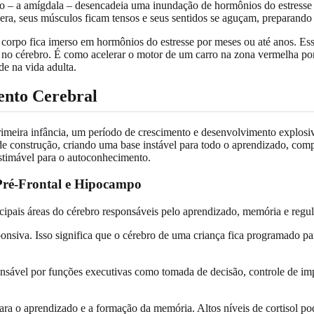
– a amígdala – desencadeia uma inundação de hormônios do estresse co
era, seus músculos ficam tensos e seus sentidos se aguçam, preparando
corpo fica imerso em hormônios do estresse por meses ou até anos. Esse
e no cérebro. É como acelerar o motor de um carro na zona vermelha po
e na vida adulta.
ento Cerebral
 primeira infância, um período de crescimento e desenvolvimento explos
 de construção, criando uma base instável para todo o aprendizado, comp
timável para o autoconhecimento.
Pré-Frontal e Hipocampo
ncipais áreas do cérebro responsáveis pelo aprendizado, memória e regu
onsiva. Isso significa que o cérebro de uma criança fica programado p
nsável por funções executivas como tomada de decisão, controle de imp
ra o aprendizado e a formação da memória. Altos níveis de cortisol po