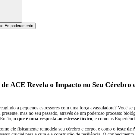
 ao Empoderamento
e de ACE Revela o Impacto no Seu Cérebro 
 reagindo a pequenos estressores com uma força avassaladora? Você se 
eu presente, mas no seu passado, através de um poderoso processo biol
 Então,
o que é uma resposta ao estresse tóxico
, e como as Experiênc
do como ele fisicamente remodela seu cérebro e corpo, e como o
teste de
asso crucial para a cura e a construção de resiliência. O conhecimento