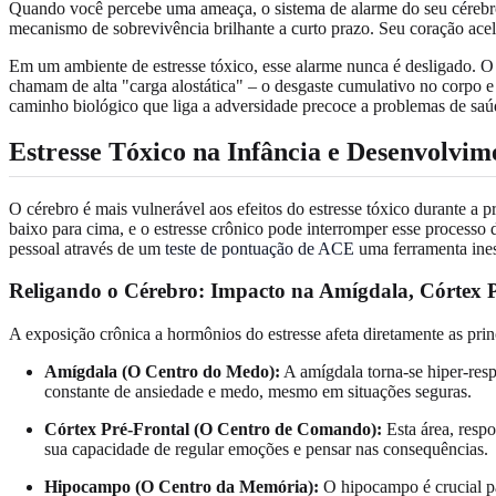
Quando você percebe uma ameaça, o sistema de alarme do seu cérebro 
mecanismo de sobrevivência brilhante a curto prazo. Seu coração acel
Em um ambiente de estresse tóxico, esse alarme nunca é desligado. O 
chamam de alta "carga alostática" – o desgaste cumulativo no corpo 
caminho biológico que liga a adversidade precoce a problemas de saúd
Estresse Tóxico na Infância
e Desenvolvim
O cérebro é mais vulnerável aos efeitos do estresse tóxico durante a
baixo para cima, e o estresse crônico pode interromper esse processo
pessoal através de um
teste de pontuação de ACE
uma ferramenta ines
Religando o Cérebro: Impacto na Amígdala, Córtex 
A exposição crônica a hormônios do estresse afeta diretamente as pri
Amígdala (O Centro do Medo):
A amígdala torna-se hiper-resp
constante de ansiedade e medo, mesmo em situações seguras.
Córtex Pré-Frontal (O Centro de Comando):
Esta área, respo
sua capacidade de regular emoções e pensar nas consequências.
Hipocampo (O Centro da Memória):
O hipocampo é crucial pa