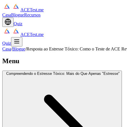
ACETest.me
Casa
Blogue
Recursos
Quiz
ACETest.me
Quiz
Casa
/
Blogue
/
Resposta ao Estresse Tóxico: Como o Teste de ACE Re
Menu
Compreendendo o Estresse Tóxico: Mais do Que Apenas "Estresse"