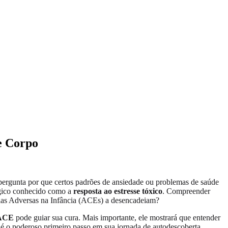
e Corpo
pergunta por que certos padrões de ansiedade ou problemas de saúde
ógico conhecido como a
resposta ao estresse tóxico
. Compreender
ias Adversas na Infância (ACEs) a desencadeiam?
 ACE
pode guiar sua cura. Mais importante, ele mostrará que entender
 é o poderoso primeiro passo em sua jornada de autodescoberta.