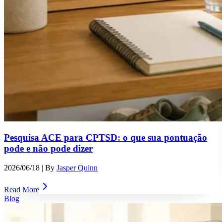
Pesquisa ACE para CPTSD: o que sua pontuação
pode e não pode dizer
2026/06/18
| By
Jasper Quinn
Read More
Blog