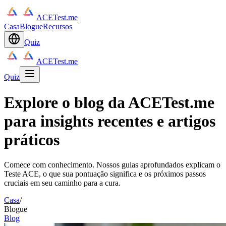
ACETest.me
Casa
Blogue
Recursos
Quiz
ACETest.me
Quiz
Explore o blog da ACETest.me
para insights recentes e artigos
práticos
Comece com conhecimento. Nossos guias aprofundados explicam o
Teste ACE, o que sua pontuação significa e os próximos passos
cruciais em seu caminho para a cura.
Casa
/
Blogue
Blog