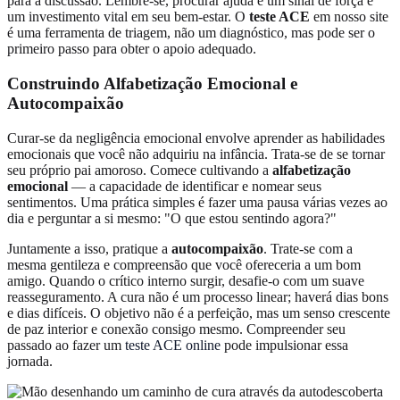
para a discussão. Lembre-se, procurar ajuda é um sinal de força e
um investimento vital em seu bem-estar. O
teste ACE
em nosso site
é uma ferramenta de triagem, não um diagnóstico, mas pode ser o
primeiro passo para obter o apoio adequado.
Construindo Alfabetização Emocional e
Autocompaixão
Curar-se da negligência emocional envolve aprender as habilidades
emocionais que você não adquiriu na infância. Trata-se de se tornar
seu próprio pai amoroso. Comece cultivando a
alfabetização
emocional
— a capacidade de identificar e nomear seus
sentimentos. Uma prática simples é fazer uma pausa várias vezes ao
dia e perguntar a si mesmo: "O que estou sentindo agora?"
Juntamente a isso, pratique a
autocompaixão
. Trate-se com a
mesma gentileza e compreensão que você ofereceria a um bom
amigo. Quando o crítico interno surgir, desafie-o com um suave
reasseguramento. A cura não é um processo linear; haverá dias bons
e dias difíceis. O objetivo não é a perfeição, mas um senso crescente
de paz interior e conexão consigo mesmo. Compreender seu
passado ao fazer um
teste ACE online
pode impulsionar essa
jornada.