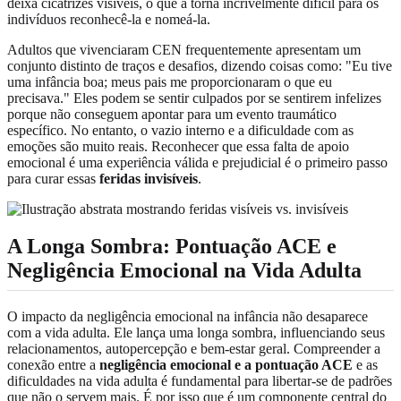
deixa cicatrizes visíveis, o que a torna incrivelmente difícil para os
indivíduos reconhecê-la e nomeá-la.
Adultos que vivenciaram CEN frequentemente apresentam um
conjunto distinto de traços e desafios, dizendo coisas como: "Eu tive
uma infância boa; meus pais me proporcionaram o que eu
precisava." Eles podem se sentir culpados por se sentirem infelizes
porque não conseguem apontar para um evento traumático
específico. No entanto, o vazio interno e a dificuldade com as
emoções são muito reais. Reconhecer que essa falta de apoio
emocional é uma experiência válida e prejudicial é o primeiro passo
para curar essas
feridas invisíveis
.
A Longa Sombra: Pontuação ACE e
Negligência Emocional na Vida Adulta
O impacto da negligência emocional na infância não desaparece
com a vida adulta. Ele lança uma longa sombra, influenciando seus
relacionamentos, autopercepção e bem-estar geral. Compreender a
conexão entre a
negligência emocional e a pontuação ACE
e as
dificuldades na vida adulta é fundamental para libertar-se de padrões
que não o servem mais. É por isso que é um componente central do