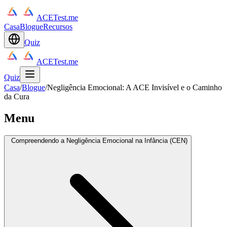
ACETest.me
Casa
Blogue
Recursos
Quiz
ACETest.me
Quiz
Casa
/
Blogue
/
Negligência Emocional: A ACE Invisível e o Caminho
da Cura
Menu
Compreendendo a Negligência Emocional na Infância (CEN)