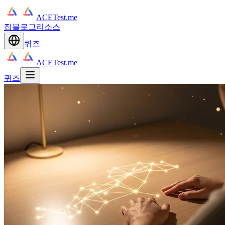
ACETest.me
집
블로그
리소스
퀴즈
ACETest.me
퀴즈