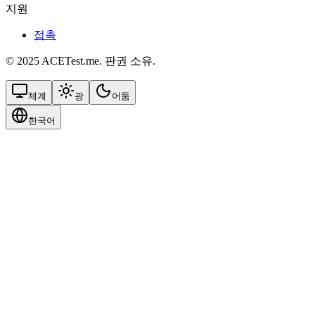
지원
접촉
© 2025 ACETest.me. 판권 소유.
체계
광
어둠
한국어