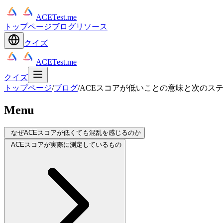
ACETest.me
トップページ
ブログ
リソース
クイズ
ACETest.me
クイズ
トップページ
/
ブログ
/
ACEスコアが低いことの意味と次のス
Menu
なぜACEスコアが低くても混乱を感じるのか
ACEスコアが実際に測定しているもの