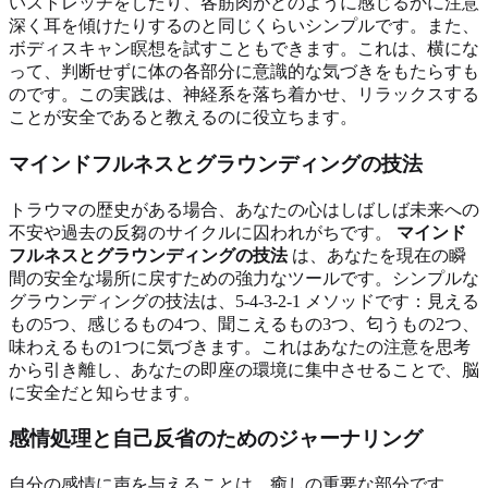
いストレッチをしたり、各筋肉がどのように感じるかに注意
深く耳を傾けたりするのと同じくらいシンプルです。また、
ボディスキャン瞑想を試すこともできます。これは、横にな
って、判断せずに体の各部分に意識的な気づきをもたらすも
のです。この実践は、神経系を落ち着かせ、リラックスする
ことが安全であると教えるのに役立ちます。
マインドフルネスとグラウンディングの技法
トラウマの歴史がある場合、あなたの心はしばしば未来への
不安や過去の反芻のサイクルに囚われがちです。
マインド
フルネスとグラウンディングの技法
は、あなたを現在の瞬
間の安全な場所に戻すための強力なツールです。シンプルな
グラウンディングの技法は、5-4-3-2-1 メソッドです：見える
もの5つ、感じるもの4つ、聞こえるもの3つ、匂うもの2つ、
味わえるもの1つに気づきます。これはあなたの注意を思考
から引き離し、あなたの即座の環境に集中させることで、脳
に安全だと知らせます。
感情処理と自己反省のためのジャーナリング
自分の感情に声を与えることは、癒しの重要な部分です。