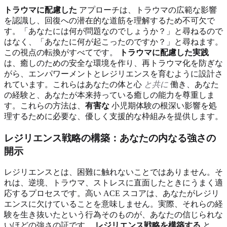
トラウマに配慮した
アプローチは、トラウマの広範な影響
を認識し、回復への潜在的な道筋を理解するため不可欠で
す。「あなたには何が問題なのでしょうか？」と尋ねるので
はなく、「あなたに何が起こったのですか？」と尋ねます。
この視点の転換がすべてです。
トラウマに配慮した実践
は、癒しのための安全な環境を作り、再トラウマ化を防ぎな
がら、エンパワーメントとレジリエンスを育むように設計さ
れています。これらはあなたの体と心
と共に
働き、あなた
の経験と、あなたが本来持っている癒しの能力を尊重しま
す。これらの方法は、
有害な
小児期体験の根深い影響を処
理するために必要な、優しく支援的な枠組みを提供します。
レジリエンス戦略の構築：あなたの内なる強さの
開示
レジリエンスとは、困難に触れないことではありません。そ
れは、逆境、トラウマ、ストレスに直面したときにうまく適
応するプロセスです。高い ACE スコアは、あなたがレジリ
エンスに欠けていることを意味しません。実際、それらの経
験を生き抜いたという行為そのものが、あなたの信じられな
いほどの強さの証です。
レジリエンス戦略を構築する
と