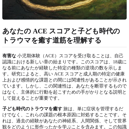
あなたの ACE スコアと子ども時代の
トラウマを癒す道筋を理解する
有害な
小児期体験（ACE）スコアを受け取ることは、自己
認識における新しい章の始まりです。このスコアは、18歳に
なる前にあなたが経験した特定の種類の逆境の数を示しま
す。研究によると、高い ACE スコアと成人期の特定の健康
上および感情的な課題との間には関連性があることが示され
ています。しかし、この関連性は、あなたを断罪するもので
はなく、主体的に行動を起こすための手がかりとなる説明と
して捉えることが重要です。
子ども時代のトラウマを癒す
旅は、単に症状を管理するだ
けでなく、これらの課題の根本原因に対処することです。そ
れは、過去の経験があなたの神経系、人間関係、そして世界
観をどのように形作ったかを学ぶことを含みます。この知識