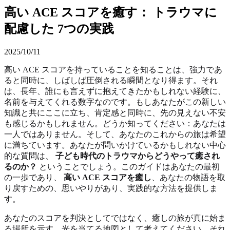
高い ACE スコアを癒す： トラウマに
配慮した 7つの実践
2025/10/11
高い ACE スコアを持っていることを知ることは、強力であ
ると同時に、しばしば圧倒される瞬間となり得ます。それ
は、長年、誰にも言えずに抱えてきたかもしれない経験に、
名前を与えてくれる数字なのです。もしあなたがこの新しい
知識と共にここに立ち、肯定感と同時に、先の見えない不安
も感じるかもしれません。どうか知ってください：あなたは
一人ではありません。そして、あなたのこれからの旅は希望
に満ちています。あなたが問いかけているかもしれない中心
的な質問は、
子ども時代のトラウマからどうやって癒され
るのか？
ということでしょう。このガイドはあなたの最初
の一歩であり、
高い ACE スコアを癒し
、あなたの物語を取
り戻すための、思いやりがあり、実践的な方法を提供しま
す。
あなたのスコアを判決としてではなく、癒しの旅が真に始ま
る場所を示す、光を当てる地図として考えてください。それ