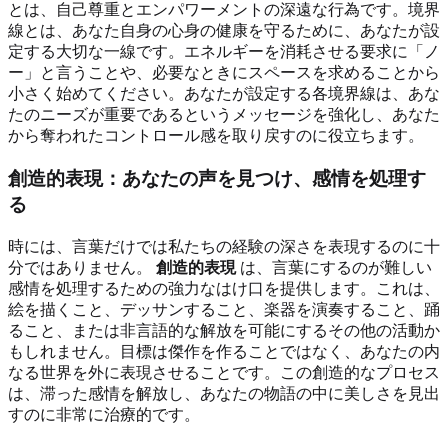
とは、自己尊重とエンパワーメントの深遠な行為です。境界
線とは、あなた自身の心身の健康を守るために、あなたが設
定する大切な一線です。エネルギーを消耗させる要求に「ノ
ー」と言うことや、必要なときにスペースを求めることから
小さく始めてください。あなたが設定する各境界線は、あな
たのニーズが重要であるというメッセージを強化し、あなた
から奪われたコントロール感を取り戻すのに役立ちます。
創造的表現：あなたの声を見つけ、感情を処理す
る
時には、言葉だけでは私たちの経験の深さを表現するのに十
分ではありません。
創造的表現
は、言葉にするのが難しい
感情を処理するための強力なはけ口を提供します。これは、
絵を描くこと、デッサンすること、楽器を演奏すること、踊
ること、または非言語的な解放を可能にするその他の活動か
もしれません。目標は傑作を作ることではなく、あなたの内
なる世界を外に表現させることです。この創造的なプロセス
は、滞った感情を解放し、あなたの物語の中に美しさを見出
すのに非常に治療的です。