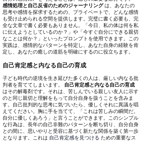
感情処理と自己反省のためのジャーナリング
は、あなたの
思考や感情を探求するための、プライベートで、どんな感情
も受け止められる空間を提供します。完璧に書く必要も、完
全な文章で書く必要もありません。「今日、私の体は何を私
に伝えようとしているのか？」や「今すぐ自分にできる親切
なことは何か？」といったプロンプトを使用できます。この
実践は、感情的なパターンを特定し、あなた自身の経験を肯
定し、あなたの癒しの道筋を明確にするのに役立ちます。
自己肯定感と内なる自己の育成
子ども時代の逆境を生き延びた多くの人は、厳しい内なる批
判者を育ててしまいます。
自己肯定感と内なる自己の育成
はその解毒剤です。それは、苦しんでいる親しい友人に示す
のと同じ親切と理解をもって自分自身を扱うことを含みま
す。自己批判的な思考に気づいたら、優しくそれに異議を唱
えてください。胸に手を当てて、「これは苦しみの瞬間だ。
自分に優しくあろう」と言うことができます。このシンプル
な行為は、長年の自己非難のパターンを断ち切り、自分自身
との間に、思いやりと受容に基づく新たな関係を築く第一歩
となります。これは
自己肯定感を見つける
ための重要なス