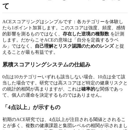
て
ACEスコアリングはシンプルです：各カテゴリーを体験し
たら1ポイント加算します。このスコアは強度、頻度、感情
的影響を測るものではなく、
存在した逆境の種類数
を計測
します。だからこそACEの意味は「自分を定義するラベ
ル」ではなく、
自己理解とリスク認識のためのレンズ
と捉
えることが最も有益です。
累積スコアリングシステムの仕組み
0点は10カテゴリーいずれも該当しない場合、10点は全て該
当した場合です。研究では高スコアほど特定の健康リスクと
の統計的相関が高まりますが、これは
確率的
な関係であっ
て、個人の運命を決定するものではありません。
「4点以上」が示すもの
初期のACE研究では、4点以上が注目される閾値とされるこ
とが多く、複数の健康課題と集団レベルの相関が示されまし