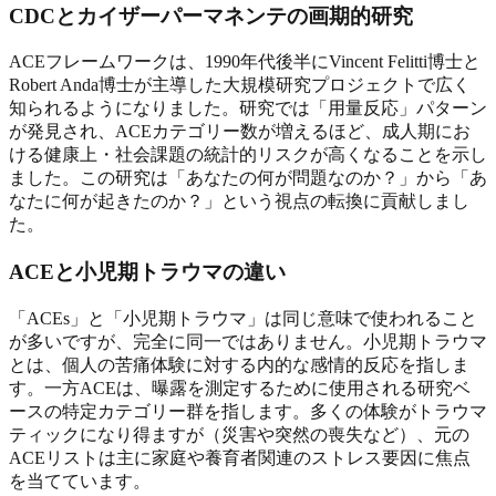
CDCとカイザーパーマネンテの画期的研究
ACEフレームワークは、1990年代後半にVincent Felitti博士と
Robert Anda博士が主導した大規模研究プロジェクトで広く
知られるようになりました。研究では「用量反応」パターン
が発見され、ACEカテゴリー数が増えるほど、成人期にお
ける健康上・社会課題の統計的リスクが高くなることを示し
ました。この研究は「あなたの何が問題なのか？」から「あ
なたに何が起きたのか？」という視点の転換に貢献しまし
た。
ACEと小児期トラウマの違い
「ACEs」と「小児期トラウマ」は同じ意味で使われること
が多いですが、完全に同一ではありません。小児期トラウマ
とは、個人の苦痛体験に対する内的な感情的反応を指しま
す。一方ACEは、曝露を測定するために使用される研究ベ
ースの特定カテゴリー群を指します。多くの体験がトラウマ
ティックになり得ますが（災害や突然の喪失など）、元の
ACEリストは主に家庭や養育者関連のストレス要因に焦点
を当てています。