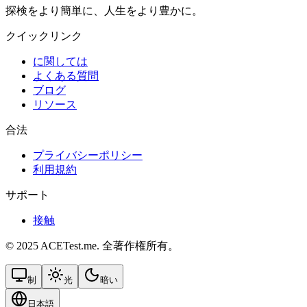
探検をより簡単に、人生をより豊かに。
クイックリンク
に関しては
よくある質問
ブログ
リソース
合法
プライバシーポリシー
利用規約
サポート
接触
© 2025 ACETest.me. 全著作権所有。
制
光
暗い
日本語