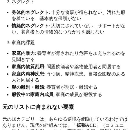
ネグレクト
身体的ネグレクト
: 十分な食事が得られない、汚れた服
を着ている、基本的な保護がない
情緒的ネグレクト
: 大切にされていない、サポートがな
い、養育者との情緒的なつながりを感じない
家庭内課題
家庭内暴力
: 養育者が脅されたり危害を加えられるのを
見聞きする
家庭内物質乱用
: 問題飲酒者や薬物使用者と同居する
家庭内精神疾患
: うつ病、精神疾患、自殺企図歴のある
人と同居する
親の離別・離婚
: 養育者が別居・離婚する
服役中の家庭内成員
: 家庭の成員が服役する
元のリストに含まれない要素
元の10カテゴリーは、あらゆる逆境を網羅しているわけでは
ありません。現代の枠組みでは、
「拡張ACE」
（コミュニ