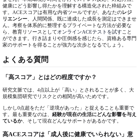
健康にどう影響し得たかを理解する構造化された枠組みで
す。ACEスコアは有用な内省ツールですが、あなたの
レジ
リエンシー
、人間関係、既に達成した成長を測定はできませ
ん。考察を体系的に整理するプライベートな方法が必要な
ら、教育リソースとして
オンラインACEテストを試す
こと
ができます。行き詰まりや圧倒感を感じたら、資格ある専門
家のサポートを得ることが強力な次歩となるでしょう。
よくある質問
「高スコア」とはどの程度ですか？
研究文脈では、4点以上が「高い」とされることが多く、大
規模集団研究でリスクとの相関が高いためです。
しかし0点超をただ「逆境があった」と捉えることも重要で
す。最も重要なのは、
経験が現在の生活にどんな影響を与え
ているか
、そして現在どんなサポートがあるかです。
高ACEスコアは「成人後に健康でいられない」意