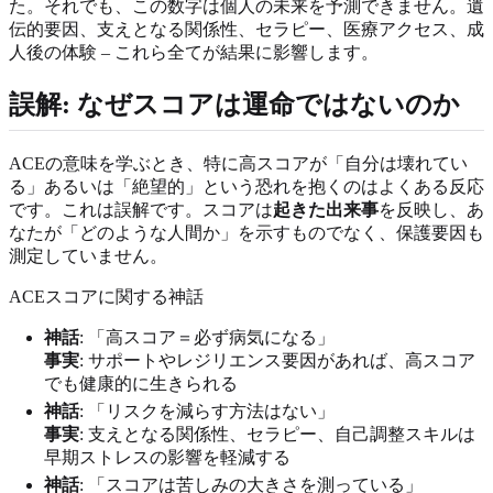
た。それでも、この数字は個人の未来を予測できません。遺
伝的要因、支えとなる関係性、セラピー、医療アクセス、成
人後の体験 – これら全てが結果に影響します。
誤解: なぜスコアは運命ではないのか
ACEの意味を学ぶとき、特に高スコアが「自分は壊れてい
る」あるいは「絶望的」という恐れを抱くのはよくある反応
です。これは誤解です。スコアは
起きた出来事
を反映し、あ
なたが「どのような人間か」を示すものでなく、保護要因も
測定していません。
ACEスコアに関する神話
神話
: 「高スコア＝必ず病気になる」
事実
: サポートやレジリエンス要因があれば、高スコア
でも健康的に生きられる
神話
: 「リスクを減らす方法はない」
事実
: 支えとなる関係性、セラピー、自己調整スキルは
早期ストレスの影響を軽減する
神話
: 「スコアは苦しみの大きさを測っている」