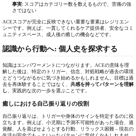
事実
: スコアはカテゴリー数を数えるもので、苦痛の強
さではない
ACEスコアが完全に反映できない重要な要素はレジリエン
シーです。例えば、一貫してくれるケア提供者、安全なコミ
ュニティスペース、成人後の癒しの機会などです。
認識から行動へ: 個人史を探求する
知識はエンパワーメントにつながります。ACEの意味を理
解した後は、特定のトリガー、信念、対処戦略が過去の環境
とどうつながるかに気づき始めるかもしれません。目標は過
去を再体験することではなく、
共感を持ってパターンを理解
し
、実践的な次の一歩を選ぶことです。
癒しにおける自己振り返りの役割
自己振り返りは、トリガーや身体のサインを特定するのに役
立ちます。例えば、小児期に予測不可能性があった場合、過
覚醒、人を喜ばせようとする行動、リラックス困難 – 現在の
生活が安全でも – といったパターンに気付くかもしれませ