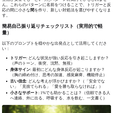
ん。これらのパターンに名前をつけることで、トリガーと反
応の間に小さな
間
を作り、新しい対処法を選びやすくなりま
す。
簡易自己振り返りチェックリスト（実用的で軽
量）
以下のプロンプトを穏やかな出発点として活用してくださ
い：
トリガー
: どんな状況が強い反応を引き起こしますか？
（声のトーン、衝突、沈黙、無視）
身体サイン
: 最初にどんな身体反応が起こりますか？
（胸の締め付け、思考の加速、感覚麻痺、機能停止）
古い信念
: どんな考えが浮かびますか？（「安全でな
い」「見捨てられる」「愛を勝ち取らなければ」）
小さなサポート
: 1%でも助かることは？（信頼できる人
へ連絡、外に出る、呼吸する、水を飲む、一文書く）