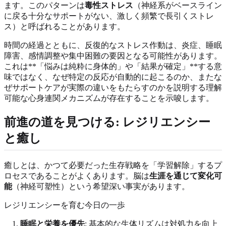
ます。このパターンは
毒性ストレス
（神経系がベースライン
に戻る十分なサポートがない、激しく頻繁で長引くストレ
ス）と呼ばれることがあります。
時間の経過とともに、反復的なストレス作動は、炎症、睡眠
障害、感情調整や集中困難の要因となる可能性があります。
これは**「悩みは純粋に身体的」や「結果が確定」**する意
味ではなく、なぜ特定の反応が自動的に起こるのか、またな
ぜサポートケアが実際の違いをもたらすのかを説明する理解
可能な心身連関メカニズムが存在することを示唆します。
前進の道を見つける: レジリエンシー
と癒し
癒しとは、かつて必要だった生存戦略を「学習解除」するプ
ロセスであることがよくあります。脳は
生涯を通じて変化可
能
（神経可塑性）という希望深い事実があります。
レジリエンシーを育む今日の一歩
睡眠と栄養を優先
: 基本的な生体リズムは対処力を向上