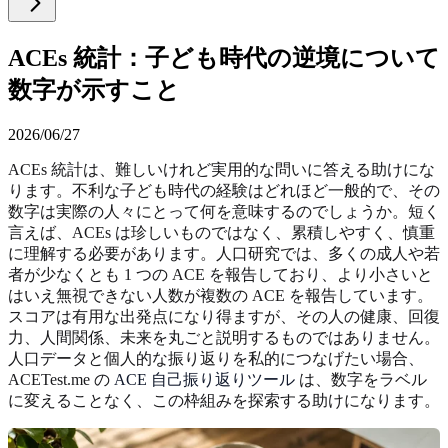
ACEs 統計：子ども時代の逆境について
数字が示すこと
2026/06/27
ACEs 統計は、難しいけれど実用的な問いに答える助けにな
ります。不利な子ども時代の経験はどれほど一般的で、その
数字は実際の人々にとって何を意味するのでしょうか。短く
言えば、ACEs は珍しいものではなく、累積しやすく、慎重
に理解する必要があります。人口研究では、多くの成人や若
者が少なくとも 1 つの ACE を報告しており、より小さいと
はいえ無視できない人数が複数の ACE を報告しています。
スコアは有用な出発点になり得ますが、その人の健康、回復
力、人間関係、未来を丸ごと説明するものではありません。
人口データと個人的な振り返りを私的につなげたい場合、
ACETest.me の
ACE 自己振り返りツール
は、数字をラベル
に変えることなく、この枠組みを探索する助けになります。