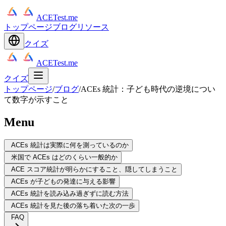
ACETest.me
トップページ
ブログ
リソース
クイズ
ACETest.me
クイズ
トップページ
/
ブログ
/
ACEs 統計：子ども時代の逆境につい
て数字が示すこと
Menu
ACEs 統計は実際に何を測っているのか
米国で ACEs はどのくらい一般的か
ACE スコア統計が明らかにすること、隠してしまうこと
ACEs が子どもの発達に与える影響
ACEs 統計を読み込み過ぎずに読む方法
ACEs 統計を見た後の落ち着いた次の一歩
FAQ