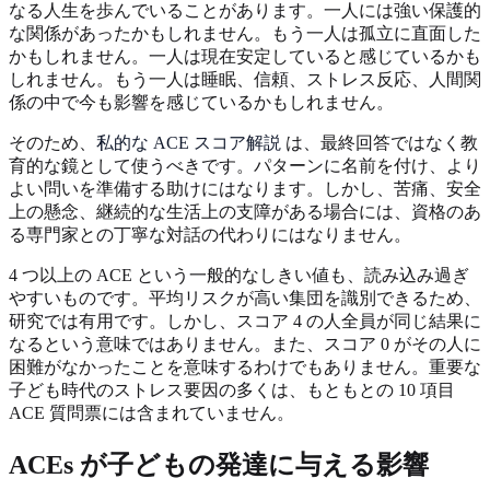
なる人生を歩んでいることがあります。一人には強い保護的
な関係があったかもしれません。もう一人は孤立に直面した
かもしれません。一人は現在安定していると感じているかも
しれません。もう一人は睡眠、信頼、ストレス反応、人間関
係の中で今も影響を感じているかもしれません。
そのため、
私的な ACE スコア解説
は、最終回答ではなく教
育的な鏡として使うべきです。パターンに名前を付け、より
よい問いを準備する助けにはなります。しかし、苦痛、安全
上の懸念、継続的な生活上の支障がある場合には、資格のあ
る専門家との丁寧な対話の代わりにはなりません。
4 つ以上の ACE という一般的なしきい値も、読み込み過ぎ
やすいものです。平均リスクが高い集団を識別できるため、
研究では有用です。しかし、スコア 4 の人全員が同じ結果に
なるという意味ではありません。また、スコア 0 がその人に
困難がなかったことを意味するわけでもありません。重要な
子ども時代のストレス要因の多くは、もともとの 10 項目
ACE 質問票には含まれていません。
ACEs が子どもの発達に与える影響