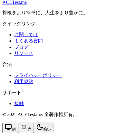
ACETest.me
探検をより簡単に、人生をより豊かに。
クイックリンク
に関しては
よくある質問
ブログ
リソース
合法
プライバシーポリシー
利用規約
サポート
接触
© 2025 ACETest.me. 全著作権所有。
制
光
暗い