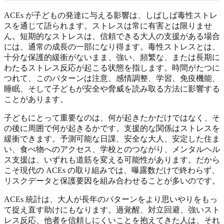
ACEs が子どもの発達に与える影響は、しばしば毒性ストレ
スを通じて語られます。ストレスは常に有害とは限りませ
ん。短期的なストレスは、信頼できる大人の支援がある場合
には、通常の成長の一部になり得ます。毒性ストレスとは、
十分な保護的緩衝がないまま、強い、頻繁な、または長期に
わたるストレス反応が起こる状態を指します。時間がたつに
つれて、このパターンは注意、感情調整、学習、免疫機能、
睡眠、そして子どもが安全や脅威を読み取る方法に影響する
ことがあります。
子どもにとって重要なのは、何が起きたかだけではなく、そ
の後に周囲で何が起きるかです。支援的な関係はストレスを
緩衝できます。予測可能な日課、安全な大人、安定した住ま
い、食べ物へのアクセス、学校とのつながり、メンタルヘル
ス支援は、いずれも道筋を変える可能性があります。だから
こそ現代の ACEs の取り組みでは、曝露数だけで終わらず、
リスクデータと保護要因を組み合わせることが多いのです。
ACEs 統計は、大人が長年のパターンをより思いやりをもっ
て捉え直す助けにもなります。過覚醒、対立回避、強いスト
レス反応、他者を信頼しにくいことを抱えてきた人は、それ