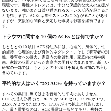
環境です。毒性ストレスとは、十分な保護的な大人の支援が
ないまま、強いまたは繰り返されるストレス反応が起こるこ
とを指します。ACEs は毒性ストレスにつながることがあり
ますが、支援的な関係と安定した環境は影響を緩衝できま
す。
トラウマに関する 10 個の ACEs とは何ですか？
もともとの 10 項目 ACE 枠組みには、心理的、身体的、性
的虐待、心理的および身体的ネグレクト、そして養育者の別
離、養育者への暴力、家庭内の物質乱用、家庭内の精神疾
患、家族の収監といった家庭内の困難が含まれます。新しい
研究の一部では、もともとの 10 項目を超える追加の逆境も
含めています。
平均的な人はいくつの ACEs を持っていますか？
すべての集団に当てはまる普遍的な平均はありません。
CDC の成人分析では、36.1% が ACE ゼロ、23.1% が 1 つ、
23.5% が 2 つまたは 3 つ、17.3% が 4 つ以上と報告しまし
た。最も重要なのは、ACE 曝露は一般的であり、複数の