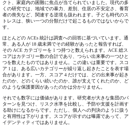
クト、家庭内の困難に焦点が当てられていました。現代の多
くの研究では、地域での暴力、差別、住居の不安定さ、養育
者の喪失など、関連する逆境も扱われます。子ども時代のス
トレスは、狭い一つの分類だけで起こるものではないからで
す。
ほとんどの ACEs 統計は調査への回答に基づいています。通
常、ある人が 18 歳未満でその経験があったと報告すれば、
その ACE カテゴリーを 1 つ持つと数えられます。ACE 総ス
コアはカテゴリー数の合計であり、つらい出来事の一つひと
つを数えたものではありません。この違いは重要です。スコ
ア 1 は、ある広いカテゴリーが繰り返し起きたことを表す場
合があります。一方、スコア 4 だけでは、どの出来事が起き
たのか、どのくらい続いたのか、誰が支えてくれたのか、ど
のような保護要因があったのかは分かりません。
それでも数字には価値があります。研究者が大きな集団のパ
ターンを見つけ、リスク水準を比較し、予防や支援を計画す
る助けになるからです。ただし、個人への判決のように扱う
と有用性は下がります。スコアが示すのは曝露であって、ア
イデンティティではありません。