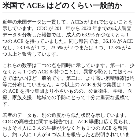
米国で ACEs はどのくらい一般的か
近年の米国データは一貫して、ACEs がまれではないことを
示しています。CDC が 2011 年から 2020 年までの成人調査
データを分析した報告では、成人の 63.9% が少なくとも 1
つの ACE を持っていました。同じ報告では、36.1% が ACE
なし、23.1% が 1 つ、23.5% が 2 つまたは 3 つ、17.3% が 4
つ以上と報告しています。
これらの数字は二つの点を同時に示しています。第一に、少
なくとも 1 つの ACE を持つことは、異常や恥として扱うべ
きではないほど一般的です。第二に、より高い累積曝露は均
等に分布していません。4 つ以上の ACE を持つ集団は 1 つ
の ACE を持つ集団より小さいものの、公衆衛生、学校、医
療、家族支援、地域での予防にとって十分に重要な規模で
す。
若者のデータも、別の角度から似た状況を示しています。
CDC の高校生に関する報告では、ACE 曝露は広く見られ、
およそ 4 人に 3 人の生徒が少なくとも 1 つの ACE を報告
し、約 5 人に 1 人が 4 つ以上を報告したと説明されていま