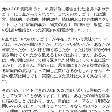
元の ACE 質問票では、18 歳以前に報告された逆境の各カテ
ゴリーに 1 点が与えられます。これらのカテゴリーには通
常、情緒的、身体的、性的虐待、情緒的および身体的ネグレ
クト、さらに家庭内暴力、物質の誤用、精神疾患、収監、親
の別居や離婚といった家庭内の課題が含まれます。
6 点とは、6 つのカテゴリーが存在したという意味です。そ
れは、何かが何回起きたか、どれくらい続いたか、あなたが
何歳だったか、どれほど怖く感じたか、または後に誰かが回
復を助けてくれたかを数えるものではありません。ある人
は、幼少期に集中して繰り返された体験によって 6 点に達す
るかもしれません。別の人は、思春期にまたがる複数の異な
る家庭内の混乱によって同じ点数になるかもしれません。合
計の数字は同じでも、実際に生きた意味は大きく異なり得ま
す。
そのため、ガイド付きの
ACE スコア振り返り
は最初の一歩
として役立つことがあります。目的は、あなたの物語を計算
に縮めることではありません。目的は、スコアをより明確な
問いへの入り口として使うことです。今ならどのパターンが
より理解しやすいでしょうか。どんな支援が助けになったで