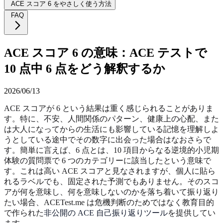
ACE スコア 6 をやさしく使う方法
FAQ
ACE スコア 6 の意味：ACE テストで
10 点中 6 点をどう解釈するか
2026/06/13
ACE スコアが 6 という結果は重く感じられることがありま
す。特に、不安、人間関係のパターン、健康上の心配、また
は大人になってからの生活にも影響している記憶を理解しよ
うとしている途中でその数字に出会った場合はなおさらで
す。簡単に言えば、6 点とは、10 項目からなる逆境的小児期
体験の質問票で 6 つのカテゴリーに該当したという意味で
す。これは高い ACE スコアと見なされますが、個人に貼ら
れるラベルでも、固定された予測でもありません。そのスコ
アが何を意味し、何を意味しないのかを落ち着いて振り返り
たい場合、ACETest.me は危機判断のためではなく教育目的
で作られた
非公開の ACE 自己振り返りツール
を提供してい