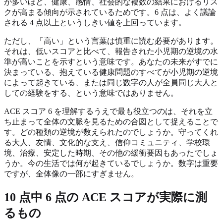
が多いほど、健康、感情、社会的な複数の結果におけるリス
クが高まる傾向が示されているためです。6 点は、よく議論
される 4 点以上というしきい値を上回っています。
ただし、「高い」という言葉は慎重に読む必要があります。
それは、低いスコアと比べて、報告された小児期の逆境の水
準が高いことを示すという意味です。あなたの未来がすでに
決まっている、抱えている健康問題のすべてが小児期の逆境
によって起きている、または同じ数字の人が全員同じ大人と
しての経験をする、という意味ではありません。
ACE スコア 6 を理解するうえで最も役立つのは、それを立
ち止まって全体の文脈を見るための合図として捉えることで
す。どの種類の逆境が数えられたのでしょうか。守ってくれ
る大人、友情、文化的な支え、信仰コミュニティ、学校環
境、治療、安定した時期、その他の緩衝要因もあったでしょ
うか。今の生活では何が起きているでしょうか。数字は重要
ですが、全体像の一部にすぎません。
10 点中 6 点の ACE スコアが実際に測
るもの