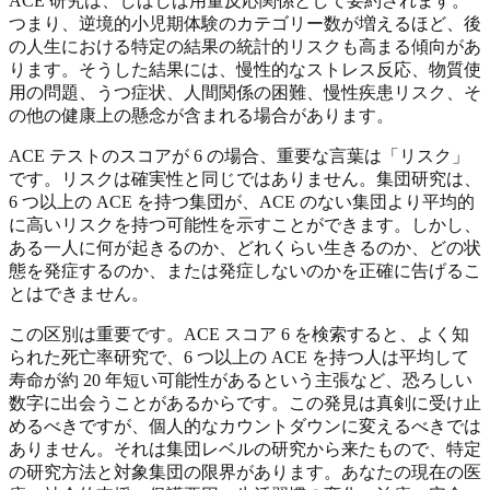
ACE 研究は、しばしば用量反応関係として要約されます。
つまり、逆境的小児期体験のカテゴリー数が増えるほど、後
の人生における特定の結果の統計的リスクも高まる傾向があ
ります。そうした結果には、慢性的なストレス反応、物質使
用の問題、うつ症状、人間関係の困難、慢性疾患リスク、そ
の他の健康上の懸念が含まれる場合があります。
ACE テストのスコアが 6 の場合、重要な言葉は「リスク」
です。リスクは確実性と同じではありません。集団研究は、
6 つ以上の ACE を持つ集団が、ACE のない集団より平均的
に高いリスクを持つ可能性を示すことができます。しかし、
ある一人に何が起きるのか、どれくらい生きるのか、どの状
態を発症するのか、または発症しないのかを正確に告げるこ
とはできません。
この区別は重要です。ACE スコア 6 を検索すると、よく知
られた死亡率研究で、6 つ以上の ACE を持つ人は平均して
寿命が約 20 年短い可能性があるという主張など、恐ろしい
数字に出会うことがあるからです。この発見は真剣に受け止
めるべきですが、個人的なカウントダウンに変えるべきでは
ありません。それは集団レベルの研究から来たもので、特定
の研究方法と対象集団の限界があります。あなたの現在の医