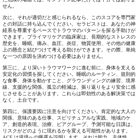
せん。
次に、それが適切だと感じられるなら、このスコアを専門家
との対話に持ち込んでください。セラピストは、あなたの神
経系を尊重するペースでトラウマのパターンを探る手助けが
できます。プライマリケアの臨床家は、長期的なストレスの
歴史を、睡眠、痛み、血圧、炎症、物質使用、その他の健康
上の懸念と結びつけて考える助けができます。その際、単純
な一つの原因を決めつける必要はありません。
第三に、より深いトラウマワークに進む前に、身体を支える
安定化の習慣を探してください。睡眠のルーティン、規則的
な食事、身体を動かすこと、グラウンディングの練習、境界
線、支援的な関係、孤立の軽減は、振り返りをより安全に感
じさせることがあります。これらは即効性のある解決策では
なく、土台です。
第四に、保護要因に注意を向けてください。肯定的な大人の
関係、意味のある仕事、スピリチュアルな実践、地域のケ
ア、創造的表現、治療、ピアグループ、予測可能な日課は、
リスクがどのように現れるかを変える可能性があります。
ACE は逆境への曝露を説明します。それは能力、主体性、