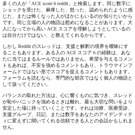
多くの人が「ACE score 6 reddit」と検索します。同じ数字に
ショックを受けた、麻痺した、怒った、認められたように感
じた、または怖くなった人がほかにもいるのか知りたいから
です。同じ立場の人の物語は慰めになることがあります。大
人になってから高い ACE スコアを理解しようとしているの
は自分だけではない、と教えてくれるからです。
しかし Reddit のスレッドは、支援と解釈の境界を曖昧にす
ることもあります。ある人の ACE スコア 6 の経験は、あな
たに当てはまるルールではありません。希望を与えるコメン
トもあれば、不安を強めるコメントもあり、トラウマインフ
ォームドではない形でスコアを捉えるコメントもあります。
フォーラムを読むなら、専門的な助言ではなく個人の物語と
して扱ってください。
バランスの取れた方法は、心に響くものに気づき、スレッド
が恥やパニックを強めるときは離れ、最も大切な問いをより
安定した場に持っていくことです。それは治療、医療受診、
支援グループ、日記、または数字をあなたのアイデンティテ
ィに変えずに聞いてくれる信頼できる人との会話かもしれま
せん。