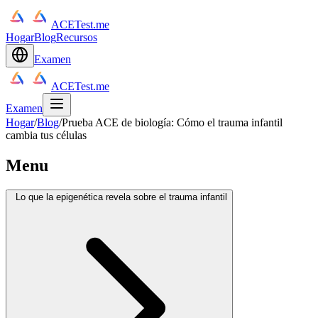
ACETest.me
Hogar
Blog
Recursos
Examen
ACETest.me
Examen
Hogar
/
Blog
/
Prueba ACE de biología: Cómo el trauma infantil
cambia tus células
Menu
Lo que la epigenética revela sobre el trauma infantil