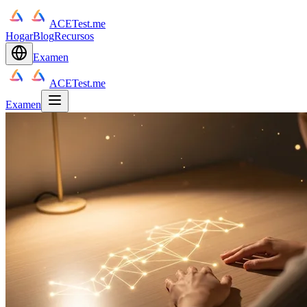
ACETest.me
Hogar
Blog
Recursos
Examen
ACETest.me
Examen