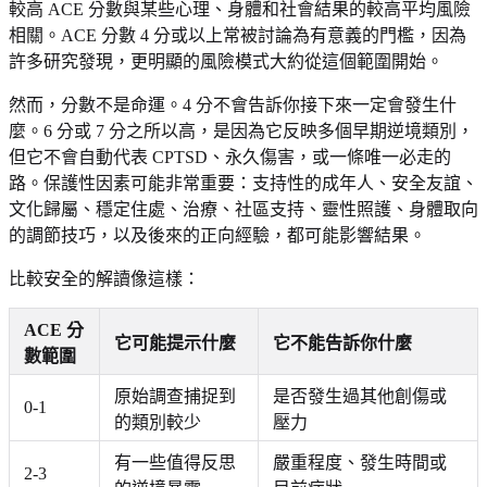
較高 ACE 分數與某些心理、身體和社會結果的較高平均風險
相關。ACE 分數 4 分或以上常被討論為有意義的門檻，因為
許多研究發現，更明顯的風險模式大約從這個範圍開始。
然而，分數不是命運。4 分不會告訴你接下來一定會發生什
麼。6 分或 7 分之所以高，是因為它反映多個早期逆境類別，
但它不會自動代表 CPTSD、永久傷害，或一條唯一必走的
路。保護性因素可能非常重要：支持性的成年人、安全友誼、
文化歸屬、穩定住處、治療、社區支持、靈性照護、身體取向
的調節技巧，以及後來的正向經驗，都可能影響結果。
比較安全的解讀像這樣：
ACE 分
它可能提示什麼
它不能告訴你什麼
數範圍
原始調查捕捉到
是否發生過其他創傷或
0-1
的類別較少
壓力
有一些值得反思
嚴重程度、發生時間或
2-3