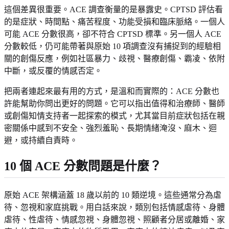
這個差異很重要。ACE 調查衡量的是暴露史。CPTSD 評估看
的是症狀、時間點、痛苦程度、功能受損和臨床脈絡。一個人
可能 ACE 分數很高，卻不符合 CPTSD 標準。另一個人 ACE
分數較低，仍可能帶著與原始 10 項調查沒有捕捉到的經驗相
關的創傷反應，例如社區暴力、歧視、醫療創傷、霸凌、依附
中斷，或反覆的情感否定。
把兩者連起來最有用的方式，是溫和而實際的：ACE 分數也
許能幫助你問出更好的問題。它可以指出值得和治療師、醫師
或創傷知情支持者一起探索的模式，尤其當目前症狀包括在親
密關係中感到不安全、強烈羞恥、長期情緒淹沒、麻木、迴
避，或持續自責時。
10 個 ACE 分數問題是什麼？
原始 ACE 架構涵蓋 18 歲以前的 10 類逆境。這些通常分為虐
待、忽視和家庭挑戰。用白話來說，類別包括情感虐待、身體
虐待、性虐待、情感忽視、身體忽視、照顧者分居或離婚、家