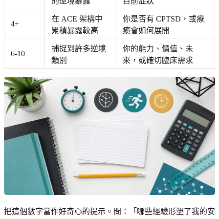
的逆境暴露
目前症狀
在 ACE 架構中
你是否有 CPTSD，或療
4+
累積暴露較高
癒會如何展開
捕捉到許多逆境
你的能力、價值、未
6-10
類別
來，或確切臨床需求
把這個數字當作好奇心的提示。問：「哪些經驗形塑了我的安