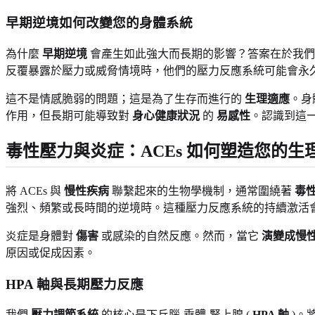
早期逆境如何改變您的身體系統
為什麼
早期逆境
會產生如此強大而長期的影響？答案在於我
反覆暴露於壓力或威脅情境時，他們的壓力反應系統可能會永
這不是情感脆弱的問題；這是為了生存而進行的
生理適應
。身
作用，但長期可能導致對
身心健康狀況
的
易感性
。認識到這
毒性壓力與炎症：ACEs 如何塑造您的生
將 ACEs 與
慢性疾病
聯繫起來的生物學機制，通常圍繞著
毒
強烈、頻繁或長時間的逆境時。這種壓力反應系統的持續激活
炎症是身體對
傷害
或感染的自然反應。然而，當它
演變成慢
原因或促成因素。
HPA 軸與長期壓力反應
我們
壓力調節系統
的核心是下丘腦-垂體-腎上腺 (
HPA 軸
)。