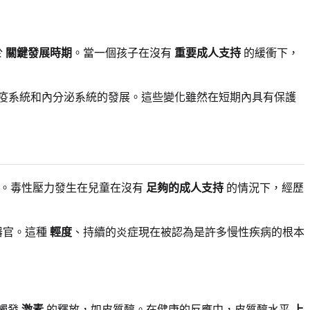
於
關鍵發展時期
。當一個孩子在沒有
重要成人支持
的緩衝下，
疫系統和內分泌系統的發展。這些變化雖然在短期內具有保護
。毒性壓力發生在兒童在沒有
足夠的成人支持
的情況下，經歷
器官。這種
輕度
、持續的炎症現在被認為是許多慢性疾病的根本
會觸發
激素
的釋放，如皮質醇。在健康的反應中，皮質醇水平
上