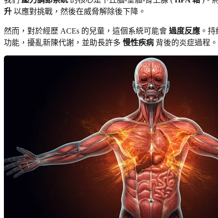
升
以應對挑戰，然後在威脅解除後下降。
然而，對於經歷 ACEs 的兒童，這個系統可能會
過度反應
。持
功能，擾亂新陳代謝，並助長許多
慢性疾病
背後的炎症過程。