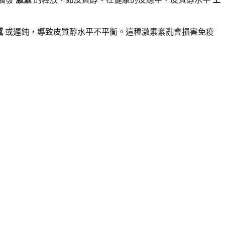
感
或遲鈍，導致皮質醇水平不平衡。這種激素紊亂會損害免疫