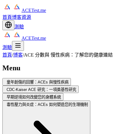
ACETest.me
首頁
博客
資源
測驗
ACETest.me
測驗
首頁
/
博客
/
ACE 分數與 慢性疾病：了解您的健康連結
Menu
童年創傷的回響：ACEs 與慢性疾病
CDC-Kaiser ACE 研究：一項奠基性研究
早期逆境如何改變您的身體系統
毒性壓力與炎症：ACEs 如何塑造您的生理機制