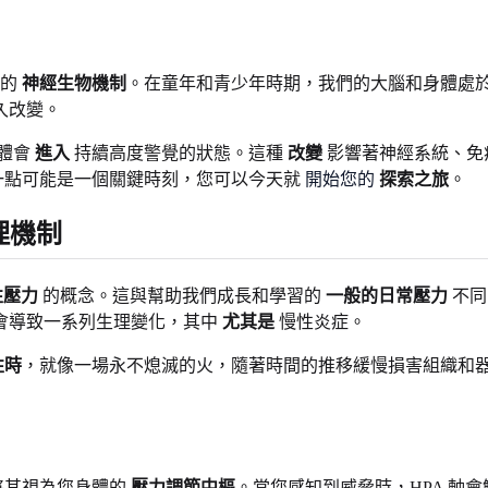
們的
神經生物機制
。在童年和青少年時期，我們的大腦和身體處
久改變。
體會
進入
持續高度警覺的狀態。這種
改變
影響著神經系統、免
一點可能是一個關鍵時刻，您可以今天就
開始您的
探索之旅
。
理機制
性壓力
的概念。這與幫助我們成長和學習的
一般的日常壓力
不同
會導致一系列生理變化，其中
尤其是
慢性炎症。
性時
，就像一場永不熄滅的火，隨著時間的推移緩慢損害組織和
將其視為您身體的
壓力調節中樞
。當您感知到威脅時，HPA 軸