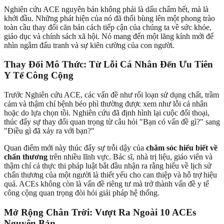
Nghiên cứu ACE nguyên bản không phải là dấu chấm hết, mà là
khởi đầu. Những phát hiện của nó đã thổi bùng lên một phong trào
toàn cầu thay đổi căn bản cách tiếp cận của chúng ta về sức khỏe,
giáo dục và chính sách xã hội. Nó mang đến một lăng kính mới để
nhìn ngắm đấu tranh và sự kiên cường của con người.
Thay Đổi Mô Thức: Từ Lỗi Cá Nhân Đến Ưu Tiên
Y Tế Công Cộng
Trước Nghiên cứu ACE, các vấn đề như rối loạn sử dụng chất, trầm
cảm và thậm chí bệnh béo phì thường được xem như lỗi cá nhân
hoặc do lựa chọn tồi. Nghiên cứu đã định hình lại cuộc đối thoại,
thúc đẩy sự thay đổi quan trọng từ câu hỏi "Bạn có vấn đề gì?" sang
"Điều gì đã xảy ra với bạn?"
Quan điểm mới này thúc đẩy sự trỗi dậy của
chăm sóc hiểu biết về
chấn thương
trên nhiều lĩnh vực. Bác sĩ, nhà trị liệu, giáo viên và
thậm chí cả thực thi pháp luật bắt đầu nhận ra rằng hiểu về lịch sử
chấn thương của một người là thiết yếu cho can thiệp và hỗ trợ hiệu
quả. ACEs không còn là vấn đề riêng tư mà trở thành vấn đề y tế
công cộng quan trọng đòi hỏi giải pháp hệ thống.
Mở Rộng Chân Trời: Vượt Ra Ngoài 10 ACEs
Nguyên Bản