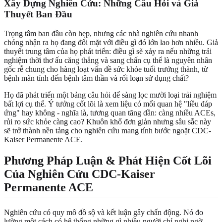
Xây Dựng Nghiên Cứu: Những Câu Hỏi và Giả
Thuyết Ban Đầu
Trọng tâm ban đầu còn hẹp, nhưng các nhà nghiên cứu nhanh
chóng nhận ra họ đang đối mặt với điều gì đó lớn lao hơn nhiều. Giả
thuyết trung tâm của họ phát triển: điều gì sẽ xảy ra nếu những trải
nghiệm thời thơ ấu căng thẳng và sang chấn cụ thể là nguyên nhân
gốc rễ chung cho hàng loạt vấn đề sức khỏe tuổi trưởng thành, từ
bệnh mãn tính đến bệnh tâm thần và rối loạn sử dụng chất?
Họ đã phát triển một bảng câu hỏi để sàng lọc mười loại trải nghiệm
bất lợi cụ thể. Ý tưởng cốt lõi là xem liệu có mối quan hệ "liều đáp
ứng" hay không - nghĩa là, tương quan tăng dần: càng nhiều ACEs,
rủi ro sức khỏe càng cao? Khuôn khổ đơn giản nhưng sâu sắc này
sẽ trở thành nền tảng cho nghiên cứu mang tính bước ngoặt CDC-
Kaiser Permanente ACE.
Phương Pháp Luận & Phát Hiện Cốt Lõi
Của Nghiên Cứu CDC-Kaiser
Permanente ACE
Nghiên cứu có quy mô đồ sộ và kết luận gây chấn động. Nó đo
lường một cách có hệ thống những gì nhiều người chỉ nghi ngờ,