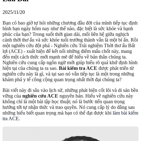
2025/11/20
Bạn có bao giờ tự hỏi những chương đầu đời của mình tiếp tục định
hình bạn ngày hôm nay như thế nào, đặc biệt là sức khỏe và hạnh
phúc của bạn? Trong suốt thời gian dài, mối liên hệ giữa nghịch
cảnh thời thơ ấu và sức khỏe tuổi trưởng thành vẫn là một bí ẩn. Rồi
một nghiên cứu đột phá - Nghiên cứu Trải nghiệm Thời thơ ấu Bất
lợi (ACE) - xuất hiện để kết nối những điểm mấu chốt này, mang
đến một cách thức mới mạnh mẽ để hiểu về bản thân chúng ta.
Nghiên cứu cung cấp ngôn ngữ mới giúp hiểu rõ quá khứ định hình
hiện tại của chúng ta ra sao.
Bài kiểm tra ACE
được phát triển từ
nghiên cứu này là gì, và tại sao nó vẫn tiếp tục là một trong những
khám phá y tế công cộng quan trọng nhất thời đại chúng ta?
Bài viết này đi sâu vào lịch sử, những phát hiện cốt lõi và di sản bền
vững của
nghiên cứu ACE
nguyên bản. Hiểu về nghiên cứu này
không chỉ là một bài tập học thuật; nó là bước tiến quan trọng
hướng tới tự nhận thức và trao quyền. Nó cung cấp lý do đằng sau
những hiểu biết quan trọng mà bạn có thể đạt được khi
làm bài kiểm
tra ACE
.