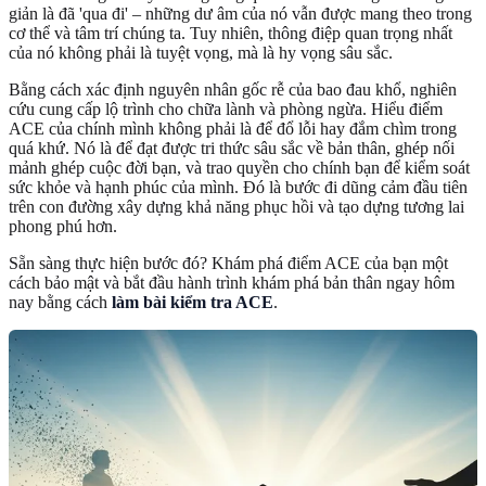
giản là đã 'qua đi' – những dư âm của nó vẫn được mang theo trong
cơ thể và tâm trí chúng ta. Tuy nhiên, thông điệp quan trọng nhất
của nó không phải là tuyệt vọng, mà là hy vọng sâu sắc.
Bằng cách xác định nguyên nhân gốc rễ của bao đau khổ, nghiên
cứu cung cấp lộ trình cho chữa lành và phòng ngừa. Hiểu điểm
ACE của chính mình không phải là để đổ lỗi hay đắm chìm trong
quá khứ. Nó là để đạt được tri thức sâu sắc về bản thân, ghép nối
mảnh ghép cuộc đời bạn, và trao quyền cho chính bạn để kiểm soát
sức khỏe và hạnh phúc của mình. Đó là bước đi dũng cảm đầu tiên
trên con đường xây dựng khả năng phục hồi và tạo dựng tương lai
phong phú hơn.
Sẵn sàng thực hiện bước đó? Khám phá điểm ACE của bạn một
cách bảo mật và bắt đầu hành trình khám phá bản thân ngay hôm
nay bằng cách
làm bài kiểm tra ACE
.