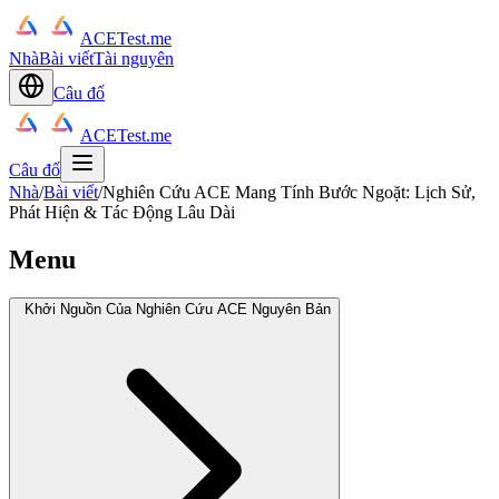
ACETest.me
Nhà
Bài viết
Tài nguyên
Câu đố
ACETest.me
Câu đố
Nhà
/
Bài viết
/
Nghiên Cứu ACE Mang Tính Bước Ngoặt: Lịch Sử,
Phát Hiện & Tác Động Lâu Dài
Menu
Khởi Nguồn Của Nghiên Cứu ACE Nguyên Bản