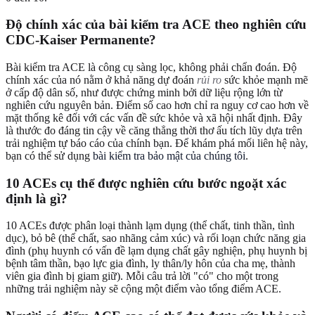
Độ chính xác của bài kiểm tra ACE theo nghiên cứu
CDC-Kaiser Permanente?
Bài kiểm tra ACE là công cụ sàng lọc, không phải chẩn đoán. Độ
chính xác của nó nằm ở khả năng dự đoán
rủi ro
sức khỏe mạnh mẽ
ở cấp độ dân số, như được chứng minh bởi dữ liệu rộng lớn từ
nghiên cứu nguyên bản. Điểm số cao hơn chỉ ra nguy cơ cao hơn về
mặt thống kê đối với các vấn đề sức khỏe và xã hội nhất định. Đây
là thước đo đáng tin cậy về căng thẳng thời thơ ấu tích lũy dựa trên
trải nghiệm tự báo cáo của chính bạn. Để khám phá mối liên hệ này,
bạn có thể sử dụng
bài kiểm tra bảo mật của chúng tôi
.
10 ACEs cụ thể được nghiên cứu bước ngoặt xác
định là gì?
10 ACEs được phân loại thành lạm dụng (thể chất, tinh thần, tình
dục), bỏ bê (thể chất, sao nhãng cảm xúc) và rối loạn chức năng gia
đình (phụ huynh có vấn đề lạm dụng chất gây nghiện, phụ huynh bị
bệnh tâm thần, bạo lực gia đình, ly thân/ly hôn của cha mẹ, thành
viên gia đình bị giam giữ). Mỗi câu trả lời "có" cho một trong
những trải nghiệm này sẽ cộng một điểm vào tổng điểm ACE.