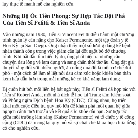
lụy thực tế mạnh mẽ của nghiên cứu.
Những Bộ Óc Tiên Phong: Sự Hợp Tác Đột Phá
Của Tiến Sĩ Felitti & Tiến Sĩ Anda
Vào những năm 1980, Tiến sĩ Vincent Felitti điều hành một chương
trình quản lý cân nặng cho Kaiser Permanente, một tập đoàn y tế
Hoa Kỳ tại San Diego. Ông nhận thấy một số lượng đáng kể bệnh
nhân thành công trong việc giảm cân lại đột ngột bỏ dở chương
trình. Khi bắt đầu tìm hiểu lý do, ông phát hiện ra những câu
chuyện đau lòng về lạm dụng và sang chấn thời thơ ấu. Ông đặt giả
thuyết rằng đối với nhiều người, ăn uống quá độ là một cơ chế đối
phó - một cách để làm tê liệt nỗi đau cảm xúc hoặc khiến bản thân
kém hấp dẫn hơn trong mắt những kẻ có khả năng lạm dụng.
Bị cuốn hút bởi mối liên hệ bất ngờ này, Tiến sĩ Felitti đã hợp tác với
Tiến sĩ Robert Anda, một nhà dịch tễ học tại Trung tâm Kiểm soát
và Phòng ngừa Dịch bệnh Hoa Kỳ (CDC). Cùng nhau, họ triển
khai một cuộc điều tra quy mô lớn để khám phá mối quan hệ giữa
nghịch cảnh thời thơ ấu và kết quả sức khỏe dài hạn. Sự hợp tác
giữa môi trường lâm sàng (Kaiser Permanente) và tổ chức y tế công
cộng (CDC) đã mang lại quy mô và sự chặt chẽ khoa học chưa từng
có cho nghiên cứu.