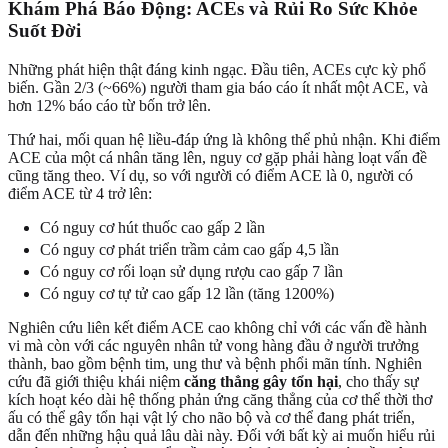
Khám Phá Báo Động: ACEs và Rủi Ro Sức Khỏe
Suốt Đời
Những phát hiện thật đáng kinh ngạc. Đầu tiên, ACEs cực kỳ phổ
biến. Gần 2/3 (~66%) người tham gia báo cáo ít nhất một ACE, và
hơn 12% báo cáo từ bốn trở lên.
Thứ hai, mối quan hệ liều-đáp ứng là không thể phủ nhận. Khi điểm
ACE của một cá nhân tăng lên, nguy cơ gặp phải hàng loạt vấn đề
cũng tăng theo. Ví dụ, so với người có điểm ACE là 0, người có
điểm ACE từ 4 trở lên:
Có nguy cơ hút thuốc cao gấp 2 lần
Có nguy cơ phát triển trầm cảm cao gấp 4,5 lần
Có nguy cơ rối loạn sử dụng rượu cao gấp 7 lần
Có nguy cơ tự tử cao gấp 12 lần (tăng 1200%)
Nghiên cứu liên kết điểm ACE cao không chỉ với các vấn đề hành
vi mà còn với các nguyên nhân tử vong hàng đầu ở người trưởng
thành, bao gồm bệnh tim, ung thư và bệnh phổi mãn tính. Nghiên
cứu đã giới thiệu khái niệm
căng thẳng gây tổn hại
, cho thấy sự
kích hoạt kéo dài hệ thống phản ứng căng thẳng của cơ thể thời thơ
ấu có thể gây tổn hại vật lý cho não bộ và cơ thể đang phát triển,
dẫn đến những hậu quả lâu dài này. Đối với bất kỳ ai muốn hiểu rủi