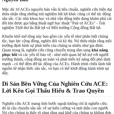
Mặc dù 10 ACEs nguyên bản vẫn là tiêu chuẩn, nghiên cứu hiện đại
thừa nhận rằng những trải nghiệm bất lợi khác cũng có thể tác động
sâu sắc. Các nhà khoa học và nhà vận động hiện đang khám phá cái
đôi khi được gọi bằng thuật ngữ học thuật "Pair of ACEs" - Trải
nghiệm Thời thơ ấu Bất lợi và Môi trường Cộng đồng Bất lợi.
Khuôn khổ mở rộng này bao gồm các yếu tố như phân biệt chủng
tộc, bạo lực cộng đồng, nghèo đói và kỳ thị. Nó thừa nhận rằng môi
trường định hình sự phát triển của chúng ta nhiều như gia đình.
Quan trọng là, nghiên cứu cũng chuyển trọng tâm sang
khả năng
phục hồi
và các yếu tố bảo vệ - như mối quan hệ hỗ trợ với người
trưởng thành, cộng đồng an toàn và phát triển kỹ năng đối phó lành
mạnh - có thể đệm đỡ tác động của ACEs. Hành trình chữa lành bắt
nguồn từ nhận thức sâu sắc, và bạn có thể
khởi động hành trình
tại
đây.
Di Sản Bền Vững Của Nghiên Cứu ACE:
Lời Kêu Gọi Thấu Hiểu & Trao Quyền
Nghiên cứu ACE mang tính bước ngoặt không chỉ là nghiên cứu;
đó là câu chuyện sâu sắc về sự kiên cường và tinh thần con người.
Nó cho chúng ta thấy rõ ràng rằng quá khứ của chúng ta không đơn