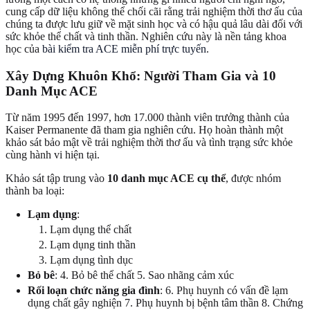
cung cấp dữ liệu không thể chối cãi rằng trải nghiệm thời thơ ấu của
chúng ta được lưu giữ về mặt sinh học và có hậu quả lâu dài đối với
sức khỏe thể chất và tinh thần. Nghiên cứu này là nền tảng khoa
học của
bài kiểm tra ACE miễn phí trực tuyến
.
Xây Dựng Khuôn Khổ: Người Tham Gia và 10
Danh Mục ACE
Từ năm 1995 đến 1997, hơn 17.000 thành viên trưởng thành của
Kaiser Permanente đã tham gia nghiên cứu. Họ hoàn thành một
khảo sát bảo mật về trải nghiệm thời thơ ấu và tình trạng sức khỏe
cùng hành vi hiện tại.
Khảo sát tập trung vào
10 danh mục ACE cụ thể
, được nhóm
thành ba loại:
Lạm dụng
:
Lạm dụng thể chất
Lạm dụng tinh thần
Lạm dụng tình dục
Bỏ bê
: 4. Bỏ bê thể chất 5. Sao nhãng cảm xúc
Rối loạn chức năng gia đình
: 6. Phụ huynh có vấn đề lạm
dụng chất gây nghiện 7. Phụ huynh bị bệnh tâm thần 8. Chứng