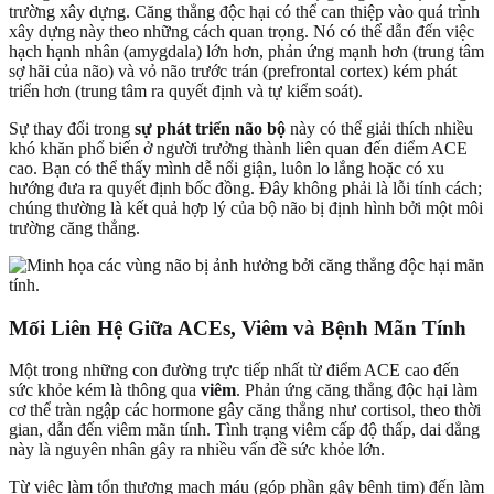
trường xây dựng. Căng thẳng độc hại có thể can thiệp vào quá trình
xây dựng này theo những cách quan trọng. Nó có thể dẫn đến việc
hạch hạnh nhân (amygdala) lớn hơn, phản ứng mạnh hơn (trung tâm
sợ hãi của não) và vỏ não trước trán (prefrontal cortex) kém phát
triển hơn (trung tâm ra quyết định và tự kiểm soát).
Sự thay đổi trong
sự phát triển não bộ
này có thể giải thích nhiều
khó khăn phổ biến ở người trưởng thành liên quan đến điểm ACE
cao. Bạn có thể thấy mình dễ nổi giận, luôn lo lắng hoặc có xu
hướng đưa ra quyết định bốc đồng. Đây không phải là lỗi tính cách;
chúng thường là kết quả hợp lý của bộ não bị định hình bởi một môi
trường căng thẳng.
Mối Liên Hệ Giữa ACEs, Viêm và Bệnh Mãn Tính
Một trong những con đường trực tiếp nhất từ điểm ACE cao đến
sức khỏe kém là thông qua
viêm
. Phản ứng căng thẳng độc hại làm
cơ thể tràn ngập các hormone gây căng thẳng như cortisol, theo thời
gian, dẫn đến viêm mãn tính. Tình trạng viêm cấp độ thấp, dai dẳng
này là nguyên nhân gây ra nhiều vấn đề sức khỏe lớn.
Từ việc làm tổn thương mạch máu (góp phần gây bệnh tim) đến làm