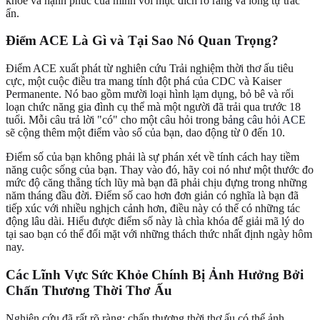
khỏe và hạnh phúc của mình với mục đích rõ ràng và lòng tự trắc
ẩn.
Điểm ACE Là Gì và Tại Sao Nó Quan Trọng?
Điểm ACE xuất phát từ nghiên cứu Trải nghiệm thời thơ ấu tiêu
cực, một cuộc điều tra mang tính đột phá của CDC và Kaiser
Permanente. Nó bao gồm mười loại hình lạm dụng, bỏ bê và rối
loạn chức năng gia đình cụ thể mà một người đã trải qua trước 18
tuổi. Mỗi câu trả lời "có" cho một câu hỏi trong
bảng câu hỏi ACE
sẽ cộng thêm một điểm vào số của bạn, dao động từ 0 đến 10.
Điểm số của bạn không phải là sự phán xét về tính cách hay tiềm
năng cuộc sống của bạn. Thay vào đó, hãy coi nó như một thước đo
mức độ căng thẳng tích lũy mà bạn đã phải chịu đựng trong những
năm tháng đầu đời. Điểm số cao hơn đơn giản có nghĩa là bạn đã
tiếp xúc với nhiều nghịch cảnh hơn, điều này có thể có những tác
động lâu dài. Hiểu được điểm số này là chìa khóa để giải mã lý do
tại sao bạn có thể đối mặt với những thách thức nhất định ngày hôm
nay.
Các Lĩnh Vực Sức Khỏe Chính Bị Ảnh Hưởng Bởi
Chấn Thương Thời Thơ Ấu
Nghiên cứu đã rất rõ ràng: chấn thương thời thơ ấu có thể ảnh