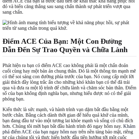
điểm ACE của bạn là bước đầu tiên để khai thác khả năng phục hồi
đó và biến căng thẳng sau sang chấn thành sự phát triển vượt qua
sang chấn.
Điểm ACE Của Bạn: Một Con Đường
Dẫn Đến Sự Trao Quyền và Chữa Lành
Phát hiện ra bạn có điểm ACE cao không phải là một chẩn đoán
cuối cùng hay một bản án chung thân. Đó là một thông tin mạnh mẽ
có thể soi sáng con đường phía trước của bạn. Nó cung cấp một lời
giải thích đầy lòng trắc ẩn cho những khó khăn bạn có thể đã trải
qua và đưa ra một lộ trình để chữa lành và chăm sóc bản thân. Điểm
số của bạn không định nghĩa bạn, nhưng hiểu được nó có thể giải
phóng bạn.
Kiến thức là sức mạnh, và hành trình vạn dặm bắt đầu bằng một
bước chân. Bằng cách dành thời gian để hiểu quá khứ của mình,
bạn đang đầu tư vào một tương lai khỏe mạnh và sống có chủ đích
hơn. Chúng tôi mời bạn bắt đầu hành trình đó ngay hôm nay.
Khám
phá điểm ACE của bạn ngay hôm nay
trên nền tảng bảo mật, riêng
tư của chúng tôi và thực hiện bước đầu tiên hướng tới một cuộc