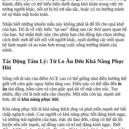
thành, điều này có thể biểu hiện dưới dạng khó khăn trong việc tin
tưởng người khác, nỗi sợ bị bỏ rơi sâu sắc, hoặc có xu hướng tránh
né sự thân mật hoàn toàn.
Nhận biết những khuôn mẫu này không phải là đổ lỗi cho quá khứ
của bạn. Đó là về việc hiểu "tại sao" đằng sau các thói quen quan hệ
của bạn. Sự nhận thức này cho phép bạn chủ động lựa chọn những
cách thức mới để kết nối với người khác, nuôi dưỡng các mối quan
hệ lành mạnh và an toàn hơn trong cuộc sống trưởng thành của
mình.
Tác Động Tâm Lý: Từ Lo Âu Đến Khả Năng Phục
Hồi
Sống với di sản của điểm ACE cao có thể giống như điều hướng thế
giới với cảm giác nguy hiểm tăng cao. Điều này có thể dẫn đến
lo
âu
dai dẳng, trầm cảm và cảm giác quá tải về mặt cảm xúc. Tuy
nhiên, đây chỉ là một nửa câu chuyện. Một nửa còn lại, mạnh mẽ
hơn, đó là
khả năng phục hồi
.
Khả năng phục hồi là khả năng thích ứng và phát triển mạnh mẽ bất
chấp nghịch cảnh. Con người có khả năng phục hồi đáng kinh ngạc,
và những trải nghiệm của bạn, mặc dù đau đớn, cũng có thể đã tôi
luyện nên sức mạnh, sự đồng cảm và trí tuệ đáng kinh ngạc. Biết