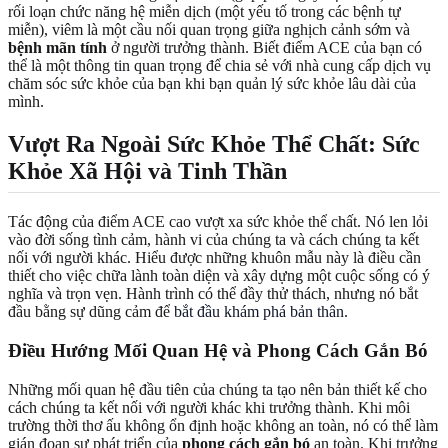
rối loạn chức năng hệ miễn dịch (một yếu tố trong các bệnh tự
miễn), viêm là một cầu nối quan trọng giữa nghịch cảnh sớm và
bệnh mãn tính
ở người trưởng thành. Biết điểm ACE của bạn có
thể là một thông tin quan trọng để chia sẻ với nhà cung cấp dịch vụ
chăm sóc sức khỏe của bạn khi bạn quản lý sức khỏe lâu dài của
mình.
Vượt Ra Ngoài Sức Khỏe Thể Chất: Sức
Khỏe Xã Hội và Tinh Thần
Tác động của điểm ACE cao vượt xa sức khỏe thể chất. Nó len lỏi
vào đời sống tình cảm, hành vi của chúng ta và cách chúng ta kết
nối với người khác. Hiểu được những khuôn mẫu này là điều cần
thiết cho việc chữa lành toàn diện và xây dựng một cuộc sống có ý
nghĩa và trọn vẹn. Hành trình có thể đầy thử thách, nhưng nó bắt
đầu bằng sự dũng cảm để
bắt đầu khám phá bản thân
.
Điều Hướng Mối Quan Hệ và Phong Cách Gắn Bó
Những mối quan hệ đầu tiên của chúng ta tạo nên bản thiết kế cho
cách chúng ta kết nối với người khác khi trưởng thành. Khi môi
trường thời thơ ấu không ổn định hoặc không an toàn, nó có thể làm
gián đoạn sự phát triển của
phong cách gắn bó
an toàn. Khi trưởng