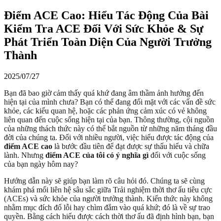
Điểm ACE Cao: Hiểu Tác Động Của Bài
Kiểm Tra ACE Đối Với Sức Khỏe & Sự
Phát Triển Toàn Diện Của Người Trưởng
Thành
2025/07/27
Bạn đã bao giờ cảm thấy quá khứ đang âm thầm ảnh hưởng đến
hiện tại của mình chưa? Bạn có thể đang đối mặt với các vấn đề sức
khỏe, các kiểu quan hệ, hoặc các phản ứng cảm xúc có vẻ không
liên quan đến cuộc sống hiện tại của bạn. Thông thường, cội nguồn
của những thách thức này có thể bắt nguồn từ những năm tháng đầu
đời của chúng ta. Đối với nhiều người, việc hiểu được tác động của
điểm ACE cao
là bước đầu tiên để đạt được sự thấu hiểu và chữa
lành. Nhưng
điểm ACE của tôi có ý nghĩa gì
đối với cuộc sống
của bạn ngày hôm nay?
Hướng dẫn này sẽ giúp bạn làm rõ câu hỏi đó. Chúng ta sẽ cùng
khám phá mối liên hệ sâu sắc giữa Trải nghiệm thời thơ ấu tiêu cực
(ACEs) và sức khỏe của người trưởng thành. Kiến thức này không
nhằm mục đích đổ lỗi hay chìm đắm vào quá khứ; đó là về sự trao
quyền. Bằng cách hiểu được cách thời thơ ấu đã định hình bạn, bạn