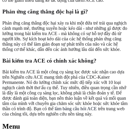
có thể giảm thiểu đáng kể tác động của điểm ACE cao.
Phản ứng căng thẳng độc hại là gì?
Phản ứng căng thẳng độc hại xảy ra khi một đứa trẻ trải qua nghịch
cảnh mạnh mẽ, thường xuyên hoặc kéo dài - như những gì được đo
lường trong bài kiểm tra ACE - mà không có sự hỗ trợ đầy đủ từ
người lớn. Sự kích hoạt kéo dài của các hệ thống phản ứng căng
thẳng này có thể làm gián đoạn sự phát triển của não và các hệ
thống cơ thể khác, dẫn đến các ảnh hưởng lâu dài đến sức khỏe.
Bài kiểm tra ACE có chính xác không?
Bài kiểm tra ACE là một công cụ sàng lọc được xác nhận cao dựa
trên Nghiên cứu ACE mang tính đột phá của CDC-Kaiser
Permanente. Nó đo lường chính xác mức độ tiếp xúc với 10 loại
nghịch cảnh thời thơ ấu cụ thể. Tuy nhiên, điều quan trọng cần nhớ
là đây là một công cụ sàng lọc, không phải là chẩn đoán y tế. Để
được đánh giá toàn diện, bạn nên thảo luận về kết quả và mối quan
tâm của mình với chuyên gia chăm sóc sức khỏe hoặc sức khỏe tâm
thần có trình độ. Bạn có thể
làm bảng câu hỏi ACE
trên trang web
của chúng tôi, dựa trên nghiên cứu nền tảng này.
Menu