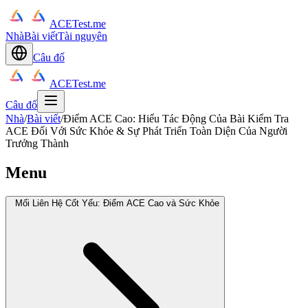
ACETest.me
Nhà
Bài viết
Tài nguyên
Câu đố
ACETest.me
Câu đố
Nhà
/
Bài viết
/
Điểm ACE Cao: Hiểu Tác Động Của Bài Kiểm Tra
ACE Đối Với Sức Khỏe & Sự Phát Triển Toàn Diện Của Người
Trưởng Thành
Menu
Mối Liên Hệ Cốt Yếu: Điểm ACE Cao và Sức Khỏe