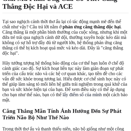
Thẳng Độc Hại và ACE
Tại sao nghịch cảnh thời thơ ấu lại có tác động mạnh mẽ đến thể
chất như vậy? Câu trả lời nằm ở
phản ứng căng thẳng độc hại
.
Căng thẳng là một phần bình thường của cuộc sống, nhưng khi một
đứa trẻ trải qua nghịch cảnh dữ dội, thường xuyên hoặc kéo dài mà
không có sự hỗ trợ đầy đủ từ người lớn, hệ thống phản ứng căng
thẳng có thể bị kích hoạt quá mức và kéo dài. Đây là "căng thẳng
độc hại".
Hãy tưởng tượng hệ thống báo động của cơ thể bạn luôn ở chế độ
cảnh giác cao độ. Sự kích hoạt liên tục này làm gián đoạn sự phát
triển của cấu trúc não và các hệ cơ quan khác, tạo tiền đề cho các
vấn đề sức khỏe trong tương lai. Hiểu được cơ chế sinh học này có
thể giúp làm sáng tỏ mối liên hệ giữa trải nghiệm trong quá khứ của
bạn và sức khỏe hiện tại của bạn. Để xem điều này có thể áp dụng
cho bạn như thế nào, bạn có thể
lấy điểm số của mình
một cách bảo
mật.
Căng Thẳng Mãn Tính Ảnh Hưởng Đến Sự Phát
Triển Não Bộ Như Thế Nào
Trong thời thơ ấu và thanh thiếu niên, não bộ giống như một công