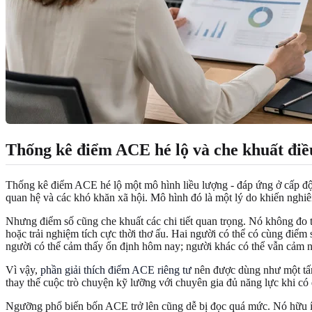
Thống kê điểm ACE hé lộ và che khuất điề
Thống kê điểm ACE hé lộ một mô hình liều lượng - đáp ứng ở cấp độ 
quan hệ và các khó khăn xã hội. Mô hình đó là một lý do khiến nghiê
Nhưng điểm số cũng che khuất các chi tiết quan trọng. Nó không đo thờ
hoặc trải nghiệm tích cực thời thơ ấu. Hai người có thể có cùng điể
người có thể cảm thấy ổn định hôm nay; người khác có thể vẫn cảm n
Vì vậy,
phần giải thích điểm ACE riêng tư
nên được dùng như một tấm 
thay thế cuộc trò chuyện kỹ lưỡng với chuyên gia đủ năng lực khi có
Ngưỡng phổ biến bốn ACE trở lên cũng dễ bị đọc quá mức. Nó hữu íc