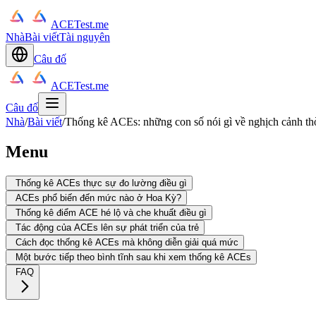
ACETest.me
Nhà
Bài viết
Tài nguyên
Câu đố
ACETest.me
Câu đố
Nhà
/
Bài viết
/
Thống kê ACEs: những con số nói gì về nghịch cảnh thờ
Menu
Thống kê ACEs thực sự đo lường điều gì
ACEs phổ biến đến mức nào ở Hoa Kỳ?
Thống kê điểm ACE hé lộ và che khuất điều gì
Tác động của ACEs lên sự phát triển của trẻ
Cách đọc thống kê ACEs mà không diễn giải quá mức
Một bước tiếp theo bình tĩnh sau khi xem thống kê ACEs
FAQ