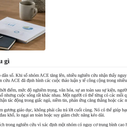
u gì
dân số. Khi số nhóm ACE tăng lên, nhiều nghiên cứu nhận thấy nguy c
n cứu ACE đã định hình các cuộc thảo luận y tế công cộng trong nhiều
i điểm, mức độ nghiêm trọng, văn hóa, sự an toàn sau sự kiện, người lớ
m số nhưng cuộc sống rất khác nhau. Một người có thể từng có các mối 
hận tác động trong giấc ngủ, niềm tin, phản ứng căng thẳng hoặc các 
gương giáo dục, không phải câu trả lời cuối cùng. Nó có thể giúp bạn
 đau khổ, lo ngại an toàn hoặc suy giảm chức năng kéo dài.
h trong nghiên cứu vì xác định một nhóm có nguy cơ trung bình cao h