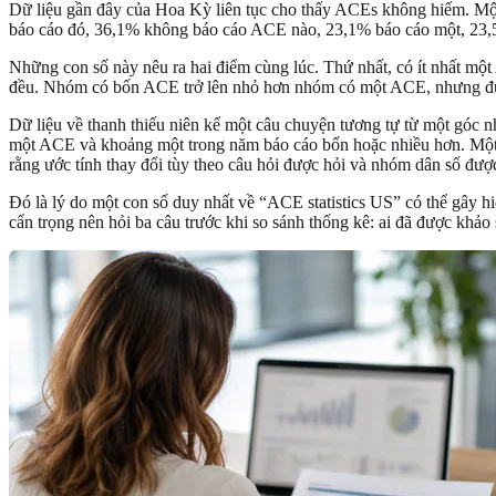
Dữ liệu gần đây của Hoa Kỳ liên tục cho thấy ACEs không hiếm. Một
báo cáo đó, 36,1% không báo cáo ACE nào, 23,1% báo cáo một, 23,5
Những con số này nêu ra hai điểm cùng lúc. Thứ nhất, có ít nhất m
đều. Nhóm có bốn ACE trở lên nhỏ hơn nhóm có một ACE, nhưng đủ lớ
Dữ liệu về thanh thiếu niên kể một câu chuyện tương tự từ một góc 
một ACE và khoảng một trong năm báo cáo bốn hoặc nhiều hơn. Một ngh
rằng ước tính thay đổi tùy theo câu hỏi được hỏi và nhóm dân số đượ
Đó là lý do một con số duy nhất về “ACE statistics US” có thể gây h
cẩn trọng nên hỏi ba câu trước khi so sánh thống kê: ai đã được k