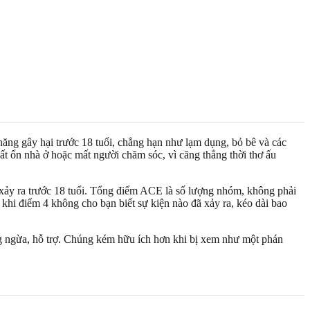
 năng gây hại trước 18 tuổi, chẳng hạn như lạm dụng, bỏ bê và các
ất ổn nhà ở hoặc mất người chăm sóc, vì căng thẳng thời thơ ấu
 xảy ra trước 18 tuổi. Tổng điểm ACE là số lượng nhóm, không phải
g khi điểm 4 không cho bạn biết sự kiện nào đã xảy ra, kéo dài bao
g ngừa, hỗ trợ. Chúng kém hữu ích hơn khi bị xem như một phán