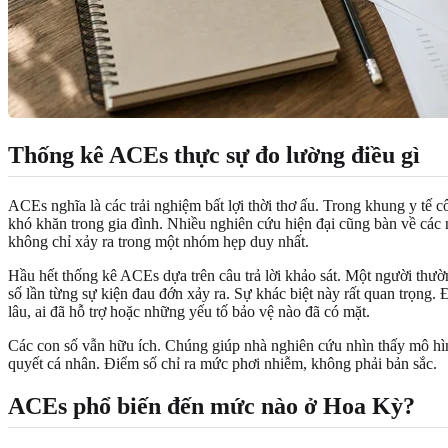
Thống kê ACEs thực sự đo lường điều gì
ACEs nghĩa là các trải nghiệm bất lợi thời thơ ấu. Trong khung y tế 
khó khăn trong gia đình. Nhiều nghiên cứu hiện đại cũng bàn về các 
không chỉ xảy ra trong một nhóm hẹp duy nhất.
Hầu hết thống kê ACEs dựa trên câu trả lời khảo sát. Một người thư
số lần từng sự kiện đau đớn xảy ra. Sự khác biệt này rất quan trọng. 
lâu, ai đã hỗ trợ hoặc những yếu tố bảo vệ nào đã có mặt.
Các con số vẫn hữu ích. Chúng giúp nhà nghiên cứu nhìn thấy mô hì
quyết cá nhân. Điểm số chỉ ra mức phơi nhiễm, không phải bản sắc.
ACEs phổ biến đến mức nào ở Hoa Kỳ?