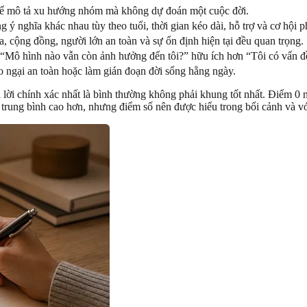
 thể mô tả xu hướng nhóm mà không dự đoán một cuộc đời.
 nghĩa khác nhau tùy theo tuổi, thời gian kéo dài, hỗ trợ và cơ hội p
, cộng đồng, người lớn an toàn và sự ổn định hiện tại đều quan trọng.
và “Mô hình nào vẫn còn ảnh hưởng đến tôi?” hữu ích hơn “Tôi có vấn đ
o ngại an toàn hoặc làm gián đoạn đời sống hằng ngày.
lời chính xác nhất là bình thường không phải khung tốt nhất. Điểm 0
 trung bình cao hơn, nhưng điểm số nên được hiểu trong bối cảnh và vớ