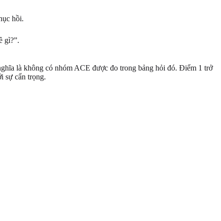
hục hồi.
ề gì?”.
 nghĩa là không có nhóm ACE được đo trong bảng hỏi đó. Điểm 1 trở
i sự cẩn trọng.