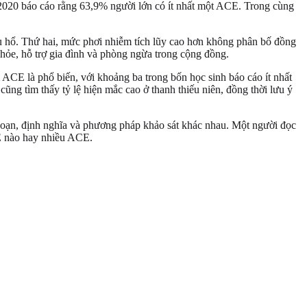
2020 báo cáo rằng 63,9% người lớn có ít nhất một ACE. Trong cùng
u hổ. Thứ hai, mức phơi nhiễm tích lũy cao hơn không phân bố đồng
ỏe, hỗ trợ gia đình và phòng ngừa trong cộng đồng.
ACE là phổ biến, với khoảng ba trong bốn học sinh báo cáo ít nhất
ng tìm thấy tỷ lệ hiện mắc cao ở thanh thiếu niên, đồng thời lưu ý
 đoạn, định nghĩa và phương pháp khảo sát khác nhau. Một người đọc
CE nào hay nhiều ACE.