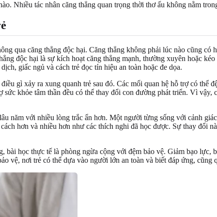
ào. Nhiều tác nhân căng thẳng quan trọng thời thơ ấu không nằm tro
rẻ
hông qua căng thẳng độc hại. Căng thẳng không phải lúc nào cũng có hạ
g thẳng độc hại là sự kích hoạt căng thẳng mạnh, thường xuyên hoặc ké
ịch, giấc ngủ và cách trẻ đọc tín hiệu an toàn hoặc đe dọa.
à điều gì xảy ra xung quanh trẻ sau đó. Các mối quan hệ hỗ trợ có thể 
rợ sức khỏe tâm thần đều có thể thay đổi con đường phát triển. Vì vậy, 
 lâu năm với nhiều lòng trắc ẩn hơn. Một người từng sống với cảnh giá
 cách hơn và nhiều hơn như các thích nghi đã học được. Sự thay đổi nà
g, bài học thực tế là phòng ngừa cộng với đệm bảo vệ. Giảm bạo lực, b
bảo vệ, nơi trẻ có thể dựa vào người lớn an toàn và biết đáp ứng, cũng 