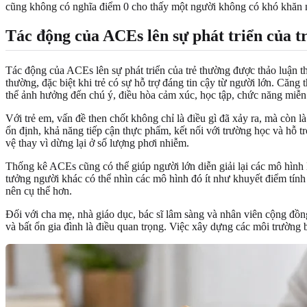
cũng không có nghĩa điểm 0 cho thấy một người không có khó khăn n
Tác động của ACEs lên sự phát triển của t
Tác động của ACEs lên sự phát triển của trẻ thường được thảo luận t
thường, đặc biệt khi trẻ có sự hỗ trợ đáng tin cậy từ người lớn. Căn
thể ảnh hưởng đến chú ý, điều hòa cảm xúc, học tập, chức năng miễn d
Với trẻ em, vấn đề then chốt không chỉ là điều gì đã xảy ra, mà còn l
ổn định, khả năng tiếp cận thực phẩm, kết nối với trường học và hỗ t
vệ thay vì dừng lại ở số lượng phơi nhiễm.
Thống kê ACEs cũng có thể giúp người lớn diễn giải lại các mô hình
tưởng người khác có thể nhìn các mô hình đó ít như khuyết điểm tính
nên cụ thể hơn.
Đối với cha mẹ, nhà giáo dục, bác sĩ lâm sàng và nhân viên cộng đồn
và bất ổn gia đình là điều quan trọng. Việc xây dựng các môi trường 