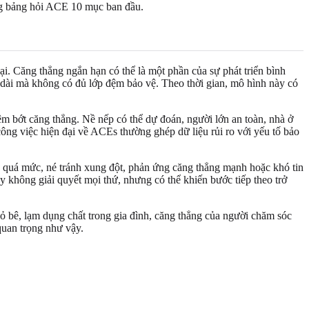
ng bảng hỏi ACE 10 mục ban đầu.
i. Căng thẳng ngắn hạn có thể là một phần của sự phát triển bình
o dài mà không có đủ lớp đệm bảo vệ. Theo thời gian, mô hình này có
đệm bớt căng thẳng. Nề nếp có thể dự đoán, người lớn an toàn, nhà ở
công việc hiện đại về ACEs thường ghép dữ liệu rủi ro với yếu tố bảo
c quá mức, né tránh xung đột, phản ứng căng thẳng mạnh hoặc khó tin
y không giải quyết mọi thứ, nhưng có thể khiến bước tiếp theo trở
ỏ bê, lạm dụng chất trong gia đình, căng thẳng của người chăm sóc
quan trọng như vậy.