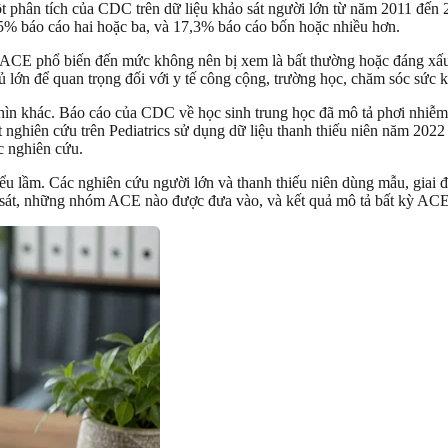
 phân tích của CDC trên dữ liệu khảo sát người lớn từ năm 2011 đến 
% báo cáo hai hoặc ba, và 17,3% báo cáo bốn hoặc nhiều hơn.
ột ACE phổ biến đến mức không nên bị xem là bất thường hoặc đáng xấ
n để quan trọng đối với y tế công cộng, trường học, chăm sóc sức kh
nhìn khác. Báo cáo của CDC về học sinh trung học đã mô tả phơi nhiễm 
iên cứu trên Pediatrics sử dụng dữ liệu thanh thiếu niên năm 2022 cũ
c nghiên cứu.
iểu lầm. Các nghiên cứu người lớn và thanh thiếu niên dùng mẫu, giai
hảo sát, những nhóm ACE nào được đưa vào, và kết quả mô tả bất kỳ A