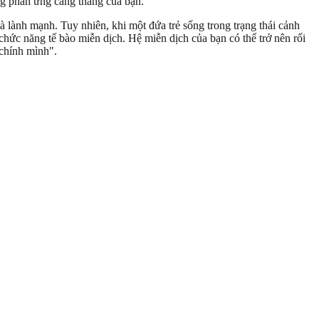
ống phản ứng căng thẳng của bạn.
 lành mạnh. Tuy nhiên, khi một đứa trẻ sống trong trạng thái cảnh
chức năng tế bào miễn dịch. Hệ miễn dịch của bạn có thể trở nên rối
"chính mình".