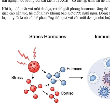
trải nghiệm đo lường bởi bài kiểm tra ACE—có thể lập trình lại hệ t
Khi bạn đối mặt với mối đe dọa, cơ thể giải phóng hormone căng thẳn
giác cao liên tục, hệ thống này không bao giờ được nghỉ ngơi. Dòng h
loạn, nghĩa là nó có thể phản ứng thái quá với các mối đe dọa nhỏ ho