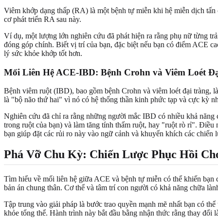
Viêm khớp dạng thấp (RA) là một bệnh tự miễn khi hệ miễn dịch tấn 
cơ phát triển RA sau này.
Ví dụ, một lượng lớn nghiên cứu đã phát hiện ra rằng phụ nữ từng trả
đóng góp chính. Biết vị trí của bạn, đặc biệt nếu bạn có điểm ACE c
lý sức khỏe khớp tốt hơn.
Mối Liên Hệ ACE-IBD: Bệnh Crohn và Viêm Loét Đạ
Bệnh viêm ruột (IBD), bao gồm bệnh Crohn và viêm loét đại tràng, l
là "bộ não thứ hai" vì nó có hệ thống thần kinh phức tạp và cực kỳ n
Nghiên cứu đã chỉ ra rằng những người mắc IBD có nhiều khả năng có 
trong ruột của bạn) và làm tăng tính thấm ruột, hay "ruột rò rỉ". Đ
bạn giúp đặt các rủi ro này vào ngữ cảnh và khuyến khích các chiến
Phá Vỡ Chu Kỳ: Chiến Lược Phục Hồi Ch
Tìm hiểu về mối liên hệ giữa ACE và bệnh tự miễn có thể khiến bạn
bản án chung thân. Cơ thể và tâm trí con người có khả năng chữa là
Tập trung vào giải pháp là bước trao quyền mạnh mẽ nhất bạn có thể 
khỏe tổng thể. Hành trình này bắt đầu bằng nhận thức rằng thay đổi là