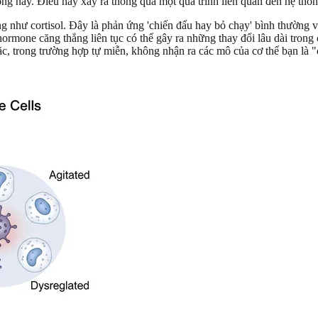
hống này. Điều này xảy ra thông qua một quá trình liên quan đến hệ th
g như cortisol. Đây là phản ứng 'chiến đấu hay bỏ chạy' bình thường và
ormone căng thẳng liên tục có thể gây ra những thay đổi lâu dài trong 
ặc, trong trường hợp tự miễn, không nhận ra các mô của cơ thể bạn là 