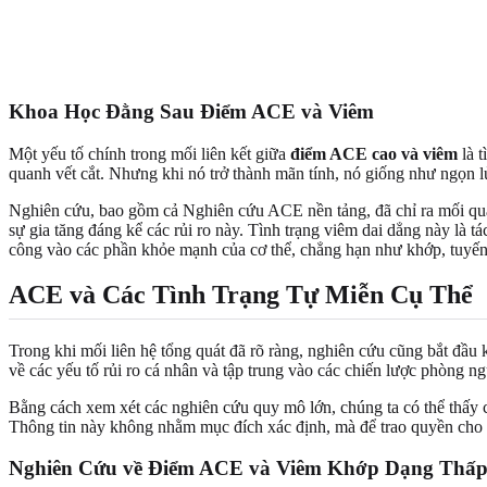
Khoa Học Đằng Sau Điểm ACE và Viêm
Một yếu tố chính trong mối liên kết giữa
điểm ACE cao và viêm
là t
quanh vết cắt. Nhưng khi nó trở thành mãn tính, nó giống như ngọn lử
Nghiên cứu, bao gồm cả Nghiên cứu ACE nền tảng, đã chỉ ra mối quan
sự gia tăng đáng kể các rủi ro này. Tình trạng viêm dai dẳng này là t
công vào các phần khỏe mạnh của cơ thể, chẳng hạn như khớp, tuyến
ACE và Các Tình Trạng Tự Miễn Cụ Thể
Trong khi mối liên hệ tổng quát đã rõ ràng, nghiên cứu cũng bắt đầu
về các yếu tố rủi ro cá nhân và tập trung vào các chiến lược phòng n
Bằng cách xem xét các nghiên cứu quy mô lớn, chúng ta có thể thấy cá
Thông tin này không nhằm mục đích xác định, mà để trao quyền cho 
Nghiên Cứu về Điểm ACE và Viêm Khớp Dạng Thấ