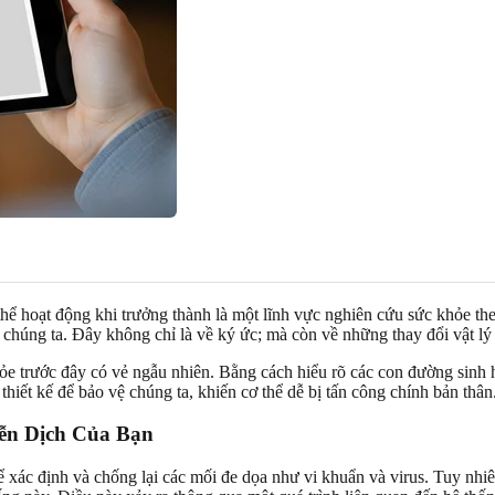
hể hoạt động khi trưởng thành là một lĩnh vực nghiên cứu sức khỏe the
của chúng ta. Đây không chỉ là về ký ức; mà còn về những thay đổi vật l
hỏe trước đây có vẻ ngẫu nhiên. Bằng cách hiểu rõ các con đường sinh 
hiết kế để bảo vệ chúng ta, khiến cơ thể dễ bị tấn công chính bản thân
ễn Dịch Của Bạn
để xác định và chống lại các mối đe dọa như vi khuẩn và virus. Tuy n