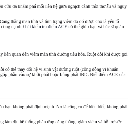
n cứu đã khám phá mối liên hệ giữa nghịch cảnh thời thơ ấu và nguy
 Căng thẳng mãn tính và tình trạng viêm do đó được cho là yếu tố
ác công cụ như
bài kiểm tra điểm ACE
có thể giúp bạn và bác sĩ quản
y liên quan đến viêm mãn tính đường tiêu hóa. Ruột đôi khi được gọi
i có thể thay đổi hệ vi sinh vật đường ruột (cộng đồng vi khuẩn
êm, góp phần vào sự khởi phát hoặc bùng phát IBD. Biết điểm ACE của
a bạn không phải định mệnh. Nó là công cụ để hiểu biết, không phải
ộng làm dịu hệ thống phản ứng căng thẳng, giảm viêm và hỗ trợ sức