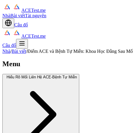
ACETest.me
Nhà
Bài viết
Tài nguyên
Câu đố
ACETest.me
Câu đố
Nhà
/
Bài viết
/
Điểm ACE và Bệnh Tự Miễn: Khoa Học Đằng Sau Mối
Menu
Hiểu Rõ Mối Liên Hệ ACE-Bệnh Tự Miễn