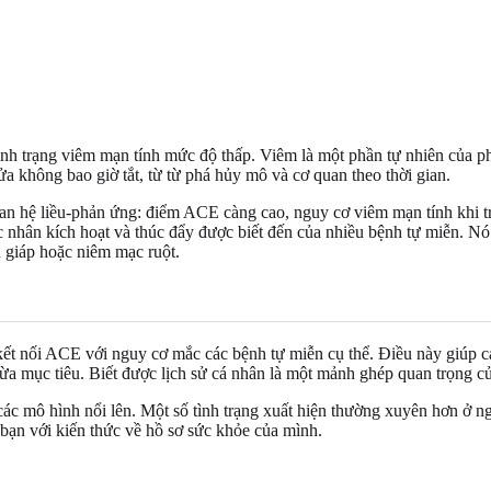
ình trạng viêm mạn tính mức độ thấp. Viêm là một phần tự nhiên của 
a không bao giờ tắt, từ từ phá hủy mô và cơ quan theo thời gian.
 hệ liều-phản ứng: điểm ACE càng cao, nguy cơ viêm mạn tính khi trư
ác nhân kích hoạt và thúc đẩy được biết đến của nhiều bệnh tự miễn. Nó
 giáp hoặc niêm mạc ruột.
 kết nối ACE với nguy cơ mắc các bệnh tự miễn cụ thể. Điều này giúp 
gừa mục tiêu. Biết được lịch sử cá nhân là một mảnh ghép quan trọng c
c mô hình nổi lên. Một số tình trạng xuất hiện thường xuyên hơn ở ngườ
bạn với kiến thức về hồ sơ sức khỏe của mình.
p