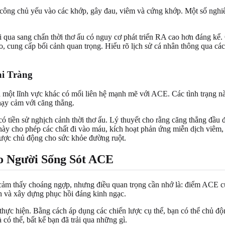
công chủ yếu vào các khớp, gây đau, viêm và cứng khớp. Một số nghiê
i qua sang chấn thời thơ ấu có nguy cơ phát triển RA cao hơn đáng kể.
ao, cung cấp bối cảnh quan trọng. Hiểu rõ lịch sử cá nhân thông qua c
i Tràng
à một lĩnh vực khác có mối liên hệ mạnh mẽ với ACE. Các tình trạng nà
hạy cảm với căng thẳng.
tiền sử nghịch cảnh thời thơ ấu. Lý thuyết cho rằng căng thẳng đầu đờ
iều này cho phép các chất đi vào máu, kích hoạt phản ứng miễn dịch vi
 lược chủ động cho sức khỏe đường ruột.
o Người Sống Sót ACE
 cảm thấy choáng ngợp, nhưng điều quan trọng cần nhớ là: điểm ACE củ
nh và xây dựng phục hồi đáng kinh ngạc.
thực hiện. Bằng cách áp dụng các chiến lược cụ thể, bạn có thể chủ đ
 có thể, bất kể bạn đã trải qua những gì.