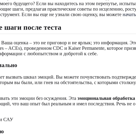
моего будущего? Если вы находитесь на этом перепутье, испыты
ующие шаги, предлагая практические советы по исцелению, рост
нструмент. Если вы еще не узнали свою оценку, вы можете
начат
 шаги после теста
Ваша оценка – это не приговор и не ярлык; это информация. Э
es – ACEs), проведенном CDC и Kaiser Permanente, которое при
формации с любопытством и добротой к себе.
мально
т вызвать шквал эмоций. Вы можете почувствовать подтверждени
торым вы были, или гнев на обстоятельства, с которыми столкн
ивать эти эмоции без осуждения. Эта
эмоциональная обработка
щий, что ваш опыт был реальным и имел последствия. Речь не о т
ью