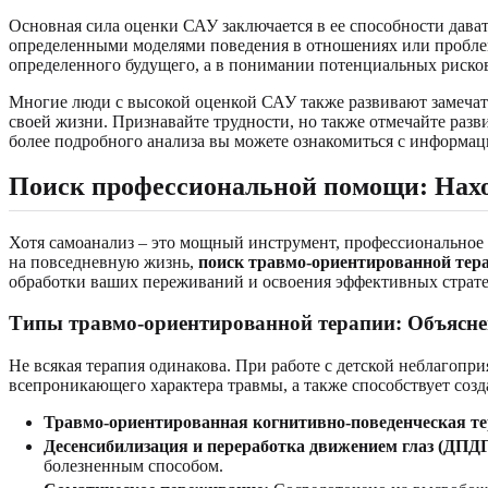
Основная сила оценки САУ заключается в ее способности давать
определенными моделями поведения в отношениях или пробле
определенного будущего, а в понимании потенциальных рисков
Многие люди с высокой оценкой САУ также развивают замечат
своей жизни. Признавайте трудности, но также отмечайте разв
более подробного анализа вы можете ознакомиться с информа
Поиск профессиональной помощи: Нахо
Хотя самоанализ – это мощный инструмент, профессиональное 
на повседневную жизнь,
поиск травмо-ориентированной тер
обработки ваших переживаний и освоения эффективных страт
Типы травмо-ориентированной терапии: Объясне
Не всякая терапия одинакова. При работе с детской неблагопр
всепроникающего характера травмы, а также способствует соз
Травмо-ориентированная когнитивно-поведенческая т
Десенсибилизация и переработка движением глаз (ДПДГ
болезненным способом.