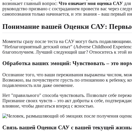
возникает главный вопрос:
Что означает моя оценка САУ
для 
руководство призвано с состраданием провести вас через след
самопознания только начинается, и эти знания – ваш первый и
Понимание вашей Оценки САУ: Первые
Моменты сразу после теста на САУ могут быть подавляющими. 
"Неблагоприятный детский опыт" (Adverse Childhood Experienc
благополучием. Лучший следующий шаг? Относитесь к этой ин
Обработка ваших эмоций: Чувствовать – это нор
Осознание того, что ваши переживания выражены числом, може
Возможно, вы почувствуете грусть по отношению к ребенку, ко
подавленность или даже онемение.
Нет "правильного" способа чувствовать. Позвольте себе переж
Признание своих чувств – это акт доброты к себе, подтверждаю
влияние, чтобы двигаться вперед с ясностью.
Связь вашей Оценки САУ с вашей текущей жизн