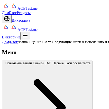
ACETest.me
Дом
Блог
Ресурсы
Викторина
ACETest.me
Викторина
Дом
/
Блог
/
Ваша Оценка САУ: Следующие шаги к исцелению и 
Menu
Понимание вашей Оценки САУ: Первые шаги после теста