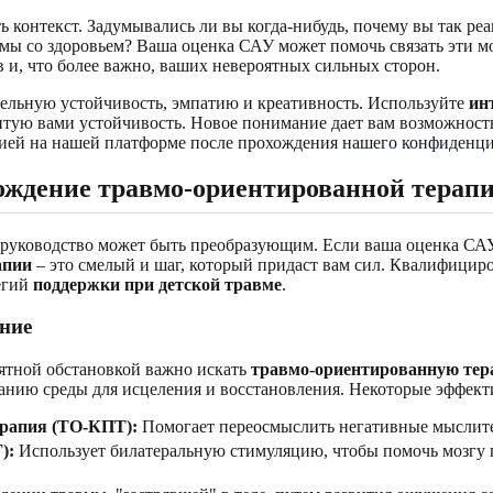
 контекст. Задумывались ли вы когда-нибудь, почему вы так реа
мы со здоровьем? Ваша оценка САУ может помочь связать эти 
 и, что более важно, ваших невероятных сильных сторон.
ельную устойчивость, эмпатию и креативность. Используйте
ин
итую вами устойчивость. Новое понимание дает вам возможность 
цией на нашей платформе после прохождения
нашего конфиденци
ждение травмо-ориентированной терапи
руководство может быть преобразующим. Если ваша оценка САУ 
апии
– это смелый и шаг, который придаст вам сил. Квалифицир
егий
поддержки при детской травме
.
ние
иятной обстановкой важно искать
травмо-ориентированную те
данию среды для исцеления и восстановления. Некоторые эффек
ерапия (ТО-КПТ):
Помогает переосмыслить негативные мыслите
):
Использует билатеральную стимуляцию, чтобы помочь мозгу п