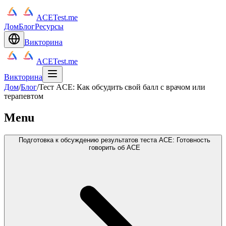
ACETest.me
Дом
Блог
Ресурсы
Викторина
ACETest.me
Викторина
Дом
/
Блог
/
Тест ACE: Как обсудить свой балл с врачом или
терапевтом
Menu
Подготовка к обсуждению результатов теста ACE: Готовность
говорить об ACE