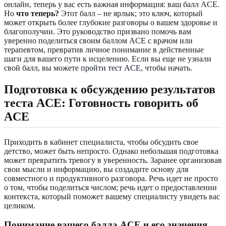
онлайн, теперь у вас есть важная информация: ваш балл ACE.
Но
что теперь?
Этот балл – не ярлык; это ключ, который
может открыть более глубокие разговоры о вашем здоровье и
благополучии. Это руководство призвано помочь вам
уверенно поделиться своим баллом ACE с врачом или
терапевтом, превратив личное понимание в действенные
шаги для вашего пути к исцелению. Если вы еще не узнали
свой балл, вы можете
пройти тест ACE
, чтобы начать.
Подготовка к обсуждению результатов
теста ACE: Готовность говорить об
ACE
Приходить в кабинет специалиста, чтобы обсудить свое
детство, может быть непросто. Однако небольшая подготовка
может превратить тревогу в уверенность. Заранее организовав
свои мысли и информацию, вы создадите основу для
совместного и продуктивного разговора. Речь идет не просто
о том, чтобы поделиться числом; речь идет о предоставлении
контекста, который поможет вашему специалисту увидеть вас
целиком.
Понимание вашего балла ACE и его значения