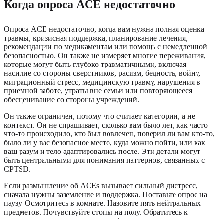
Когда опроса ACE недостаточно
Опроса ACE недостаточно, когда вам нужна полная оценка
травмы, кризисная поддержка, планирование лечения,
рекомендации по медикаментам или помощь с немедленной
безопасностью. Он также не измеряет многие переживания,
которые могут быть глубоко травматичными, включая
насилие со стороны сверстников, расизм, бедность, войну,
миграционный стресс, медицинскую травму, нарушения в
приемной заботе, утраты вне семьи или повторяющееся
обесценивание со стороны учреждений.
Он также ограничен, потому что считает категории, а не
контекст. Он не спрашивает, сколько вам было лет, как часто
что-то происходило, кто был вовлечен, поверил ли вам кто-то,
было ли у вас безопасное место, куда можно пойти, или как
ваш разум и тело адаптировались после. Эти детали могут
быть центральными для понимания паттернов, связанных с
CPTSD.
Если размышление об ACEs вызывает сильный дистресс,
сначала нужны заземление и поддержка. Поставьте опрос на
паузу. Осмотритесь в комнате. Назовите пять нейтральных
предметов. Почувствуйте стопы на полу. Обратитесь к