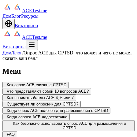
ACETest.me
Дом
Блог
Ресурсы
Викторина
ACETest.me
Викторина
Дом
/
Блог
/
Опрос ACE для CPTSD: что может и чего не может
сказать ваш балл
Menu
Как опрос ACE связан с CPTSD
Что представляют собой 10 вопросов ACE?
Как понимать баллы ACE 4, 6 или 7
Существует ли опросник для CPTSD?
Когда опрос ACE полезен для размышления о CPTSD
Когда опроса ACE недостаточно
Как безопасно использовать опрос ACE для размышления о
CPTSD
FAQ