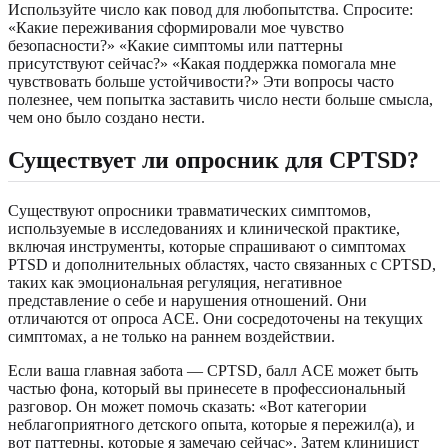
Используйте число как повод для любопытства. Спросите:
«Какие переживания сформировали мое чувство
безопасности?» «Какие симптомы или паттерны
присутствуют сейчас?» «Какая поддержка помогала мне
чувствовать больше устойчивости?» Эти вопросы часто
полезнее, чем попытка заставить число нести больше смысла,
чем оно было создано нести.
Существует ли опросник для CPTSD?
Существуют опросники травматических симптомов,
используемые в исследованиях и клинической практике,
включая инструменты, которые спрашивают о симптомах
PTSD и дополнительных областях, часто связанных с CPTSD,
таких как эмоциональная регуляция, негативное
представление о себе и нарушения отношений. Они
отличаются от опроса ACE. Они сосредоточены на текущих
симптомах, а не только на раннем воздействии.
Если ваша главная забота — CPTSD, балл ACE может быть
частью фона, который вы принесете в профессиональный
разговор. Он может помочь сказать: «Вот категории
неблагоприятного детского опыта, которые я пережил(а), и
вот паттерны, которые я замечаю сейчас». Затем клиницист