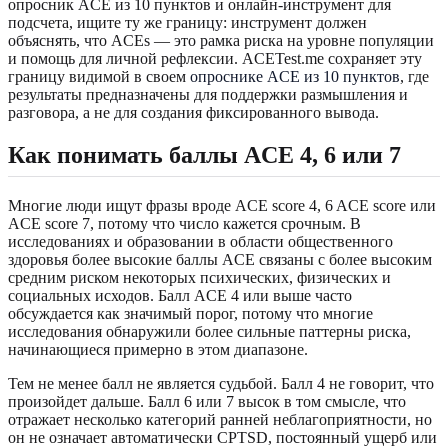
опросник ACE из 10 пунктов и онлайн-инструмент для
подсчета, ищите ту же границу: инструмент должен
объяснять, что ACEs — это рамка риска на уровне популяции
и помощь для личной рефлексии. ACETest.me сохраняет эту
границу видимой в своем
опроснике ACE из 10 пунктов
, где
результаты предназначены для поддержки размышления и
разговора, а не для создания фиксированного вывода.
Как понимать баллы ACE 4, 6 или 7
Многие люди ищут фразы вроде ACE score 4, 6 ACE score или
ACE score 7, потому что число кажется срочным. В
исследованиях и образовании в области общественного
здоровья более высокие баллы ACE связаны с более высоким
средним риском некоторых психических, физических и
социальных исходов. Балл ACE 4 или выше часто
обсуждается как значимый порог, потому что многие
исследования обнаружили более сильные паттерны риска,
начинающиеся примерно в этом диапазоне.
Тем не менее балл не является судьбой. Балл 4 не говорит, что
произойдет дальше. Балл 6 или 7 высок в том смысле, что
отражает несколько категорий ранней неблагоприятности, но
он не означает автоматически CPTSD, постоянный ущерб или