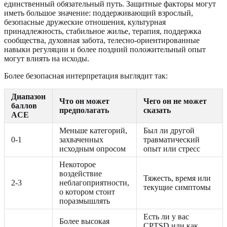
единственный обязательный путь. Защитные факторы могут
иметь большое значение: поддерживающий взрослый,
безопасные дружеские отношения, культурная
принадлежность, стабильное жилье, терапия, поддержка
сообщества, духовная забота, телесно-ориентированные
навыки регуляции и более поздний положительный опыт
могут влиять на исходы.
Более безопасная интерпретация выглядит так:
Диапазон
Что он может
Чего он не может
баллов
предполагать
сказать
ACE
Меньше категорий,
Был ли другой
0-1
захваченных
травматический
исходным опросом
опыт или стресс
Некоторое
воздействие
Тяжесть, время или
2-3
неблагоприятности,
текущие симптомы
о котором стоит
поразмышлять
Есть ли у вас
Более высокая
CPTSD или как