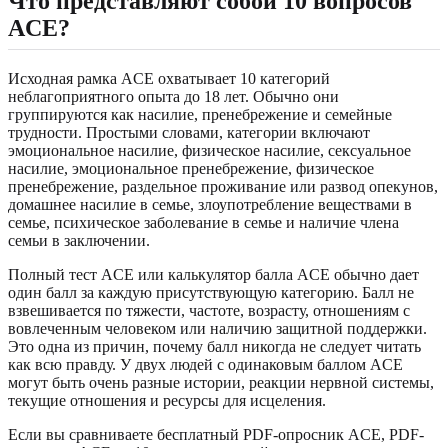
Что представляют собой 10 вопросов
ACE?
Исходная рамка ACE охватывает 10 категорий
неблагоприятного опыта до 18 лет. Обычно они
группируются как насилие, пренебрежение и семейные
трудности. Простыми словами, категории включают
эмоциональное насилие, физическое насилие, сексуальное
насилие, эмоциональное пренебрежение, физическое
пренебрежение, раздельное проживание или развод опекунов,
домашнее насилие в семье, злоупотребление веществами в
семье, психическое заболевание в семье и наличие члена
семьи в заключении.
Полный тест ACE или калькулятор балла ACE обычно дает
один балл за каждую присутствующую категорию. Балл не
взвешивается по тяжести, частоте, возрасту, отношениям с
вовлеченным человеком или наличию защитной поддержки.
Это одна из причин, почему балл никогда не следует читать
как всю правду. У двух людей с одинаковым баллом ACE
могут быть очень разные истории, реакции нервной системы,
текущие отношения и ресурсы для исцеления.
Если вы сравниваете бесплатный PDF-опросник ACE, PDF-