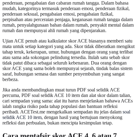
penderaan, pengabaian dan cabaran rumah tangga. Dalam bahasa
mudah, kategorinya termasuk penderaan emosi, penderaan fizikal,
penderaan seksual, pengabaian emosi, pengabaian fizikal,
perpisahan atau perceraian penjaga, keganasan rumah tangga dalam
rumah, penyalahgunaan bahan dalam rumah, penyakit mental dalam
rumah dan mempunyai ahli rumah yang dipenjarakan.
Ujian ACE penuh atau kalkulator skor ACE biasanya memberi satu
mata untuk setiap kategori yang ada. Skor tidak diberatkan mengikut
tahap teruk, kekerapan, umur, hubungan dengan orang yang terlibat
atau sama ada sokongan pelindung tersedia. Itulah satu sebab skor
tidak patut dibaca sebagai seluruh kebenaran. Dua orang dengan
skor ACE yang sama boleh mempunyai sejarah, tindak balas sistem
saraf, hubungan semasa dan sumber penyembuhan yang sangat
berbeza.
Jika anda membandingkan muat turun PDF soal selidik ACE
percuma, PDF soal selidik ACE 10 item dan alat skor dalam talian,
cari sempadan yang sama: alat itu harus menjelaskan bahawa ACEs
ialah rangka risiko pada tahap populasi dan bantuan refleksi
peribadi. ACETest.me mengekalkan sempadan itu jelas dalam
soal
selidik ACE 10 item
, dengan hasil yang bertujuan menyokong
refleksi dan perbualan, bukan mencipta kesimpulan tetap.
Cara mentafsir skor ACE 4, 6 atau 7