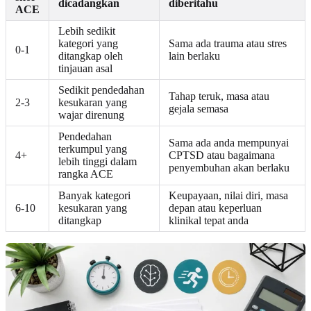
dicadangkan
diberitahu
ACE
Lebih sedikit
kategori yang
Sama ada trauma atau stres
0-1
ditangkap oleh
lain berlaku
tinjauan asal
Sedikit pendedahan
Tahap teruk, masa atau
2-3
kesukaran yang
gejala semasa
wajar direnung
Pendedahan
Sama ada anda mempunyai
terkumpul yang
4+
CPTSD atau bagaimana
lebih tinggi dalam
penyembuhan akan berlaku
rangka ACE
Banyak kategori
Keupayaan, nilai diri, masa
6-10
kesukaran yang
depan atau keperluan
ditangkap
klinikal tepat anda