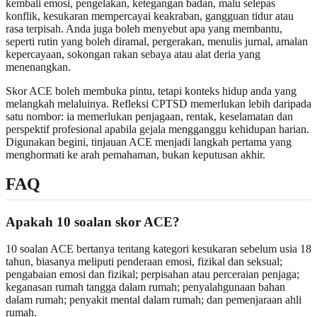
kembali emosi, pengelakan, ketegangan badan, malu selepas
konflik, kesukaran mempercayai keakraban, gangguan tidur atau
rasa terpisah. Anda juga boleh menyebut apa yang membantu,
seperti rutin yang boleh diramal, pergerakan, menulis jurnal, amalan
kepercayaan, sokongan rakan sebaya atau alat deria yang
menenangkan.
Skor ACE boleh membuka pintu, tetapi konteks hidup anda yang
melangkah melaluinya. Refleksi CPTSD memerlukan lebih daripada
satu nombor: ia memerlukan penjagaan, rentak, keselamatan dan
perspektif profesional apabila gejala mengganggu kehidupan harian.
Digunakan begini, tinjauan ACE menjadi langkah pertama yang
menghormati ke arah pemahaman, bukan keputusan akhir.
FAQ
Apakah 10 soalan skor ACE?
10 soalan ACE bertanya tentang kategori kesukaran sebelum usia 18
tahun, biasanya meliputi penderaan emosi, fizikal dan seksual;
pengabaian emosi dan fizikal; perpisahan atau perceraian penjaga;
keganasan rumah tangga dalam rumah; penyalahgunaan bahan
dalam rumah; penyakit mental dalam rumah; dan pemenjaraan ahli
rumah.