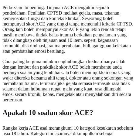
Perbezaan itu penting. Tinjauan ACE mengukur sejarah
pendedahan. Penilaian CPTSD melihat gejala, masa, tekanan,
kemerosotan fungsi dan konteks klinikal. Seseorang boleh
mempunyai skor ACE yang tinggi tanpa memenuhi kriteria CPTSD.
Orang lain boleh mempunyai skor ACE yang lebih rendah tetapi
masih membawa tindak balas trauma berkaitan pengalaman yang
tidak ditangkap oleh tinjauan asal 10 item, seperti keganasan
komuniti, diskriminasi, trauma perubatan, buli, gangguan kelekatan
atau pembatalan emosi berulang.
Cara paling berguna untuk menghubungkan kedua-duanya ialah
dengan lembut dan praktikal: skor ACE boleh membantu anda
bertanya soalan yang lebih baik. Ia boleh menunjukkan corak yang
wajar diteroka bersama ahli terapi, doktor atau orang sokongan yang
memahami trauma, terutama jika gejala semasa termasuk rasa tidak
selamat dalam hubungan rapat, malu yang kuat, rasa dilimpahi
emosi secara kronik, kebas, mengelak atau menyalahkan diri secara
berterusan.
Apakah 10 soalan skor ACE?
Rangka kerja ACE asal merangkumi 10 kategori kesukaran sebelum
usia 18 tahun. Kategori ini lazimnya dikumpulkan sebagai