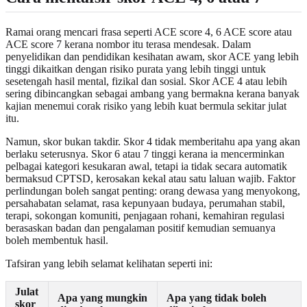
Ramai orang mencari frasa seperti ACE score 4, 6 ACE score atau
ACE score 7 kerana nombor itu terasa mendesak. Dalam
penyelidikan dan pendidikan kesihatan awam, skor ACE yang lebih
tinggi dikaitkan dengan risiko purata yang lebih tinggi untuk
sesetengah hasil mental, fizikal dan sosial. Skor ACE 4 atau lebih
sering dibincangkan sebagai ambang yang bermakna kerana banyak
kajian menemui corak risiko yang lebih kuat bermula sekitar julat
itu.
Namun, skor bukan takdir. Skor 4 tidak memberitahu apa yang akan
berlaku seterusnya. Skor 6 atau 7 tinggi kerana ia mencerminkan
pelbagai kategori kesukaran awal, tetapi ia tidak secara automatik
bermaksud CPTSD, kerosakan kekal atau satu laluan wajib. Faktor
perlindungan boleh sangat penting: orang dewasa yang menyokong,
persahabatan selamat, rasa kepunyaan budaya, perumahan stabil,
terapi, sokongan komuniti, penjagaan rohani, kemahiran regulasi
berasaskan badan dan pengalaman positif kemudian semuanya
boleh membentuk hasil.
Tafsiran yang lebih selamat kelihatan seperti ini:
Julat
Apa yang mungkin
Apa yang tidak boleh
skor