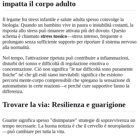
impatta il corpo adulto
Il legame fra stress infantile e salute adulta spesso coinvolge la
biologia. Quando un bambino vive in paura o instabilità costanti, la
risposta allo stress può rimanere attivata più del dovuto. Questo
schema è chiamato
stress tossico
—stress intenso, frequente o
prolungato senza sufficiente supporto per riportare il sistema nervoso
alla normalità.
Nel tempo, l'attivazione ripetuta può contribuire a infiammazioni,
disturbi del sonno e difficoltà di regolazione emotiva o
concentrazione. Ciò non significa "le tue difficoltà sono puramente
fisiche" né che gli esiti siano inevitabili: significa che esistono
percorsi mente-corpo comprensibili che spiegano la sensazione di
automatismo in certe reazioni—e perché cure supportive fanno la
differenza.
Trovare la via: Resilienza e guarigione
Guarire significa spesso "disimparare" strategie di sopravvivenza un
tempo necessarie. La buona notizia è che il cervello è neuroplastico
—può cambiare per tutta la vita.