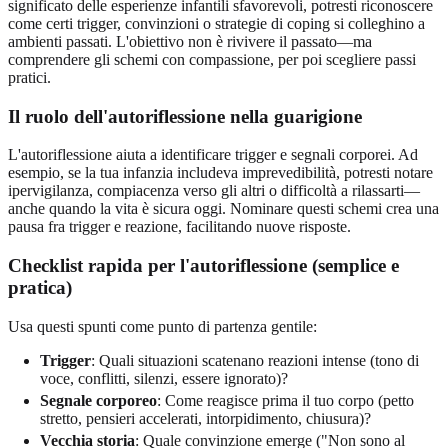
significato delle esperienze infantili sfavorevoli, potresti riconoscere
come certi trigger, convinzioni o strategie di coping si colleghino a
ambienti passati. L'obiettivo non è rivivere il passato—ma
comprendere gli schemi con compassione, per poi scegliere passi
pratici.
Il ruolo dell'autoriflessione nella guarigione
L'autoriflessione aiuta a identificare trigger e segnali corporei. Ad
esempio, se la tua infanzia includeva imprevedibilità, potresti notare
ipervigilanza, compiacenza verso gli altri o difficoltà a rilassarti—
anche quando la vita è sicura oggi. Nominare questi schemi crea una
pausa fra trigger e reazione, facilitando nuove risposte.
Checklist rapida per l'autoriflessione (semplice e
pratica)
Usa questi spunti come punto di partenza gentile:
Trigger
: Quali situazioni scatenano reazioni intense (tono di
voce, conflitti, silenzi, essere ignorato)?
Segnale corporeo
: Come reagisce prima il tuo corpo (petto
stretto, pensieri accelerati, intorpidimento, chiusura)?
Vecchia storia
: Quale convinzione emerge ("Non sono al