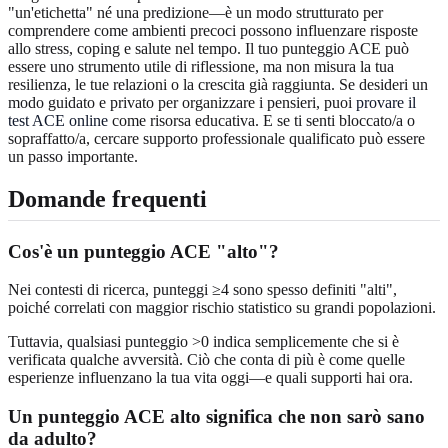
"un'etichetta" né una predizione—è un modo strutturato per
comprendere come ambienti precoci possono influenzare risposte
allo stress, coping e salute nel tempo. Il tuo punteggio ACE può
essere uno strumento utile di riflessione, ma non misura la tua
resilienza, le tue relazioni o la crescita già raggiunta. Se desideri un
modo guidato e privato per organizzare i pensieri, puoi
provare il
test ACE online
come risorsa educativa. E se ti senti bloccato/a o
sopraffatto/a, cercare supporto professionale qualificato può essere
un passo importante.
Domande frequenti
Cos'è un punteggio ACE "alto"?
Nei contesti di ricerca, punteggi ≥4 sono spesso definiti "alti",
poiché correlati con maggior rischio statistico su grandi popolazioni.
Tuttavia, qualsiasi punteggio >0 indica semplicemente che si è
verificata qualche avversità. Ciò che conta di più è come quelle
esperienze influenzano la tua vita oggi—e quali supporti hai ora.
Un punteggio ACE alto significa che non sarò sano
da adulto?