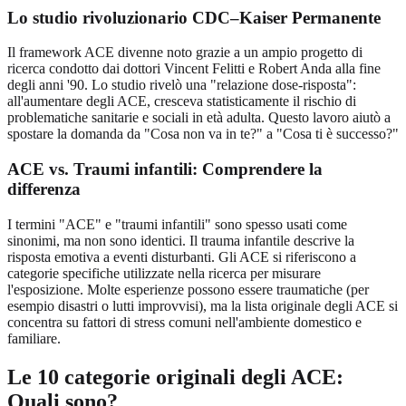
Lo studio rivoluzionario CDC–Kaiser Permanente
Il framework ACE divenne noto grazie a un ampio progetto di
ricerca condotto dai dottori Vincent Felitti e Robert Anda alla fine
degli anni '90. Lo studio rivelò una "relazione dose-risposta":
all'aumentare degli ACE, cresceva statisticamente il rischio di
problematiche sanitarie e sociali in età adulta. Questo lavoro aiutò a
spostare la domanda da "Cosa non va in te?" a "Cosa ti è successo?"
ACE vs. Traumi infantili: Comprendere la
differenza
I termini "ACE" e "traumi infantili" sono spesso usati come
sinonimi, ma non sono identici. Il trauma infantile descrive la
risposta emotiva a eventi disturbanti. Gli ACE si riferiscono a
categorie specifiche utilizzate nella ricerca per misurare
l'esposizione. Molte esperienze possono essere traumatiche (per
esempio disastri o lutti improvvisi), ma la lista originale degli ACE si
concentra su fattori di stress comuni nell'ambiente domestico e
familiare.
Le 10 categorie originali degli ACE:
Quali sono?