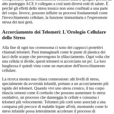
alto punteggio ACE è collegato a così tanti diversi esiti di salute. È
perché gli effetti dello stress tossico non sono confinati a una parte
del corpo. Invece, possono influire su processi fondamentali come
l'invecchiamento cellulare, la funzione immunitaria e l'espressione
stessa dei tuoi geni.
Accorciamento dei Telomeri: L'Orologio Cellulare
dello Stress
Alla fine di ogni tuo cromosoma ci sono dei cappucci protettivi
chiamati telomeri. Puoi immaginarli come le punte di plastica dei
lacci delle scarpe che prevengono lo sfilacciamento. Ogni volta che
una cellula si divide, questi telomeri si accorciano un po'. La loro
lunghezza è quindi vista come un marcatore dell'invecchiamento
cellulare.
La ricerca mostra una chiara connessione: alti livelli di stress,
specialmente da avversità infantili, portano a un accorciamento più
rapido dei telomeri. Quando vivi uno stress cronico, il tuo corpo
rilascia ormoni come il cortisolo che possono aumentare lo stress
ossidativo, un processo che danneggia le cellule e consuma i
telomeri più velocemente. Telomeri più corti sono associati a una
comparsa più precoce di malattie legate all'età, mostrando come lo
stress infantile possa letteralmente accelerare il processo di