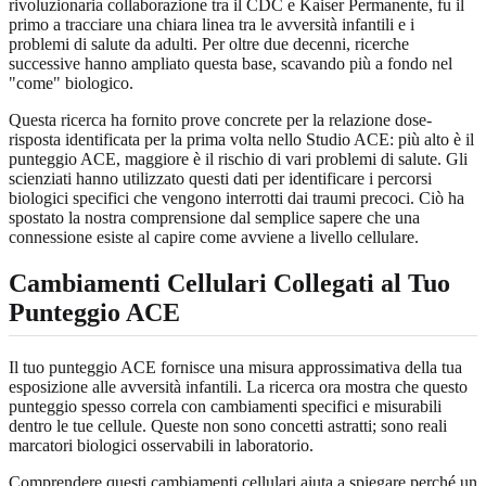
rivoluzionaria collaborazione tra il CDC e Kaiser Permanente, fu il
primo a tracciare una chiara linea tra le avversità infantili e i
problemi di salute da adulti. Per oltre due decenni, ricerche
successive hanno ampliato questa base, scavando più a fondo nel
"come" biologico.
Questa ricerca ha fornito prove concrete per la relazione dose-
risposta identificata per la prima volta nello Studio ACE: più alto è il
punteggio ACE, maggiore è il rischio di vari problemi di salute. Gli
scienziati hanno utilizzato questi dati per identificare i percorsi
biologici specifici che vengono interrotti dai traumi precoci. Ciò ha
spostato la nostra comprensione dal semplice sapere che una
connessione esiste al capire come avviene a livello cellulare.
Cambiamenti Cellulari Collegati al Tuo
Punteggio ACE
Il tuo punteggio ACE fornisce una misura approssimativa della tua
esposizione alle avversità infantili. La ricerca ora mostra che questo
punteggio spesso correla con cambiamenti specifici e misurabili
dentro le tue cellule. Queste non sono concetti astratti; sono reali
marcatori biologici osservabili in laboratorio.
Comprendere questi cambiamenti cellulari aiuta a spiegare perché un