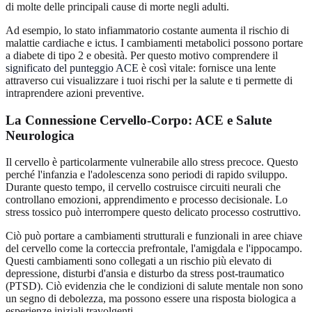
di molte delle principali cause di morte negli adulti.
Ad esempio, lo stato infiammatorio costante aumenta il rischio di
malattie cardiache e ictus. I cambiamenti metabolici possono portare
a diabete di tipo 2 e obesità. Per questo motivo comprendere il
significato del punteggio ACE
è così vitale: fornisce una lente
attraverso cui visualizzare i tuoi rischi per la salute e ti permette di
intraprendere azioni preventive.
La Connessione Cervello-Corpo: ACE e Salute
Neurologica
Il cervello è particolarmente vulnerabile allo stress precoce. Questo
perché l'infanzia e l'adolescenza sono periodi di rapido sviluppo.
Durante questo tempo, il cervello costruisce circuiti neurali che
controllano emozioni, apprendimento e processo decisionale. Lo
stress tossico può interrompere questo delicato processo costruttivo.
Ciò può portare a cambiamenti strutturali e funzionali in aree chiave
del cervello come la corteccia prefrontale, l'amigdala e l'ippocampo.
Questi cambiamenti sono collegati a un rischio più elevato di
depressione, disturbi d'ansia e disturbo da stress post-traumatico
(PTSD). Ciò evidenzia che le condizioni di salute mentale non sono
un segno di debolezza, ma possono essere una risposta biologica a
esperienze iniziali travolgenti.