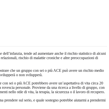
ell’infanzia, tende ad aumentare anche il rischio statistico di alcuni
à relazionali, rischio di malattie croniche e altre preoccupazioni di
 mostrare che un gruppo con sei o più ACE può avere un rischio medio
svilupperà o non svilupperà.
 con sei o più ACE potrebbero avere un’aspettativa di vita circa 20
a rovescia personale. Proviene da una ricerca a livello di gruppo, con
enti nello stile di vita, la terapia, la sicurezza o il lavoro di recupero.
na prendere sul serio, e quale sostegno potrebbe aiutarmi a prendermi