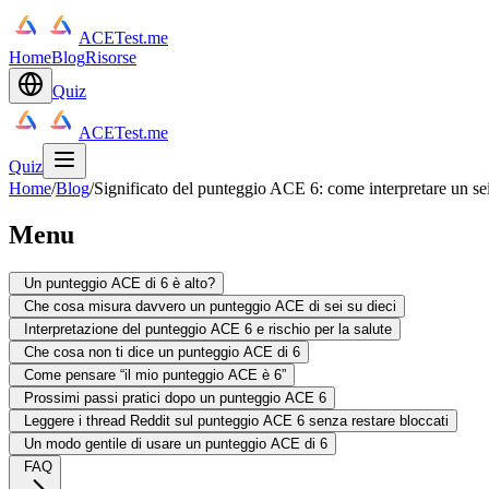
ACETest.me
Home
Blog
Risorse
Quiz
ACETest.me
Quiz
Home
/
Blog
/
Significato del punteggio ACE 6: come interpretare un sei
Menu
Un punteggio ACE di 6 è alto?
Che cosa misura davvero un punteggio ACE di sei su dieci
Interpretazione del punteggio ACE 6 e rischio per la salute
Che cosa non ti dice un punteggio ACE di 6
Come pensare “il mio punteggio ACE è 6”
Prossimi passi pratici dopo un punteggio ACE 6
Leggere i thread Reddit sul punteggio ACE 6 senza restare bloccati
Un modo gentile di usare un punteggio ACE di 6
FAQ