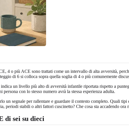
CE, 4 o più ACE sono trattati come un intervallo di alta avversità, perc
 punteggio di 6 si colloca sopra quella soglia di 4 o più comunemente discu
ndica un livello più alto di avversità infantile riportata rispetto a punteg
gni persona con lo stesso numero avrà la stessa esperienza adulta.
un segnale per rallentare e guardare il contesto completo. Quali tipi di
pia, periodi stabili o altri fattori cuscinetto? Che cosa sta accadendo ora
di sei su dieci