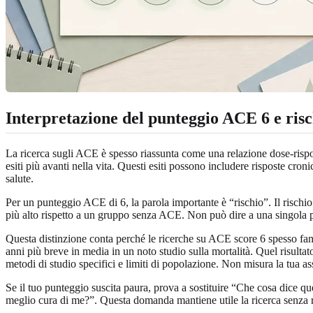
Interpretazione del punteggio ACE 6 e risch
La ricerca sugli ACE è spesso riassunta come una relazione dose-rispos
esiti più avanti nella vita. Questi esiti possono includere risposte croni
salute.
Per un punteggio ACE di 6, la parola importante è “rischio”. Il risch
più alto rispetto a un gruppo senza ACE. Non può dire a una singola 
Questa distinzione conta perché le ricerche su ACE score 6 spesso fa
anni più breve in media in un noto studio sulla mortalità. Quel risulta
metodi di studio specifici e limiti di popolazione. Non misura la tua assis
Se il tuo punteggio suscita paura, prova a sostituire “Che cosa dice 
meglio cura di me?”. Questa domanda mantiene utile la ricerca senza re