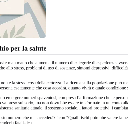
io per la salute
ta: man mano che aumenta il numero di categorie di esperienze avverse d
che allo stress, problemi di uso di sostanze, sintomi depressivi, difficolt
io non è la stessa cosa della certezza. La ricerca sulla popolazione può
persona esattamente che cosa accadrà, quanto vivrà o quale condizione 
nno emergere numeri spaventosi, compresa l’affermazione che le persone
to va preso sul serio, ma non dovrebbe essere trasformato in un conto all
tenza sanitaria attuale, il sostegno sociale, i fattori protettivi, i cambiam
questo numero che mi succederà?” con “Quali rischi potrebbe valere la pe
nderla fatalistica.