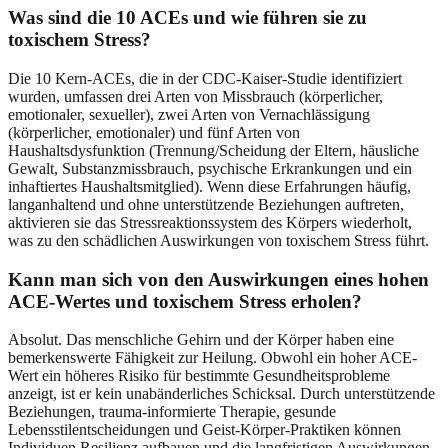
Was sind die 10 ACEs und wie führen sie zu
toxischem Stress?
Die 10 Kern-ACEs, die in der CDC-Kaiser-Studie identifiziert
wurden, umfassen drei Arten von Missbrauch (körperlicher,
emotionaler, sexueller), zwei Arten von Vernachlässigung
(körperlicher, emotionaler) und fünf Arten von
Haushaltsdysfunktion (Trennung/Scheidung der Eltern, häusliche
Gewalt, Substanzmissbrauch, psychische Erkrankungen und ein
inhaftiertes Haushaltsmitglied). Wenn diese Erfahrungen häufig,
langanhaltend und ohne unterstützende Beziehungen auftreten,
aktivieren sie das Stressreaktionssystem des Körpers wiederholt,
was zu den schädlichen Auswirkungen von toxischem Stress führt.
Kann man sich von den Auswirkungen eines hohen
ACE-Wertes und toxischem Stress erholen?
Absolut. Das menschliche Gehirn und der Körper haben eine
bemerkenswerte Fähigkeit zur Heilung. Obwohl ein hoher ACE-
Wert ein höheres Risiko für bestimmte Gesundheitsprobleme
anzeigt, ist er kein unabänderliches Schicksal. Durch unterstützende
Beziehungen, trauma-informierte Therapie, gesunde
Lebensstilentscheidungen und Geist-Körper-Praktiken können
Individuen Resilienz aufbauen und die langfristigen Auswirkungen