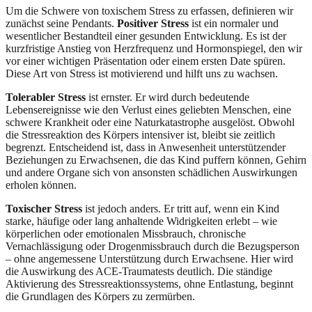
Um die Schwere von toxischem Stress zu erfassen, definieren wir
zunächst seine Pendants.
Positiver Stress
ist ein normaler und
wesentlicher Bestandteil einer gesunden Entwicklung. Es ist der
kurzfristige Anstieg von Herzfrequenz und Hormonspiegel, den wir
vor einer wichtigen Präsentation oder einem ersten Date spüren.
Diese Art von Stress ist motivierend und hilft uns zu wachsen.
Tolerabler Stress
ist ernster. Er wird durch bedeutende
Lebensereignisse wie den Verlust eines geliebten Menschen, eine
schwere Krankheit oder eine Naturkatastrophe ausgelöst. Obwohl
die Stressreaktion des Körpers intensiver ist, bleibt sie zeitlich
begrenzt. Entscheidend ist, dass in Anwesenheit unterstützender
Beziehungen zu Erwachsenen, die das Kind puffern können, Gehirn
und andere Organe sich von ansonsten schädlichen Auswirkungen
erholen können.
Toxischer Stress
ist jedoch anders. Er tritt auf, wenn ein Kind
starke, häufige oder lang anhaltende Widrigkeiten erlebt – wie
körperlichen oder emotionalen Missbrauch, chronische
Vernachlässigung oder Drogenmissbrauch durch die Bezugsperson
– ohne angemessene Unterstützung durch Erwachsene. Hier wird
die Auswirkung des ACE-Traumatests deutlich. Die ständige
Aktivierung des Stressreaktionssystems, ohne Entlastung, beginnt
die Grundlagen des Körpers zu zermürben.