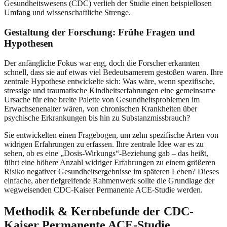
Gesundheitswesens (CDC) verlieh der Studie einen beispiellosen
Umfang und wissenschaftliche Strenge.
Gestaltung der Forschung: Frühe Fragen und
Hypothesen
Der anfängliche Fokus war eng, doch die Forscher erkannten
schnell, dass sie auf etwas viel Bedeutsamerem gestoßen waren. Ihre
zentrale Hypothese entwickelte sich: Was wäre, wenn spezifische,
stressige und traumatische Kindheitserfahrungen eine gemeinsame
Ursache für eine breite Palette von Gesundheitsproblemen im
Erwachsenenalter wären, von chronischen Krankheiten über
psychische Erkrankungen bis hin zu Substanzmissbrauch?
Sie entwickelten einen Fragebogen, um zehn spezifische Arten von
widrigen Erfahrungen zu erfassen. Ihre zentrale Idee war es zu
sehen, ob es eine „Dosis-Wirkungs“-Beziehung gab – das heißt,
führt eine höhere Anzahl widriger Erfahrungen zu einem größeren
Risiko negativer Gesundheitsergebnisse im späteren Leben? Dieses
einfache, aber tiefgreifende Rahmenwerk sollte die Grundlage der
wegweisenden CDC-Kaiser Permanente ACE-Studie werden.
Methodik & Kernbefunde der CDC-
Kaiser Permanente ACE-Studie