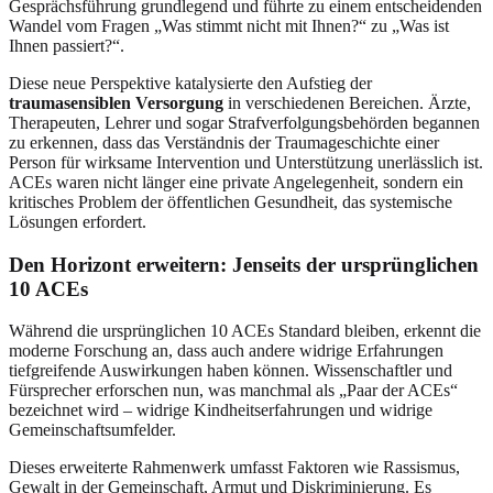
Gesprächsführung grundlegend und führte zu einem entscheidenden
Wandel vom Fragen „Was stimmt nicht mit Ihnen?“ zu „Was ist
Ihnen passiert?“.
Diese neue Perspektive katalysierte den Aufstieg der
traumasensiblen Versorgung
in verschiedenen Bereichen. Ärzte,
Therapeuten, Lehrer und sogar Strafverfolgungsbehörden begannen
zu erkennen, dass das Verständnis der Traumageschichte einer
Person für wirksame Intervention und Unterstützung unerlässlich ist.
ACEs waren nicht länger eine private Angelegenheit, sondern ein
kritisches Problem der öffentlichen Gesundheit, das systemische
Lösungen erfordert.
Den Horizont erweitern: Jenseits der ursprünglichen
10 ACEs
Während die ursprünglichen 10 ACEs Standard bleiben, erkennt die
moderne Forschung an, dass auch andere widrige Erfahrungen
tiefgreifende Auswirkungen haben können. Wissenschaftler und
Fürsprecher erforschen nun, was manchmal als „Paar der ACEs“
bezeichnet wird – widrige Kindheitserfahrungen und widrige
Gemeinschaftsumfelder.
Dieses erweiterte Rahmenwerk umfasst Faktoren wie Rassismus,
Gewalt in der Gemeinschaft, Armut und Diskriminierung. Es