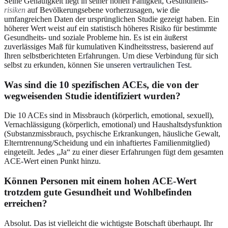
Seine Genauigkeit liegt in seiner hohen Fähigkeit, Gesundheits-
risiken
auf Bevölkerungsebene vorherzusagen, wie die
umfangreichen Daten der ursprünglichen Studie gezeigt haben. Ein
höherer Wert weist auf ein statistisch höheres Risiko für bestimmte
Gesundheits- und soziale Probleme hin. Es ist ein äußerst
zuverlässiges Maß für kumulativen Kindheitsstress, basierend auf
Ihren selbstberichteten Erfahrungen. Um diese Verbindung für sich
selbst zu erkunden, können Sie
unseren vertraulichen Test
.
Was sind die 10 spezifischen ACEs, die von der
wegweisenden Studie identifiziert wurden?
Die 10 ACEs sind in Missbrauch (körperlich, emotional, sexuell),
Vernachlässigung (körperlich, emotional) und Haushaltsdysfunktion
(Substanzmissbrauch, psychische Erkrankungen, häusliche Gewalt,
Elterntrennung/Scheidung und ein inhaftiertes Familienmitglied)
eingeteilt. Jedes „Ja“ zu einer dieser Erfahrungen fügt dem gesamten
ACE-Wert einen Punkt hinzu.
Können Personen mit einem hohen ACE-Wert
trotzdem gute Gesundheit und Wohlbefinden
erreichen?
Absolut. Das ist vielleicht die wichtigste Botschaft überhaupt. Ihr