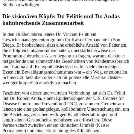
Studie zu würdigen.
Die visionären Köpfe: Dr. Felittis und Dr. Andas
bahnbrechende Zusammenarbeit
In den 1980er Jahren leitete Dr. Vincent Felitti ein
Gewichtsmanagementprogramm für Kaiser Permanente in San
Diego. Er beobachtete, dass eine erhebliche Anzahl von Patienten,
die erfolgreich abgenommen hatten, unerklärlicherweise das
Programm abbrachen. Als er begann zu fragen, warum, deckte er
tiefgreifende und schmerzhafte Geschichten von Kindesmissbrauch
und Trauma auf. Er hypothetisierte, dass für viele übermäßiges
Essen ein Bewältigungsmechanismus war – ein Weg, emotionalen
Schmerz zu betäuben oder sich für potenzielle Missbrauchstäter
weniger körperlich attraktiv zu machen.
Fasziniert von dieser unerwarteten Verbindung, tat sich Dr. Felitti
mit Dr. Robert Anda, einem Epidemiologen der U.S. Centers for
Disease Control and Prevention (CDC), zusammen. Gemeinsam
leiteten sie eine großangelegte, kollaborative Untersuchung ein, um
die Beziehung zwischen widrigen Kindheitserfahrungen und
langfristigen Gesundheitsergebnissen zu erforschen. Diese
Partnerschaft zwischen einem klinischen Umfeld (Kaiser
Permanente) und einer Einrichtung des öffentlichen