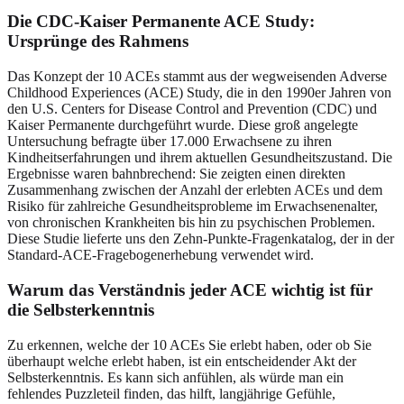
Die CDC-Kaiser Permanente ACE Study
:
Ursprünge des Rahmens
Das Konzept der 10 ACEs stammt aus der wegweisenden Adverse
Childhood Experiences (ACE) Study, die in den 1990er Jahren von
den U.S. Centers for Disease Control and Prevention (CDC) und
Kaiser Permanente durchgeführt wurde. Diese groß angelegte
Untersuchung befragte über 17.000 Erwachsene zu ihren
Kindheitserfahrungen und ihrem aktuellen Gesundheitszustand. Die
Ergebnisse waren bahnbrechend: Sie zeigten einen direkten
Zusammenhang zwischen der Anzahl der erlebten ACEs und dem
Risiko für zahlreiche Gesundheitsprobleme im Erwachsenenalter,
von chronischen Krankheiten bis hin zu psychischen Problemen.
Diese Studie lieferte uns den Zehn-Punkte-Fragenkatalog, der in der
Standard-ACE-Fragebogenerhebung verwendet wird.
Warum das Verständnis jeder ACE wichtig ist
für
die Selbsterkenntnis
Zu erkennen, welche der 10 ACEs Sie erlebt haben, oder ob Sie
überhaupt welche erlebt haben, ist ein entscheidender Akt der
Selbsterkenntnis. Es kann sich anfühlen, als würde man ein
fehlendes Puzzleteil finden, das hilft, langjährige Gefühle,