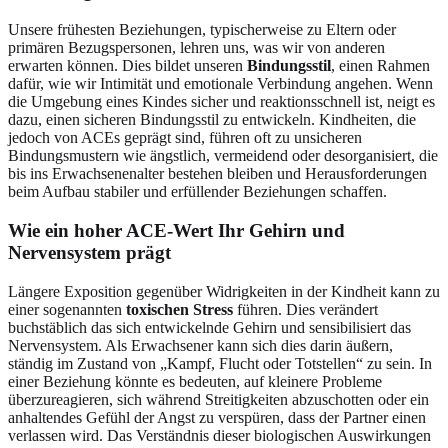
Unsere frühesten Beziehungen, typischerweise zu Eltern oder
primären Bezugspersonen, lehren uns, was wir von anderen
erwarten können. Dies bildet unseren
Bindungsstil
, einen Rahmen
dafür, wie wir Intimität und emotionale Verbindung angehen. Wenn
die Umgebung eines Kindes sicher und reaktionsschnell ist, neigt es
dazu, einen sicheren Bindungsstil zu entwickeln. Kindheiten, die
jedoch von ACEs geprägt sind, führen oft zu unsicheren
Bindungsmustern wie ängstlich, vermeidend oder desorganisiert, die
bis ins Erwachsenenalter bestehen bleiben und Herausforderungen
beim Aufbau stabiler und erfüllender Beziehungen schaffen.
Wie ein hoher ACE-Wert Ihr Gehirn und
Nervensystem prägt
Längere Exposition gegenüber Widrigkeiten in der Kindheit kann zu
einer sogenannten
toxischen Stress
führen. Dies verändert
buchstäblich das sich entwickelnde Gehirn und sensibilisiert das
Nervensystem. Als Erwachsener kann sich dies darin äußern,
ständig im Zustand von „Kampf, Flucht oder Totstellen“ zu sein. In
einer Beziehung könnte es bedeuten, auf kleinere Probleme
überzureagieren, sich während Streitigkeiten abzuschotten oder ein
anhaltendes Gefühl der Angst zu verspüren, dass der Partner einen
verlassen wird. Das Verständnis dieser biologischen Auswirkungen