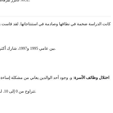
كانت الدراسة ضخمة في نطاقها وصادمة في استنتاجاتها. لقد قاست بشك
بين عامي 1995 و1997، شارك أكثر من 17,000 بالغ من أعضاء كايزر بيرماننتي في الدراسة. أكملوا استبيانًا سريًا يسأل عن تجارب طفولتهم وحالتهم الصحية وسلوكياتهم الحالية.
اختلال وظائف الأسرة
: و. وجود أحد الوالدين يعاني من مشكلة إساءة
لكل إجابة "نعم"، يحصل المشارك على نقطة واحدة، مما يشكل درجة تراكمية لـ ACE تتراوح من 0 إلى 10. لم تكن هذه النتيجة حكمًا؛ بل كانت مقياسًا بسيطًا وقويًا.