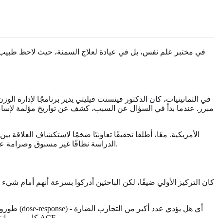
في الثمانينيات، كان الدكتور فينسنت فيليتي يدير برنامجًا لإدارة ال
مبرر. عندما بدأ في السؤال عن السبب، كشف عن تواريخ مؤلمة لإساءا
الشدائد في الطفولة والنتائج الصحية طويلة المدى. منحت هذه الشراكة بين بيئة سريرية (كايزر بيرماننتي) ومؤسسة صحية عامة (CDC) الدراسة نطاقًا غير مسبوق وصرامة علمية.
كان التركيز الأولي ضيقًا، لكن الباحثين أدركوا بسرعة أنهم أمام 
طوروا اس
إلى ارتفاع خطر النتائج الصحية السلبية في وقت لاحق من الحياة ؟ أصبح هذا الإطار البسيط لكن العميق أساس دراسة CDC-كايزر بيرماننتي الرائدة حول ACE.