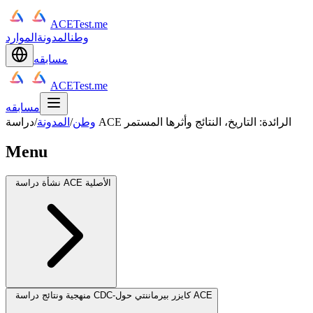
ACETest.me
وطن
المدونة
الموارد
مسابقه
ACETest.me
مسابقه
دراسة ACE الرائدة: التاريخ، النتائج وأثرها المستمر
وطن
/
المدونة
/
Menu
نشأة دراسة ACE الأصلية
منهجية ونتائج دراسة CDC-كايزر بيرماننتي حول ACE