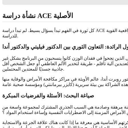
نشأة دراسة ACE الأصلية
كل ثورة في الفهم تبدأ بسؤال بسيط. لم تبدأ دراسة ACE في مختبر علم نفس، بل في عيادة لعلاج السمنة، حيث لاحظ طبيب مُخلص نمطًا سيغير كل شيء. قصة النشأة هذه أساسية لفهم الآثار الواقعية القوية
للدراسة.
ل الرائدة: التعاون الثوري بين الدكتور فيليتي والدكتور أندا
رضى الذين نجحوا في فقدان الوزن كانوا ينسحبون من البرنامج بشكل غير
يدين آلية تأقلم - طريقة لتخدير الألم العاطفي أو جعل الشخص أقل
جاذبية جسديًا للمعتدين المحتملين.
راكز مكافحة الأمراض والوقاية منها، (CDC) الأمريكية. معًا، أطلقا تحقيقًا تعاونيًا ضخمًا لاستكشاف العلاقة بين
صياغة البحث: الأسئلة والفرضيات المبكرة
ة معينة مرهقة وصادمة هي السبب الجذري المشترك لمجموعة واسعة من
الأمراض المزمنة إلى الاضطرابات النفسية وإساءة استخدام المواد ؟
كانت هناك علاقة الجرعة والاستجابة (dose-response) - أي هل يؤدي عدد أكبر من التجارب الضارة