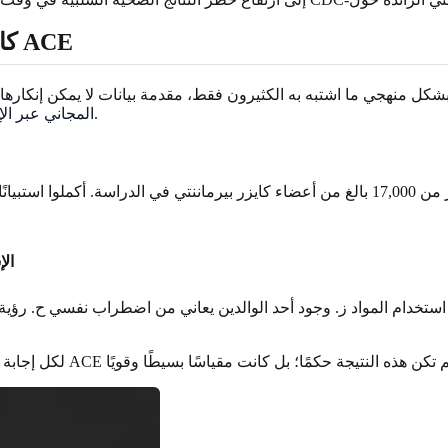
منهجية ونتائج دراسة CDC-كايزر بيرماننتي حول ACE
ل منهجي ما اشتبه به الكثيرون فقط، مقدمة بيانات لا يمكن إنكارها 
.
اختبار ACE المجاني عبر
الإ
 استخدام المواد ز. وجود أحد الوالدين يعاني من اضطراب نفسي ح. رؤية