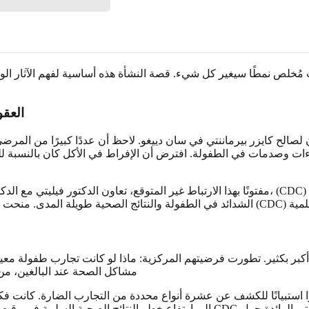
العقو
وزن لصالح كايزر بيرماننتي في سان دييغو. لاحظ أن عددًا كبيرًا من الم
ت وصدمات في الطفولة. افترض أن الإفراط في الأكل كان بالنسبة للعد
مفتونًا بهذا الارتباط غير المتوقع، تعاون الدكتور فيليتي مع الدكتور روبرت أندا، عالم الأوبئة في م
شيء أكبر بكثير. تطورت فرضيتهم المركزية: ماذا لو كانت تجارب طفول
مشاكل الصحة عند البالغين، من 
تبيانًا للكشف عن عشرة أنواع محددة من التجارب الضارة. كانت فكرتهم الأساسية هي معرفة ما إذا 