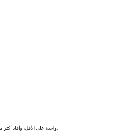
كانت النتائج مذهلة. أولًا، كانت ACEs شائعة بشكل لا يصدق. أفاد ما يقرب من ثلثي المشاركين في الدراسة بوجود ACE واحدة على الأقل، وأفاد أكثر من 12% بأربعة أو أكثر.