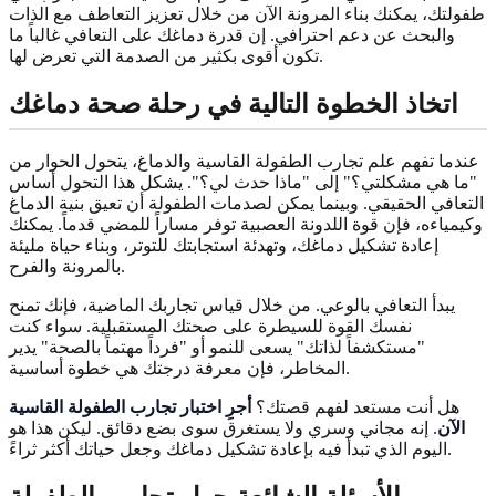
طفولتك، يمكنك بناء المرونة الآن من خلال تعزيز التعاطف مع الذات
والبحث عن دعم احترافي. إن قدرة دماغك على التعافي غالباً ما
تكون أقوى بكثير من الصدمة التي تعرض لها.
اتخاذ الخطوة التالية في رحلة صحة دماغك
عندما تفهم علم تجارب الطفولة القاسية والدماغ، يتحول الحوار من
"ما هي مشكلتي؟" إلى "ماذا حدث لي؟". يشكل هذا التحول أساس
التعافي الحقيقي. وبينما يمكن لصدمات الطفولة أن تعيق بنية الدماغ
وكيمياءه، فإن قوة اللدونة العصبية توفر مساراً للمضي قدماً. يمكنك
إعادة تشكيل دماغك، وتهدئة استجابتك للتوتر، وبناء حياة مليئة
بالمرونة والفرح.
يبدأ التعافي بالوعي. من خلال قياس تجاربك الماضية، فإنك تمنح
نفسك القوة للسيطرة على صحتك المستقبلية. سواء كنت
"مستكشفاً لذاتك" يسعى للنمو أو "فرداً مهتماً بالصحة" يدير
المخاطر، فإن معرفة درجتك هي خطوة أساسية.
هل أنت مستعد لفهم قصتك؟
أجرِ اختبار تجارب الطفولة القاسية
الآن
. إنه مجاني وسري ولا يستغرق سوى بضع دقائق. ليكن هذا هو
اليوم الذي تبدأ فيه بإعادة تشكيل دماغك وجعل حياتك أكثر ثراءً.