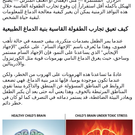
"الزلازل" المستمرة — مثل الإهمال أو العنف المنزلي — يصبح
الهيكل بأكمله أقل استقراراً. إن وقوع تجارب الطفولة القاسية خلال
هذه النوافذ الزمنية يمكن أن يغير كيفية معالجة الدماغ للمعلومات
لبقية حياة الشخص.
كيف تعيق تجارب الطفولة القاسية بنية الدماغ الطبيعية
عندما يمر الطفل بصدمات متكررة، يبقى جسمه في حالة تأهب
قصوى، وهذا ما يُعرف باسم "الإجهاد السام". على عكس "الإجهاد
الإيجابي" الذي يساعدنا على النمو، فإن الإجهاد السام مستمر
وساحق، حيث يغرق الدماغ النامي بهرمونات قوية مثل الكورتيزول
والأدرينالين.
عادةً ما تساعدنا هذه الهرمونات على الهروب من الخطر، ولكن
عندما تكون موجودة يومياً، فإنها تدمر بنية الدماغ. فهي تضعف
الروابط في المناطق المسؤولة عن المنطق والذاكرة بينما تقوي
المناطق المرتبطة بالخوف. وهذا يعني أنه حتى بعد أن يكبر الطفل
ويغادر البيئة الضاغطة، قد يستمر دماغه في التصرف كما لو كان في
خطر دائم.