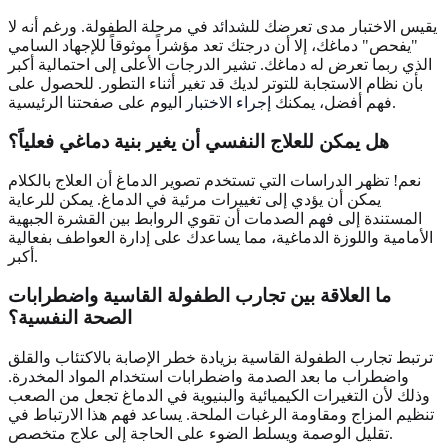
يقيس الاختبار مدى تعرضك للشدائد في مرحلة الطفولة. ورغم أنه لا
"يفحص" دماغك، إلا أن درجتك تعد مؤشراً موثوقاً للإجهاد السامي
الذي ربما تعرض له دماغك. تشير الدرجات الأعلى إلى احتمالية أكبر
بأن نظام الاستجابة للتوتر لديك قد تغير أثناء التطور. للحصول على
اليوم على صفحتنا الرئيسية.
فهم أفضل، يمكنك
إجراء الاختبار
هل يمكن للعلاج النفسي أن يغير بنية دماغي فعلياً؟
نعم! تظهر الدراسات التي تستخدم تصوير الدماغ أن العلاج بالكلام
يمكن أن يؤدي إلى تغييرات مرئية في الدماغ. يمكن للرعاية
المستندة إلى فهم الصدمات أن تقوي الروابط بين القشرة الجبهية
الأمامية واللوزة الدماغية، مما يساعدك على إدارة العواطف بفعالية
أكبر.
ما العلاقة بين تجارب الطفولة القاسية واضطرابات
الصحة النفسية؟
ترتبط تجارب الطفولة القاسية بزيادة خطر الإصابة بالاكتئاب والقلق
واضطراب ما بعد الصدمة واضطرابات استخدام المواد المخدرة.
وذلك لأن التغيرات الكيميائية والبنيوية في الدماغ تجعل من الصعب
تنظيم المزاج ومقاومة الرغبات الملحة. يساعد فهم هذا الارتباط في
تقليل الوصمة ويسلط الضوء على الحاجة إلى علاج متخصص.