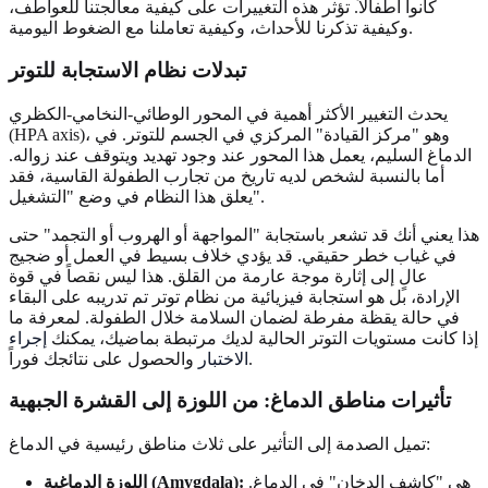
كانوا أطفالاً. تؤثر هذه التغييرات على كيفية معالجتنا للعواطف،
وكيفية تذكرنا للأحداث، وكيفية تعاملنا مع الضغوط اليومية.
تبدلات نظام الاستجابة للتوتر
يحدث التغيير الأكثر أهمية في المحور الوطائي-النخامي-الكظري
(HPA axis)، وهو "مركز القيادة" المركزي في الجسم للتوتر. في
الدماغ السليم، يعمل هذا المحور عند وجود تهديد ويتوقف عند زواله.
أما بالنسبة لشخص لديه تاريخ من تجارب الطفولة القاسية، فقد
يعلق هذا النظام في وضع "التشغيل".
هذا يعني أنك قد تشعر باستجابة "المواجهة أو الهروب أو التجمد" حتى
في غياب خطر حقيقي. قد يؤدي خلاف بسيط في العمل أو ضجيج
عالٍ إلى إثارة موجة عارمة من القلق. هذا ليس نقصاً في قوة
الإرادة، بل هو استجابة فيزيائية من نظام توتر تم تدريبه على البقاء
في حالة يقظة مفرطة لضمان السلامة خلال الطفولة. لمعرفة ما
إذا كانت مستويات التوتر الحالية لديك مرتبطة بماضيك، يمكنك
إجراء
والحصول على نتائجك فوراً.
الاختبار
تأثيرات مناطق الدماغ: من اللوزة إلى القشرة الجبهية
تميل الصدمة إلى التأثير على ثلاث مناطق رئيسية في الدماغ:
هي "كاشف الدخان" في الدماغ.
اللوزة الدماغية (Amygdala):