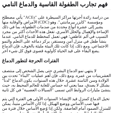
فهم تجارب الطفولة القاسية والدماغ النامي
يأتي مصطلح "ACEs" من دراسة رائدة أجرتها مراكز السيطرة على
الأمراض والوقاية منها (CDC) ومؤسسة "كايزر بيرماننتي". وهو
يشير إلى عشرة أنواع محددة من صدمات الطفولة، بما في ذلك
الإساءة والإهمال والخلل الأسري. تفعل هذه الأحداث أكثر من مجرد
التسبب في ألم عاطفي؛ فهي تعمل كمخطط للدماغ النامي. عندما
ينشأ طفل في منزل آمن ومستقر، يركز دماغه على التعلم والنمو
الاجتماعي. ومع ذلك، إذا كانت تلك البيئة مليئة بالخوف، فإن الدماغ
يضع البقاء على قيد الحياة كأولوية قصوى فوق كل شيء آخر.
الفترات الحرجة لتطور الدماغ
لا ينتهي نمو الدماغ البشري حتى يصل الشخص إلى منتصف
العشرينيات من عمره. ومع ذلك، فإن أهم عمليات "البناء" تحدث بين
الولادة وسن الثامنة عشرة. خلال هذه السنوات، يكون الدماغ "لدناً"
بشكل لا يصدق، مما يعني أنه حساس للغاية للعالم المحيط به، حيث
ينشئ مليارات الروابط التي تسمى "السيالات العصبية" في كل ثانية.
تخيل الدماغ كمنزل قيد الإنشاء؛ السنوات الأولى هي الفترة التي يتم
فيها صب الأساس ووضع الهيكل. إذا كان الأساس متيناً، يمكن
للمنزل الصمود أمام العاصفة. ولكن إذا وُضع الأساس خلال فترة من