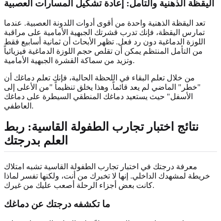
اليقظة الذهنية والتأمل: إعادة تشكيل المسارات العصبية
تعد اليقظة الذهنية واحدة من أقوى أدوات اللدونة العصبية. عندما
تمارس اليقظة، فإنك تدرب قشرتك الجبهية الأمامية على مراقبة
اللوزة الدماغية دون رد فعل. تظهر الأبحاث أن ثمانية أسابيع فقط
من التأمل المنتظم يمكن أن تقلص حجم اللوزة الدماغية فيزيائياً
وتزيد من سماكة القشرة الجبهية الأمامية.
من خلال تعلم البقاء في اللحظة الحالية، فإنك تعلم دماغك أن
"خطر" الماضي لم يعد قائماً. وهذا يخلق تنظيماً "من الأعلى إلى
الأسفل" حيث يستعيد دماغك المنطقي السيطرة على دماغك
العاطفي.
نتائج اختبار تجارب الطفولة القاسية: ربط
العلم بدرجتك
معرفة درجتك في اختبار تجارب الطفولة القاسية تشبه امتلاك
خريطة لمشهدك الداخلي. إنها لا تخبرك من أنت، ولكنها تفسر لماذا
كانت بعض أجزاء الرحلة أصعب عليك من غيرك.
ما تكشفه درجتك عن دماغك