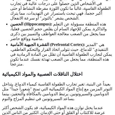
في الأشخاص الذين حصلوا على درجات عالية في تجارب
الطفولة القاسية، غالباً ما تكون اللوزة مفرطة النشاط أو حتى
أكبر حجماً، فهي تبحث باستمرار عن التهديدات، مما يترك
الشخص يشعر "بالتوتر" أو سرعة الانفعال.
هذه المنطقة مسؤولة عن التعلم
الحصين (Hippocampus):
والذاكرة. يمكن للإجهاد السام أن يقلص حجم الحصين فعلياً،
مما يجعل من الصعب معالجة العواطف والتمييز بين ذكرى
ماضية وواقع حاضر.
هي "المدير
القشرة الجبهية الأمامية (Prefrontal Cortex):
التنفيذي" للدماغ، حيث تتولى اتخاذ القرار والتحكم العاطفي.
يمكن لتجارب الطفولة القاسية أن تقلل من المادة الرمادية في
هذه المنطقة، مما يجعل من الصعب تهدئة نفسك عندما تكون
منزعجاً.
اختلال الناقلات العصبية والمواد الكيميائية
بعيداً عن البنية، تغير تجارب الطفولة القاسية كيمياء الدماغ. يتداخل
التوتر المزمن مع إنتاج المواد الكيميائية التي تمنح "شعوراً جيداً" مثل
الدوبامين والسيروتونين. يرتبط الدوبامين بالمكافأة والتحفيز، بينما
يساعد السيروتونين في تنظيم المزاج والنوم.
عندما يختل توازن هذه المواد الكيميائية، قد يكون الشخص أكثر
عرضة للاكتئاب أو القلق أو حتى الإدمان. الكثير من الناس الذين