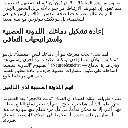
يعانون من هذه المشكلات لا يدركون أن كيمياء أدمغتهم قد تغيرت
منذ عقود. إن فهم هذا الارتباط أمر حيوي لأنه يزيل الشعور بالخزي
المرتبط غالباً بصراعات الصحة النفسية؛ فالأمر ليس عيباً في
الشخصية، بل هو تكيف بيولوجي مع بيئة صعبة.
إعادة تشكيل دماغك: اللدونة العصبية
واستراتيجيات التعافي
أهم شيء يجب معرفته هو أن دماغك ليس "معطلاً"، بل هو
"متكيف". ولأن الدماغ لدن، يمكنه التكيف مرة أخرى. يسمى هذا
المفهوم "اللدونة العصبية" (Neuroplasticity) — وهي قدرة الدماغ
المذهلة على تكوين مسارات عصبية جديدة وإعادة تنظيم نفسه،
حتى في مرحلة البلوغ.
فهم اللدونة العصبية لدى البالغين
لفترة طويلة، اعتقد العلماء أن الدماغ "ثابت كالحجر" بعد الطفولة.
نحن نعلم الآن أن هذا غير صحيح. رغم أن تغيير دماغ البالغ يتطلب
جهداً أكبر، إلا أنه ممكن تماماً. في كل مرة تتعلم فيها مهارة جديدة،
أو تمارس عادة جديدة، أو تنخرط في العلاج، فإنك تغير دماغك
فيزيائياً.