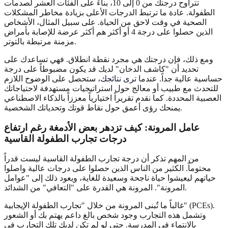
تتراوح درجتك من 0 إلى 10، بناءً على الفئات العشر لصدمات
الطفولة. عادة ما ترتبط الدرجات الأعلى بزيادة مخاطر المشكلات
الصحية في وقت لاحق من الحياة. على سبيل المثال، الأشخاص
الذين حصلوا على درجة 4 أو أكثر هم أكثر عرضة للإصابة بأمراض
مزمنة مرتبطة بالتوتر.
ومع ذلك، فإن درجتك هي مجرد نقطة انطلاق. فهي تساعدك على
تحديد أن "كاشف الدخان" لديك قد يكون مضبوطاً على درجة
حساسية عالية جداً. عندما
ترى نتائجك
، ستحصل على الوضوح اللازم
للتحدث مع طبيب أو معالج حول استراتيجيات مستهدفة لاحتياجاتك
العصبية المحددة. كما نقدم تقريراً اختيارياً معززاً بالذكاء الاصطناعي
يمنحك رؤى أعمق حول نقاط قوتك وتحدياتك الشخصية.
عامل المرونة: كيف تزدهر بعض الأدمغة رغم ارتفاع
درجات تجارب الطفولة القاسية
من المهم تذكر أن درجة تجارب الطفولة القاسية ليست قدراً
محتوماً. الكثير من الناس الذين حصلوا على درجات عالية واصلوا
حياتهم ليعيشوا حياة ناجحة وسعيدة للغاية، ويعود ذلك إلى "عوامل
المرونة". المرونة هي القدرة على "التعافي" من الشدائد.
غالباً ما تُبنى المرونة من خلال "تجارب الطفولة الإيجابية" (PCEs).
وتشمل هذه التجارب وجود شخص بالغ داعم يهتم بك أو الشعور
بالانتماء في المدرسة. حتى لو لم تكن لديك تلك التجارب في