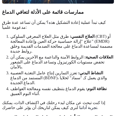
ممارسات قائمة على الأدلة لتعافي الدماغ
كيف تبدأ عملية إعادة التشكيل هذه؟ يمكن أن تساعد عدة طرق
مدعومة علمياً:
العلاج النفسي:
طرق مثل العلاج المعرفي السلوكي (CBT) أو
علاج "إزالة حساسية حركة العين وإعادة المعالجة" (EMDR)
مصممة لمساعدة الدماغ على معالجة الصدمات القديمة وخلق
روابط جديدة.
العلاقات الصحية:
الروابط الآمنة والداعمة مع الآخرين يمكن أن
تخفض مستويات الكورتيزول وتساعد الدماغ على الشعور
بالأمان.
النشاط البدني:
تعزز التمارين إنتاج عامل التغذية العصبية
المستمد من الدماغ (BDNF)، والذي يعمل كـ "سماد" لخلايا
الدماغ الجديدة.
نظافة النوم:
يقوم الدماغ بتنظيف نفسه ومعالجة العواطف
أثناء النوم العميق.
إذا كنت تبحث عن مكان لبدء رحلتك في اكتشاف الذات، يمكنك
لترى كيف يمكن لتاريخك أن يؤثر على حاضرك.
تجربة أداتنا