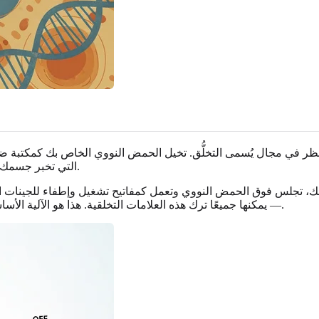
النظر في مجال يُسمى التخلُّق. تخيل الحمض النووي الخاص بك كمكتبة ض
التي تخبر جسمك أي التعليمات يجب قراءتها، وأيها يجب تجاهلها، وبأي درجة من التركيز.
ذلك، تجلس فوق الحمض النووي وتعمل كمفاتيح تشغيل وإطفاء للجينات است
— يمكنها جميعًا ترك هذه العلامات التخلقية. هذا هو الآلية الأساسية التي تؤثر من خلالها صدمات الطفولة بيولوجيًا على المدى الطويل.