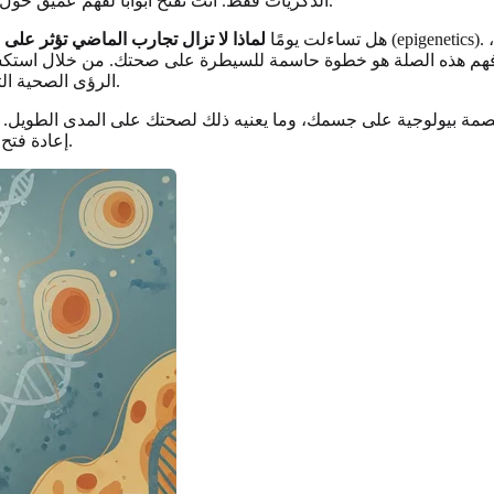
الذكريات فقط. أنت تفتح أبوابًا لفهم عميق حول كيف ربما شكلت أحداث الحياة المبكرة صحتك على المستوى الخلوي.
هل تساءلت يومًا
لماذا لا تزال تجارب الماضي تؤثر على
ينية. فهم هذه الصلة هو خطوة حاسمة للسيطرة على صحتك. من خلال ا
اليوم لتبدأ رحلة الفهم هذه.
الرؤى الصحية ال
إعادة فتح الجروح القديمة — بل هو خطوة للسيطرة على سرديتك الصحية اليوم.