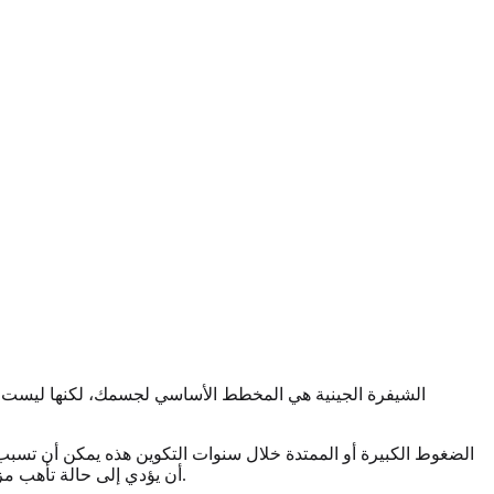
الشيفرة الجينية هي المخطط الأساسي لجسمك، لكنها ليست قدرً
الضغوط الكبيرة أو الممتدة خلال سنوات التكوين هذه يمكن أن تسبب 
أن يؤدي إلى حالة تأهب مزمنة، ذات تأثيرات واسعة على الصحة الجسدية والعقلية. هكذا تتحول التجارب إلى بيولوجيا، محوِّلة ما حدث لك إلى طريقة عمل جسمك اليوم.