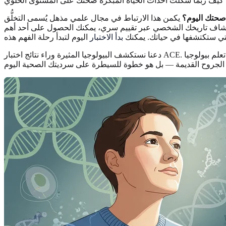
 صحتك اليوم؟
يكمن هذا الارتباط في مجال علمي مذهل يُسمى التخلُّق (epigenetics). يكشف هذا العلم كيف يمكن للمصاعب أن تؤثر على استجابة المناعة،
ستكشاف تاريخك الشخصي عبر تقييم سري، يمكنك الحصول على أحد أهم
تي ستكتشفها في حياتك. يمكنك
بدأ الاختبار
دعنا نستكشف البيولوجيا المثيرة وراء نتائج اختبار ACE. سنستعرض كيف تترك الصدمات في الطفولة بصمة بيولوجية على جسمك، وما يعنيه ذلك لصحتك على المدى الطويل. تعلم بيولوجيا ACE الخاص بك ليس