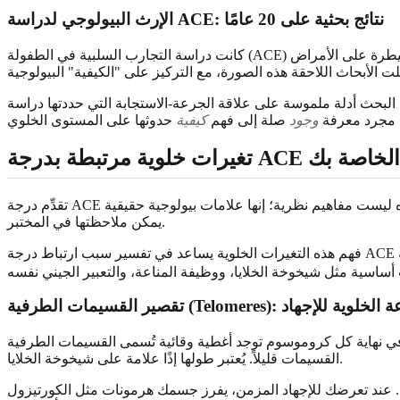
الإرث البيولوجي لدراسة ACE: نتائج بحثية على 20 عامًا
كانت دراسة التجارب السلبية في الطفولة (ACE) الأصلية — وهي تعاون رائد بين مراكز السيطرة على الأمراض (CDC) وكايزر بيرماننتي — أول من رسم خطًا واضحًا بين الشدائد في الطفولة ومشاكل الصحة
ملموسة على علاقة الجرعة-الاستجابة التي حددتها دراسة ACE: كلما ارتفع درجة ACE، زادت مخاطر المشاكل الصحية المختلفة. استخدم العلماء هذه البيانات لتحديد المسارات البيولوجية
ن مجرد معرفة
وجود
صلة إلى فهم
كيفية
تغيرات خلوية مرتبطة بدرجة ACE الخاصة بك
تقدِّم درجة ACE تقييمًا تقريبيًا لتعرضك للشدائد في الطفولة. تظهر الأبحاث الآن أن هذه الدرجة غالبًا ما ترتبط بتغيرات محددة وقابلة للقياس داخل خلاياك. هذه ليست مفاهيم نظرية؛ إنها علامات بيولوجية حقيقية
يمكن ملاحظتها في المختبر.
فهم هذه التغيرات الخلوية يساعد في تفسير سبب ارتباط درجة ACE المرتفعة بالعديد من النتائج الصحية المختلفة.这是因为 الإجهاد السام لا يقتصر تأثيره على جزء واحد من الجسم. بدلاً من ذلك، يمكن أن يؤثر
ت الطرفية (Telomeres): الساعة الخلوية للإجهاد
نهاية كل كروموسوم توجد أغطية وقائية تُسمى القسيمات الطرفية (telomeres). يمكنك تخيلها مثل الأطراف البلاستيكية لأربطة الحذاء التي تمنعها من التمزق. في كل مرة تنقسم فيها الخلية، تقصر هذه
القسيمات قليلاً. يُعتبر طولها إذًا علامة على شيخوخة الخلايا.
. عند تعرضك للإجهاد المزمن، يفرز جسمك هرمونات مثل الكورتيزول