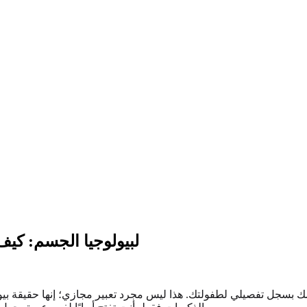
اختبار ACE لبيولوجيا الج
 تفصيلي لطفولتك. هذا ليس مجرد تعبير مجازي؛ إنها حقيقة بيولوجية بدأ العلم للتو في فهمها 