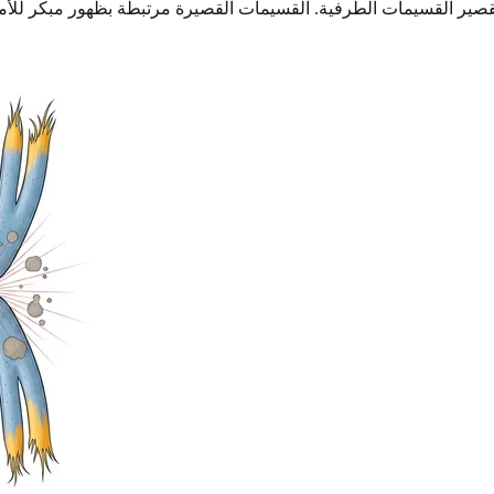
ّع تقصير القسيمات الطرفية. القسيمات القصيرة مرتبطة بظهور مبكر للأم