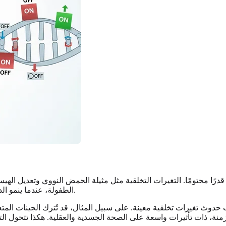
ا محتومًا. التغيرات التخلقية مثل مثيلة الحمض النووي وتعديل الهيس
الطفولة، عندما ينمو الدماغ والجسد بسرعة، تكون حساسًا بشكل خاص لهذه الإشارات البيئية.
حدوث تغيرات تخلقية معينة. على سبيل المثال، قد تُترك الجينات المتع