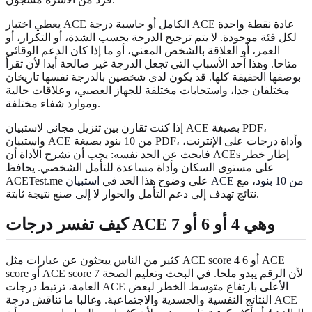
يعطي اختبار ACE الكامل أو حاسبة درجة ACE عادة نقطة واحدة
لكل فئة موجودة. لا يتم ترجيح الدرجة بحسب الشدة، أو التكرار، أو
العمر، أو العلاقة بالشخص المعني، أو ما إذا كان الدعم الوقائي
متاحا. وهذا أحد الأسباب التي تجعل الدرجة غير صالحة أبدا لأن تقرأ
بوصفها الحقيقة كلها. قد يكون لدى شخصين بالدرجة نفسها تاريخان
مختلفان جدا، واستجابات مختلفة للجهاز العصبي، وعلاقات حالية
وموارد شفاء مختلفة.
إذا كنت تقارن بين تنزيل مجاني لاستبيان ACE بصيغة PDF،
واستبيان ACE من 10 بنود بصيغة PDF، وأداة درجات على الإنترنت،
فابحث عن الحد نفسه: يجب أن تشرح الأداة أن ACEs إطار خطر
على مستوى السكان وأداة مساعدة للتأمل الشخصي. يحافظ
استبيان ACE من 10 بنود
، مع
ACETest.me على وضوح هذا الحد في
نتائج تهدف إلى دعم التأمل والحوار لا إلى صنع نتيجة ثابتة.
كيف تفسر درجات ACE وهي 4 أو 6 أو 7
كثير من الناس يبحثون عن عبارات مثل ACE score 4 أو 6 ACE
score أو ACE score 7 لأن الرقم يبدو ملحا. في البحث وتعليم الصحة
العامة، ترتبط درجات ACE الأعلى بارتفاع متوسط الخطر لبعض
النتائج النفسية والجسدية والاجتماعية. وغالبا ما تناقش درجة ACE