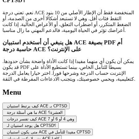
CPTSD؟
نعم. تعني درجة ACE المنخفضة فقط أن الإطار الأصلي من 10 بنود
التقط فئات أقل. وهي لا تستبعد أشكالا أخرى من الصدمة، أو
الضغط المتكرر، أو اضطراب التعلق، أو الأعراض الحالية. إذا كانت
أعراضك تؤثر في الحياة اليومية، فالدعم المهني ما زال مناسبا.
هل ينبغي أن أستخدم استبيان ACE بصيغة PDF أم
حاسبة درجة ACE على الإنترنت؟
يمكن أن يكون أي منهما مفيدا إذا كانت الأداة واضحة بشأن حدودها.
قد يكون PDF بسيطا للتأمل الخاص، بينما تستطيع الأداة على
الإنترنت حساب الدرجة وشرحها فورا. اختر خيارا يعامل الدرجة
كتعليمية، ويحمي خصوصيتك، ويتجنب الادعاءات المفرطة في الثقة.
Menu
كيف يرتبط استبيان ACE بـ CPTSD
ما هي أسئلة درجة ACE العشرة؟
كيف تفسر درجات ACE وهي 4 أو 6 أو 7
هل يوجد استبيان لـ CPTSD؟
متى يكون استبيان ACE مفيدا للتأمل في CPTSD
متى لا يكون استبيان ACE كافيا