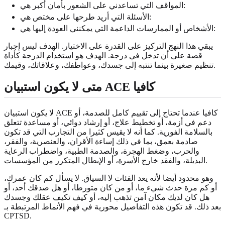
المواقف التي تساعدني على الشعور بأمان أكبر هي:
الأسئلة التي أريد طرحها على مختص هي:
الأشخاص أو الممارسات الداعمة التي يمكنني العودة إليها هي:
يبقي هذا النهج التركيز على القدرة على الاختيار. الهدف ليس إجبار
قصة على أن تدخل في درجة. الهدف هو استخدام الدرجة كأداة
تنظيم صغيرة بينما تنتبه إلى جسدك، وعواطفك، وعلاقاتك، وقيمك.
متى لا يكون استبيان ACE كافيا
لا يكون استبيان ACE كافيا عندما تحتاج إلى تقييم كامل للصدمة، أو
دعم في أزمة، أو تخطيط علاج، أو إرشاد دوائي، أو مساعدة تتعلق
بالسلامة الفورية. كما أنه لا يقيس كثيرا من التجارب التي قد تكون
صادمة بعمق، بما في ذلك إساءة الأقران، والعنصرية، والفقر،
والحرب، وضغط الهجرة، والصدمة الطبية، واضطراب الرعاية
البديلة، والفقد خارج الأسرة، أو الإبطال المتكرر من المؤسسات.
وهو محدود أيضا لأنه يعد الفئات لا السياق. لا يسأل كم كان عمرك،
أو كم مرة حدث شيء ما، أو من كان متورطا، أو هل صدقك أحد، أو
هل كان لديك مكان آمن تذهب إليه، أو كيف تكيف عقلك وجسدك
بعد ذلك. قد تكون هذه التفاصيل محورية في فهم الأنماط المرتبطة بـ
CPTSD.