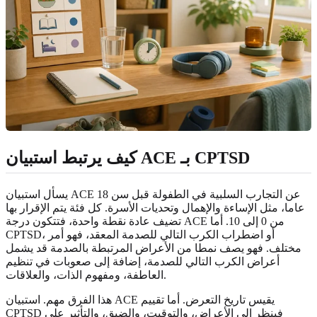
كيف يرتبط استبيان ACE بـ CPTSD
يسأل استبيان ACE عن التجارب السلبية في الطفولة قبل سن 18
عاما، مثل الإساءة والإهمال وتحديات الأسرة. كل فئة يتم الإقرار بها
تضيف عادة نقطة واحدة، فتتكون درجة ACE من 0 إلى 10. أما
CPTSD، أو اضطراب الكرب التالي للصدمة المعقد، فهو أمر
مختلف. فهو يصف نمطا من الأعراض المرتبطة بالصدمة قد يشمل
أعراض الكرب التالي للصدمة، إضافة إلى صعوبات في تنظيم
العاطفة، ومفهوم الذات، والعلاقات.
هذا الفرق مهم. استبيان ACE يقيس تاريخ التعرض. أما تقييم
CPTSD فينظر إلى الأعراض، والتوقيت، والضيق، والتأثير على