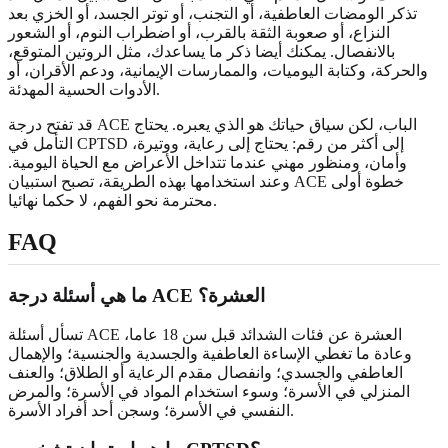
تذكر الومضات العاطفية، أو التجنب، أو توتر الجسد، أو الخزي بعد
النزاع، أو صعوبة الثقة بالقرب، أو اضطراب النوم، أو الشعور
بالانفصال. يمكنك أيضا ذكر ما يساعدك، مثل الروتين المتوقع،
والحركة، وكتابة اليوميات، والممارسات الإيمانية، ودعم الأقران، أو
الأدوات الحسية المهدئة.
قد تفتح درجة ACE الباب، لكن سياق حياتك هو الذي يعبره. يحتاج
التأمل في CPTSD إلى أكثر من رقم: يحتاج إلى رعاية، ووتيرة،
وأمان، ومنظور مهني عندما تتداخل الأعراض مع الحياة اليومية.
وعند استخدامها بهذه الطريقة، تصبح استبيان ACE خطوة أولى
محترمة نحو الفهم، لا حكما نهائيا.
FAQ
ما هي أسئلة درجة ACE العشرة؟
تسأل أسئلة ACE العشرة عن فئات الشدائد قبل سن 18 عاما،
وعادة ما تغطي الإساءة العاطفية والجسدية والجنسية؛ والإهمال
العاطفي والجسدي؛ وانفصال مقدم الرعاية أو الطلاق؛ والعنف
المنزلي في الأسرة؛ وسوء استخدام المواد في الأسرة؛ والمرض
النفسي في الأسرة؛ وسجن أحد أفراد الأسرة.