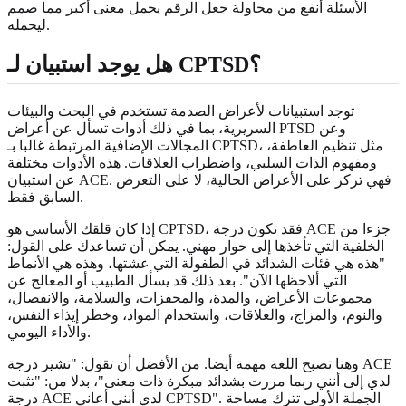
الأسئلة أنفع من محاولة جعل الرقم يحمل معنى أكبر مما صمم
ليحمله.
هل يوجد استبيان لـ CPTSD؟
توجد استبيانات لأعراض الصدمة تستخدم في البحث والبيئات
السريرية، بما في ذلك أدوات تسأل عن أعراض PTSD وعن
المجالات الإضافية المرتبطة غالبا بـ CPTSD، مثل تنظيم العاطفة،
ومفهوم الذات السلبي، واضطراب العلاقات. هذه الأدوات مختلفة
عن استبيان ACE. فهي تركز على الأعراض الحالية، لا على التعرض
السابق فقط.
إذا كان قلقك الأساسي هو CPTSD، فقد تكون درجة ACE جزءا من
الخلفية التي تأخذها إلى حوار مهني. يمكن أن تساعدك على القول:
"هذه هي فئات الشدائد في الطفولة التي عشتها، وهذه هي الأنماط
التي ألاحظها الآن". بعد ذلك قد يسأل الطبيب أو المعالج عن
مجموعات الأعراض، والمدة، والمحفزات، والسلامة، والانفصال،
والنوم، والمزاج، والعلاقات، واستخدام المواد، وخطر إيذاء النفس،
والأداء اليومي.
وهنا تصبح اللغة مهمة أيضا. من الأفضل أن تقول: "تشير درجة ACE
لدي إلى أنني ربما مررت بشدائد مبكرة ذات معنى"، بدلا من: "تثبت
درجة ACE لدي أنني أعاني CPTSD". الجملة الأولى تترك مساحة