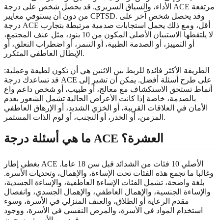
الأداء، والسياق السريري. قد يحصل شخص على درجة ACE مرتفعة
من دون أن يستوفي معايير CPTSD. وقد يحصل شخص آخر على
درجة ACE أقل، ومع ذلك يحمل استجابات صدمية مرتبطة بتجارب
لا يلتقطها الاستبيان الأصلي المكون من 10 بنود، مثل عنف المجتمع،
أو التمييز، أو الصدمة الطبية، أو التنمر، أو اضطراب التعلق، أو
الإبطال العاطفي المتكرر.
الطريقة الأكثر فائدة للربط بين الاثنين هي أن تكون لطيفة وعملية:
قد تساعدك درجة ACE على طرح أسئلة أفضل. يمكن أن تشير إلى
أنماط تستحق الاستكشاف مع معالج، أو طبيب، أو شخص داعم واع
بالصدمة، خاصة إذا كانت الأعراض الحالية تشمل الشعور بعدم
الأمان في العلاقات القريبة، أو الخزي الشديد، أو الإرهاق العاطفي
المزمن، أو الخدر، أو التجنب، أو لوم الذات المستمر.
ما هي أسئلة درجة ACE العشرة؟
يغطي إطار ACE الأصلي 10 فئات من الشدائد قبل سن 18 عاما.
وغالبا ما تجمع هذه الفئات تحت الإساءة، والإهمال، وتحديات الأسرة.
بلغة واضحة، تشمل الفئات الإساءة العاطفية، والإساءة الجسدية،
والإساءة الجنسية، والإهمال العاطفي، والإهمال الجسدي، وانفصال
مقدم الرعاية أو الطلاق، والعنف المنزلي في الأسرة، وسوء
استخدام المواد في الأسرة، والمرض النفسي في الأسرة، ووجود
فرد من الأسرة مسجون.