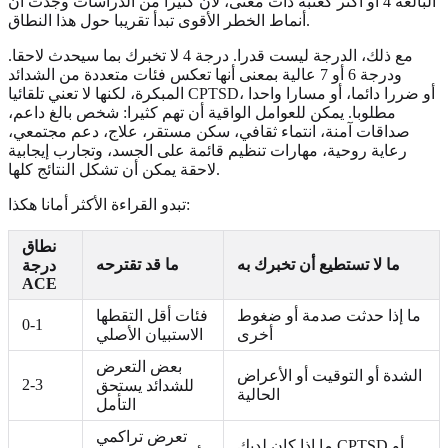
البالغة 4 أو أكثر كعتبة ذات معنى، لأن كثيرا من الدراسات وجدت أن
أنماط الخطر الأقوى تبدأ تقريبا حول هذا النطاق.
مع ذلك، الدرجة ليست قدرا. درجة 4 لا تخبرك بما سيحدث لاحقا.
ودرجة 6 أو 7 عالية بمعنى أنها تعكس فئات متعددة من الشدائد
المبكرة، لكنها لا تعني تلقائيا CPTSD، أو ضررا دائما، أو مسارا واحدا
مطلوبا. يمكن للعوامل الواقية أن تهم كثيرا: شخص بالغ داعم،
صداقات آمنة، انتماء ثقافي، سكن مستقر، علاج، دعم مجتمعي،
رعاية روحية، مهارات تنظيم قائمة على الجسد، وتجارب إيجابية
لاحقة يمكن أن تشكل النتائج كلها.
تبدو القراءة الأكثر أمانا هكذا:
نطاق
ما لا تستطيع أن تخبرك به
ما قد تقترحه
درجة
ACE
ما إذا حدثت صدمة أو ضغوط
فئات أقل التقطها
0-1
أخرى
الاستبيان الأصلي
بعض التعرض
الشدة أو التوقيت أو الأعراض
2-3
للشدائد يستحق
الحالية
التأمل
تعرض تراكمي
ما إذا كان لديك CPTSD أو