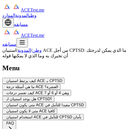
ACETest.me
وطن
المدونة
الموارد
مسابقه
ACETest.me
مسابقه
وطن
/
المدونة
/
استبيان ACE من أجل CPTSD: ما الذي يمكن لدرجتك
أن تخبرك به وما الذي لا يمكنها قوله
Menu
كيف يرتبط استبيان ACE بـ CPTSD
ما هي أسئلة درجة ACE العشرة؟
كيف تفسر درجات ACE وهي 4 أو 6 أو 7
هل يوجد استبيان لـ CPTSD؟
متى يكون استبيان ACE مفيدا للتأمل في CPTSD
متى لا يكون استبيان ACE كافيا
استخدام استبيان ACE للتأمل في CPTSD بأمان
FAQ