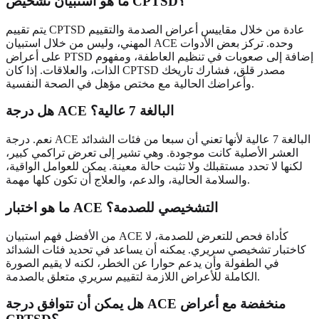
ما هو استبيان تشخيص CPTSD؟
يتم تقييم CPTSD عادة من خلال مقاييس أعراض الصدمة والتقييم
المهني، وليس من خلال استبيان ACE وحده. تركز بعض الأدوات
على أعراض PTSD إضافة إلى صعوبات في تنظيم العاطفة، ومفهوم
الذات، والعلاقات. إذا كان CPTSD مصدر قلق، فشارك تاريخك
وأعراضك الحالية مع مختص مؤهل في الصحة النفسية.
هل درجة ACE البالغة 7 عالية؟
نعم. درجة ACE البالغة 7 عالية لأنها تعني أن سبعا من فئات الشدائد
العشر الأصلية كانت موجودة. وهي تشير إلى تعرض تراكمي كبير،
لكنها لا تحدد مستقبلك ولا تثبت حالة معينة. يمكن للعوامل الواقية،
والسلامة الحالية، والدعم، والعلاج أن تكون كلها مهمة.
ما هو اختبار ACE التشخيصي للصدمة؟
من الأفضل فهم استبيان ACE كأداة فحص للتعرض للصدمة، لا
كاختبار تشخيصي سريري. يمكنه أن يساعد في تحديد فئات الشدائد
في الطفولة وأن يدعم حوارا عن الخطر، لكنه لا يقيم الصورة
الكاملة للأعراض اللازمة لتقييم سريري متعلق بالصدمة.
هل يمكن أن تتوافق درجة ACE منخفضة مع أعراض