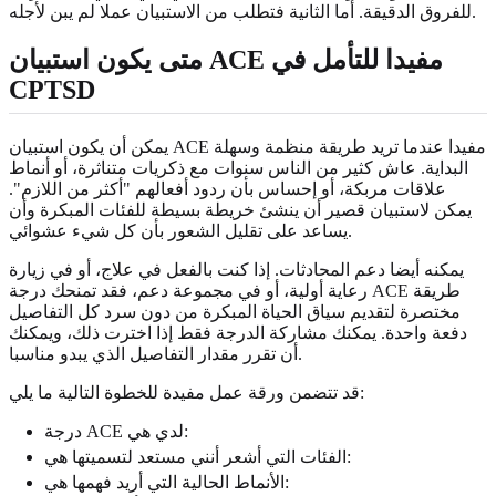
للفروق الدقيقة. أما الثانية فتطلب من الاستبيان عملا لم يبن لأجله.
متى يكون استبيان ACE مفيدا للتأمل في
CPTSD
يمكن أن يكون استبيان ACE مفيدا عندما تريد طريقة منظمة وسهلة
البداية. عاش كثير من الناس سنوات مع ذكريات متناثرة، أو أنماط
علاقات مربكة، أو إحساس بأن ردود أفعالهم "أكثر من اللازم".
يمكن لاستبيان قصير أن ينشئ خريطة بسيطة للفئات المبكرة وأن
يساعد على تقليل الشعور بأن كل شيء عشوائي.
يمكنه أيضا دعم المحادثات. إذا كنت بالفعل في علاج، أو في زيارة
رعاية أولية، أو في مجموعة دعم، فقد تمنحك درجة ACE طريقة
مختصرة لتقديم سياق الحياة المبكرة من دون سرد كل التفاصيل
دفعة واحدة. يمكنك مشاركة الدرجة فقط إذا اخترت ذلك، ويمكنك
أن تقرر مقدار التفاصيل الذي يبدو مناسبا.
قد تتضمن ورقة عمل مفيدة للخطوة التالية ما يلي:
درجة ACE لدي هي:
الفئات التي أشعر أنني مستعد لتسميتها هي:
الأنماط الحالية التي أريد فهمها هي: