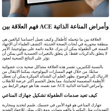
فهم العلاقة بين ACE وأمراض المناعة الذاتية
العلاقة بين ما نتحمله كأطفال وكيف تعمل أجسامنا كبالغين هي
منطقة محورية في أبحاث الصحة الحديثة. اكتشف العلماء أن الإجهاد
الممتد في الطفولة يمكن أن يترك علامة دائمة على بيولوجيتنا. الأمر
لا يتعلق بالذكريات فقط؛ بل يتعلق بالتغيرات الجسدية التي يمكن أن
تؤثر على النتائج الصحية لعقود.
بالنسبة للكثيرين، تفسر هذه العلاقة مشاكل صحية بدت عشوائية
سابقًا. من خلال فهم المسارات البيولوجية، يمكننا الانتقال من
الارتباك إلى الوضوح. يظهر العلم أن الشدائد المبكرة يمكن أن تعطل
الأنظمة المصممة لحمايتنا، مما يجعل الجسم أكثر عرضة للانقلاب
ضد نفسه. هذا هو جوهر الرابط بين ACE وأمراض المناعة الذاتية.
كيف تعيد صدمات الطفولة تشكيل جهازك المناعي
جهازك المناعي هو قوة الأمن في جسمك. صُمم لتحديد ومحاربة
التهديدات مثل البكتيريا والفيروسات. ومع ذلك، يمكن للإجهاد الشديد