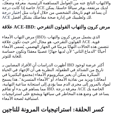
والالتهاب الناتج عنه من العوامل المساهمة الرئيسية. معرفة وضعك،
خاصة إذا كانت درجة ACE لديك مرتفعة، يوفر سياقًا حاسمًا. يمكن
أن يساعد فهم تاريخك الشخصي من خلال أدوات مثل
اختبار درجة
لك ولطبيبك في إدارة صحة مفاصلك بشكل أفضل.
ACE
علاقة ACE-IBD: مرض كرون والتهاب القولون التقرحي
مرض التهاب الأمعاء (IBD)، الذي يشمل مرض كرون والتهاب
القولون التقرحي، هو مجال آخر حيث تكون علاقة ACE قوية.
تتضمن هذه الحالات التهابًا مزمنًا في الجهاز الهضمي. يُسمى الأمعاء
أحيانًا "الدماغ الثاني" لأن لديها جهازًا عصبيًا معقدًا وتكون حساسة
للغاية للتوتر.
أظهرت الدراسات أن الأفراد المصابين بـ IBD أكثر عرضة لوجود
تاريخ من الشدائد في الطفولة. النظرية هي أن الإجهاد في الحياة
المبكرة يمكن أن يغير ميكروبيوم الأمعاء (مجتمع البكتيريا في
أمعائك) ويزيد من نفاذية الأمعاء، أو "الأمعاء المتسربة". هذا يسمح
لمواد بالمرور إلى مجرى الدم مما يؤدي إلى استجابة مناعية التهابية،
مما يساهم في بدء أو تفاقم IBD. معرفة درجة ACE الخاصة بك
يساعد في وضع هذه المخاطر في سياقها ويشجع على استراتيجيات
استباقية لصحة الأمعاء.
كسر الحلقة: استراتيجيات المرونة للناجين