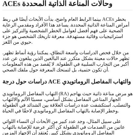
ACEs وحالات المناعة الذاتية المحددة
بينما الرابط العام واضح، بدأت الأبحاث أيضًا في ربط ACEs بخطر
أمراض المناعة الذاتية المحددة. يساعد هذا الأفراد ومقدمي الرعاية
الصحية على فهم أفضل لعوامل الخطر الشخصية والتركيز على
استراتيجيات وقائية مستهدفة. معرفة تاريخك الشخصي هو جزء
حيوي من اللغز.
من خلال فحص الدراسات واسعة النطاق، يمكننا رؤية أنماط تظهر.
تظهر حالات معينة بشكل متكرر عند البالغين الذين يبلغون عن عدد
أكبر من التجارب السلبية في الطفولة. لا يُقصد من هذه المعلومات
أن تكون حتمية، بل لتمنحك المعرفة حول ملفك الصحي.
دراسات حول درجة ACE والتهاب المفاصل الروماتويدي
التهاب المفاصل الروماتويدي (RA) هو مرض مناعة ذاتية حيث يهاجم
الجهاز المناعي المفاصل بشكل أساسي، مسببًا الألم والالتهاب
والتصلب. استكشفت عدة دراسات العلاقة بين الشدائد في الطفولة
وخطر الإصابة بالتهاب المفاصل الروماتويدي لاحقًا في الحياة.
على سبيل المثال، وجد عدد كبير من الأبحاث أن النساء اللواتي
عانين من الصدمات في الطفولة كن أكثر عرضة للإصابة بالتهاب
المفاصل الروماتويدي بشكل كبير. يُعتقد أن الإجهاد المزمن