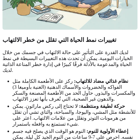
تغييرات نمط الحياة التي تقلل من خطر الالتهاب
لديك القدرة على التأثير على حالة الالتهاب في جسمك من خلال
الخيارات اليومية. يمكن أن تحدث هذه التغييرات البسيطة في نمط
الحياة والمدعومة بالأدلة فرقًا كبيرًا في إدارة خطر المناعة الذاتية
لديك.
نظام غذائي مضاد للالتهاب:
ركز على الأطعمة الكاملة مثل
الفواكه والخضروات والأسماك الدهنية (الغنية بأوميغا 3)
والمكسرات والبذور. حاول الحد من الأطعمة المصنعة والسكر
والدهون غير الصحية، التي تُعرف بأنها تعزز الالتهاب.
حركة لطيفة ومنتظمة:
لا تحتاج إلى ركض ماراثون. يمكن
للأنشطة مثل المشي، واليوجا، والسباحة، والتاي تشي أن تقلل
من هرمونات التوتر وتقلل من علامات الالتهاب. اعثر على
شيء تستمتع به وافعله باستمرار.
إعطاء الأولوية للنوم:
النوم هو الوقت الذي يصلح فيه جسم
نفسه. احرص على 7-9 ساعات من النوم الجيد كل ليلة. يمكن