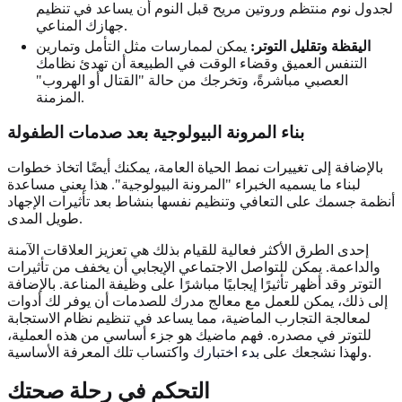
لجدول نوم منتظم وروتين مريح قبل النوم أن يساعد في تنظيم
جهازك المناعي.
اليقظة وتقليل التوتر:
يمكن لممارسات مثل التأمل وتمارين
التنفس العميق وقضاء الوقت في الطبيعة أن تهدئ نظامك
العصبي مباشرةً، وتخرجك من حالة "القتال أو الهروب"
المزمنة.
بناء المرونة البيولوجية بعد صدمات الطفولة
بالإضافة إلى تغييرات نمط الحياة العامة، يمكنك أيضًا اتخاذ خطوات
لبناء ما يسميه الخبراء "المرونة البيولوجية". هذا يعني مساعدة
أنظمة جسمك على التعافي وتنظيم نفسها بنشاط بعد تأثيرات الإجهاد
طويل المدى.
إحدى الطرق الأكثر فعالية للقيام بذلك هي تعزيز العلاقات الآمنة
والداعمة. يمكن للتواصل الاجتماعي الإيجابي أن يخفف من تأثيرات
التوتر وقد أظهر تأثيرًا إيجابيًا مباشرًا على وظيفة المناعة. بالإضافة
إلى ذلك، يمكن للعمل مع معالج مدرك للصدمات أن يوفر لك أدوات
لمعالجة التجارب الماضية، مما يساعد في تنظيم نظام الاستجابة
للتوتر في مصدره. فهم ماضيك هو جزء أساسي من هذه العملية،
واكتساب تلك المعرفة الأساسية.
ولهذا نشجعك على
بدء اختبارك
التحكم في رحلة صحتك